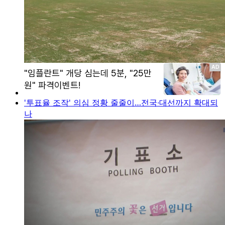
'투표율 조작' 의심 정황 줄줄이…전국·대선까지 확대되
나