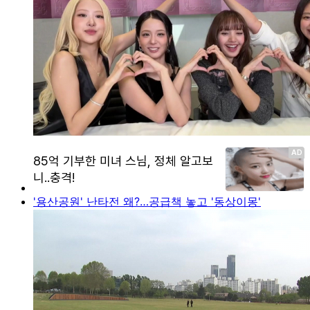
'용산공원' 난타전 왜?…공급책 놓고 '동상이몽'