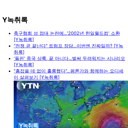
Y녹취록
축구협회 성 접대 논란에...'2002년 한일월드컵' 소환
[Y녹취록]
"전쟁 곧 끝난다" 트럼프 장담...이번엔 진짜일까? [Y녹
취록]
'돌핀' 중국 상륙, 끝 아니다...벌써 두려워지는 시나리오
[Y녹취록]
"흠잡을 데 없이 훌륭했다"...평론가와 함께하는 오디세
이 살펴보기 [Y녹취록]