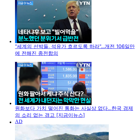
"세계의 선박들, 석유가 흐르도록 하라"...개전 106일만
에 전해진 종전합의
원화보다 가치 떨어진 통화는 사실상 없다...한국 경제
의 소리 없는 경고 [지금이뉴스]