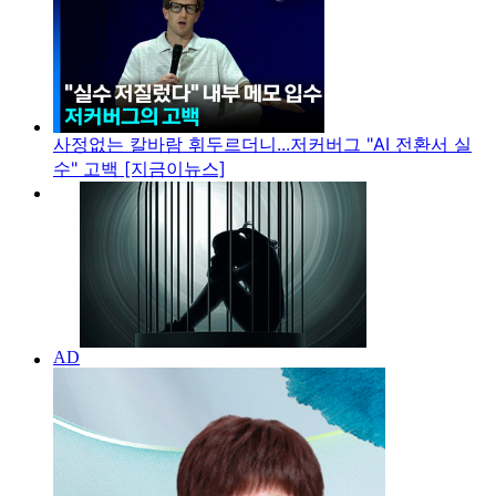
사정없는 칼바람 휘두르더니...저커버그 "AI 전환서 실
수" 고백 [지금이뉴스]