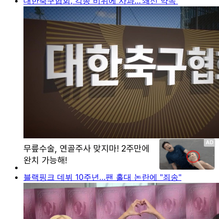
대한축구협회, 각종 비위에 사과…'쇄신 약속'
블랙핑크 데뷔 10주년…팬 홀대 논란에 "죄송"