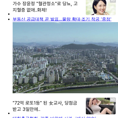
부동산 공급대책 곧 발표…물량 확대·조기 착공 '중점'