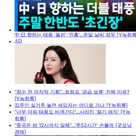
中·日 향하는 태풍 '돌핀'·'찬홈'...주말 날씨 좌우 [Y녹취록
"참수 전 마지막 기회"...트럼프 '공습 보류' 진짜 이유?
[Y녹취록]
집주인 실거주 늘면 세입자는 어디로 가나 [Y녹취록]
"너무 더워 태풍도 비껴간다"...사라진 '절기 매직' [Y녹
취록]
"중국은 밤 12시까지 일해"...'주52시간' 손볼까 [굿모닝
경제]