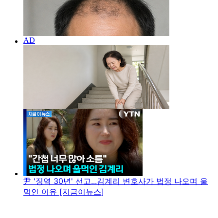
尹 '징역 30년' 선고...김계리 변호사가 법정 나오며 울
먹인 이유 [지금이뉴스]