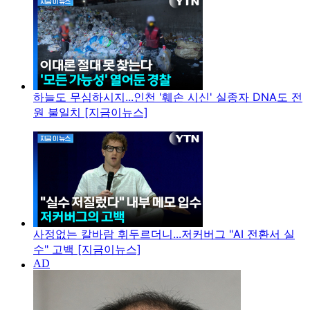
하늘도 무심하시지...인천 '훼손 시신' 실종자 DNA도 전
원 불일치 [지금이뉴스]
사정없는 칼바람 휘두르더니...저커버그 "AI 전환서 실
수" 고백 [지금이뉴스]