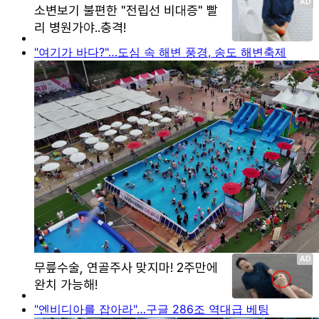
"여기가 바다?"…도심 속 해변 풍경, 송도 해변축제
"엔비디아를 잡아라"…구글 286조 역대급 베팅