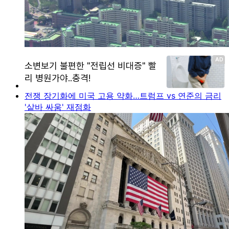
전쟁 장기화에 미국 고용 약화…트럼프 vs 연준의 금리
'샅바 싸움' 재점화