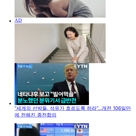
"세계의 선박들, 석유가 흐르도록 하라"...개전 106일만
에 전해진 종전합의