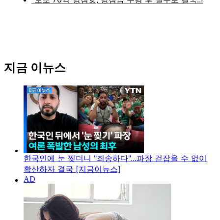
지금 이뉴스
한국인에 눈 찢더니 "죄송하다"...파장 걷잡을 수 없이
확산하자 결국 [지금이뉴스]