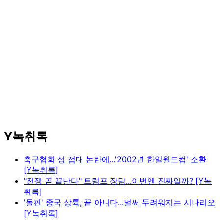
Y녹취록
축구협회 성 접대 논란에...'2002년 한일월드컵' 소환
[Y녹취록]
"전쟁 곧 끝난다" 트럼프 장담...이번엔 진짜일까? [Y녹
취록]
'돌핀' 중국 상륙, 끝 아니다...벌써 두려워지는 시나리오
[Y녹취록]