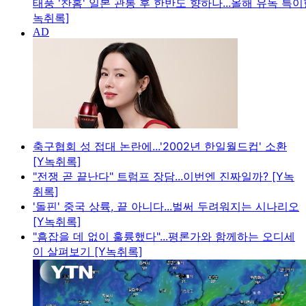
태풍 '찬홈' 일본 관통 후 한반도 향하나...올해 유독 특이
녹취록]
축구협회 성 접대 논란에...'2002년 한일월드컵' 소환
[Y녹취록]
"전쟁 곧 끝난다" 트럼프 장담...이번엔 진짜일까? [Y녹
취록]
'돌핀' 중국 상륙, 끝 아니다...벌써 두려워지는 시나리오
[Y녹취록]
"흠잡을 데 없이 훌륭했다"...평론가와 함께하는 오디세
이 살펴보기 [Y녹취록]