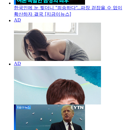
한국인에 눈 찢더니 "죄송하다"...파장 걷잡을 수 없이
확산하자 결국 [지금이뉴스]