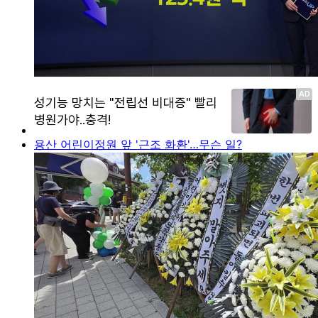
용산 어린이정원 앞 '근조 화환'…무슨 일?