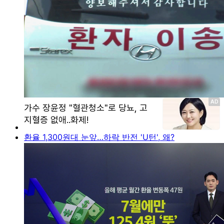
환율 1,300원대 눈앞…하락 반전 'U턴', 왜?