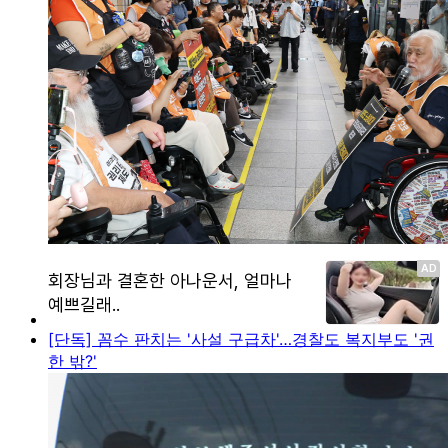
[단독] 꼼수 판치는 '사설 구급차'…경찰도 복지부도 '권
한 밖?'