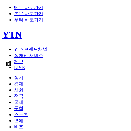
메뉴 바로가기
본문 바로가기
푸터 바로가기
YTN
YTN브랜드채널
장애인 서비스
제보
LIVE
정치
경제
사회
전국
국제
문화
스포츠
연예
비즈