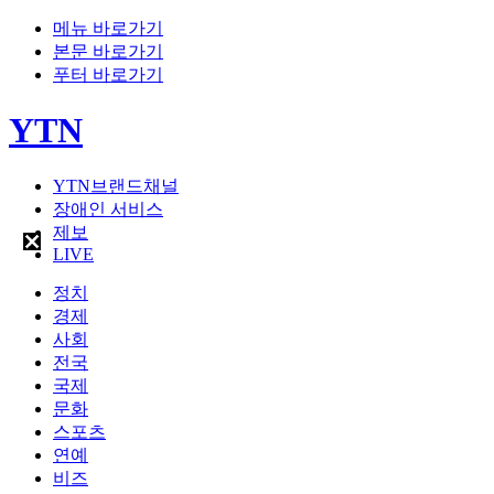
메뉴 바로가기
본문 바로가기
푸터 바로가기
YTN
YTN브랜드채널
장애인 서비스
제보
LIVE
정치
경제
사회
전국
국제
문화
스포츠
연예
비즈