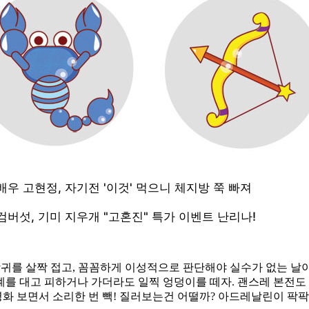
랑귀를 살짝 접고, 꼼꼼하게 이성적으로 판단해야 실수가 없는 날이
를 대고 피하거나 가더라도 일찍 엉덩이를 떼자. 괜스레 본전도 
포영화 보면서 소리한 번 빽! 질러보는건 어떨까? 아드레날린이 팍