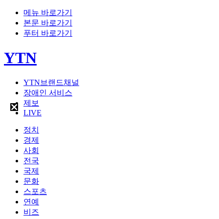
메뉴 바로가기
본문 바로가기
푸터 바로가기
YTN
YTN브랜드채널
장애인 서비스
제보
LIVE
정치
경제
사회
전국
국제
문화
스포츠
연예
비즈