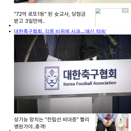
대한축구협회, 각종 비위에 사과…'쇄신 약속'