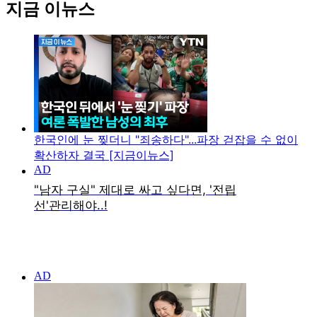
지금 이뉴스
한국인에 눈 찢더니 "죄송하다"...파장 걷잡을 수 없이
확산하자 결국 [지금이뉴스]