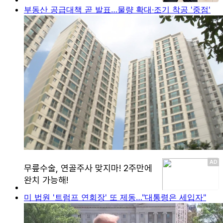
부동산 공급대책 곧 발표…물량 확대·조기 착공 '중점'
미 법원 '트럼프 연회장' 또 제동…"대통령은 세입자"