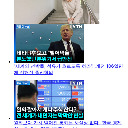
"세계의 선박들, 석유가 흐르도록 하라"...개전 106일만
에 전해진 종전합의
원화보다 가치 떨어진 통화는 사실상 없다...한국 경제