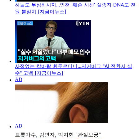
하늘도 무심하시지...인천 '훼손 시신' 실종자 DNA도 전
원 불일치 [지금이뉴스]
사정없는 칼바람 휘두르더니...저커버그 "AI 전환서 실
수" 고백 [지금이뉴스]