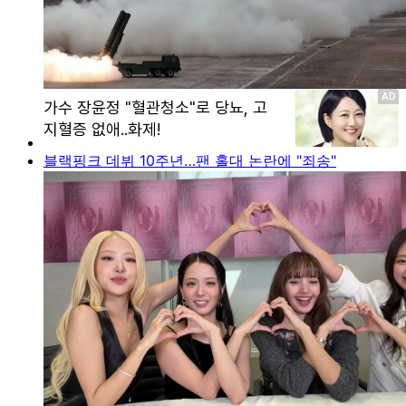
블랙핑크 데뷔 10주년…팬 홀대 논란에 "죄송"