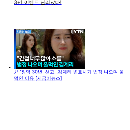
尹 '징역 30년' 선고...김계리 변호사가 법정 나오며 울
먹인 이유 [지금이뉴스]