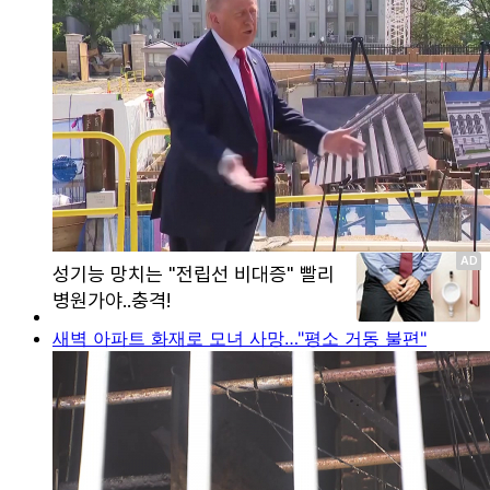
새벽 아파트 화재로 모녀 사망…"평소 거동 불편"