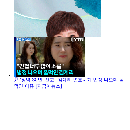
尹 '징역 30년' 선고...김계리 변호사가 법정 나오며 울
먹인 이유 [지금이뉴스]