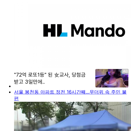
서울 봉천동 아파트 정전 16시간째…무더위 속 주민 불
편