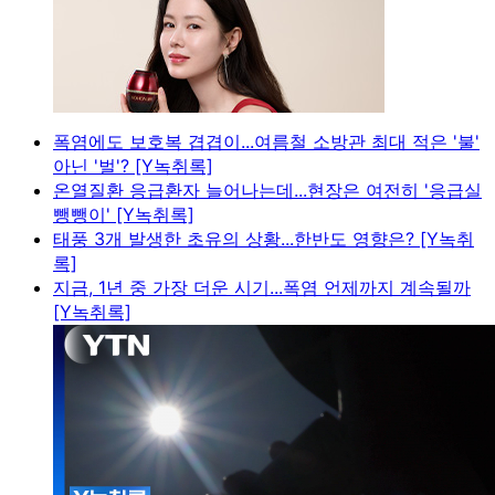
폭염에도 보호복 겹겹이...여름철 소방관 최대 적은 '불'
아닌 '벌'? [Y녹취록]
온열질환 응급환자 늘어나는데...현장은 여전히 '응급실
뺑뺑이' [Y녹취록]
태풍 3개 발생한 초유의 상황...한반도 영향은? [Y녹취
록]
지금, 1년 중 가장 더운 시기...폭염 언제까지 계속될까
[Y녹취록]