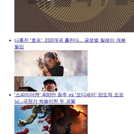
나홍진 '호프', 200개국 홀린다… 글로벌 릴레이 개봉
돌입
'스파이더맨' 400만 질주 vs '오디세이' 압도적 오프
닝…극장가 싹쓸이한 두 괴물