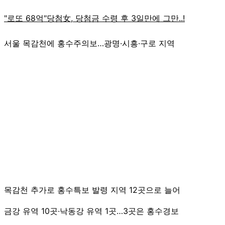
서울 목감천에 홍수주의보…광명·시흥·구로 지역
목감천 추가로 홍수특보 발령 지역 12곳으로 늘어
금강 유역 10곳·낙동강 유역 1곳…3곳은 홍수경보