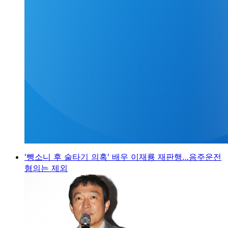
'뺑소니 후 술타기 의혹' 배우 이재룡 재판행…음주운전
혐의는 제외