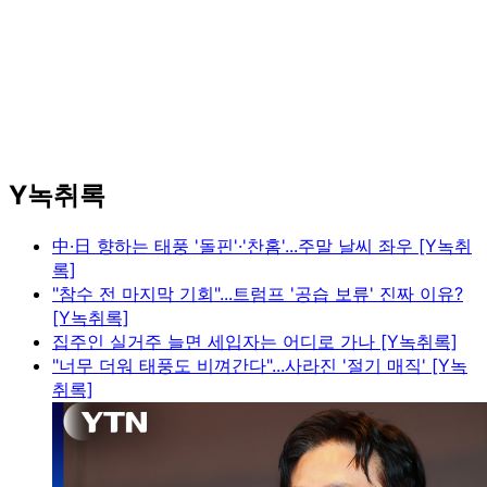
Y녹취록
中·日 향하는 태풍 '돌핀'·'찬홈'...주말 날씨 좌우 [Y녹취
록]
"참수 전 마지막 기회"...트럼프 '공습 보류' 진짜 이유?
[Y녹취록]
집주인 실거주 늘면 세입자는 어디로 가나 [Y녹취록]
"너무 더워 태풍도 비껴간다"...사라진 '절기 매직' [Y녹
취록]