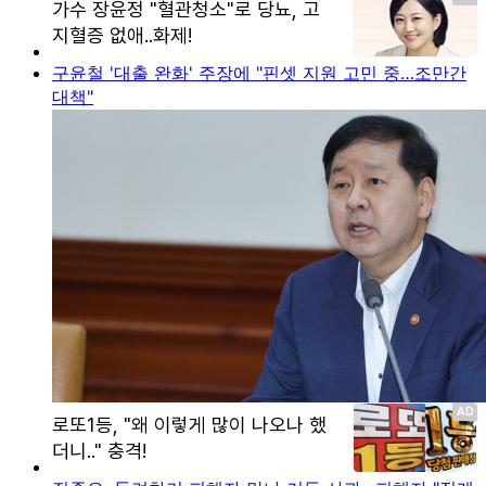
구윤철 '대출 완화' 주장에 "핀셋 지원 고민 중…조만간
대책"