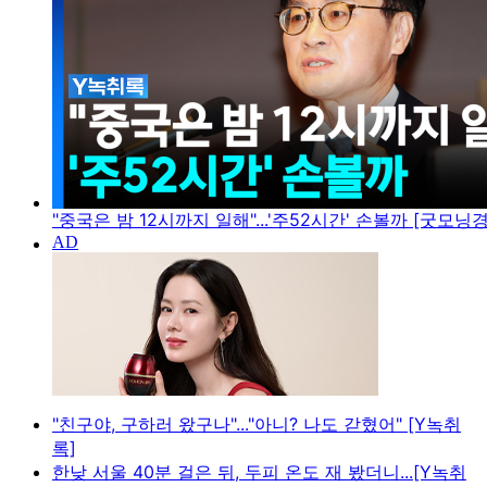
"중국은 밤 12시까지 일해"...'주52시간' 손볼까 [굿모닝
"친구야, 구하러 왔구나"..."아니? 나도 갇혔어" [Y녹취
록]
한낮 서울 40분 걸은 뒤, 두피 온도 재 봤더니...[Y녹취