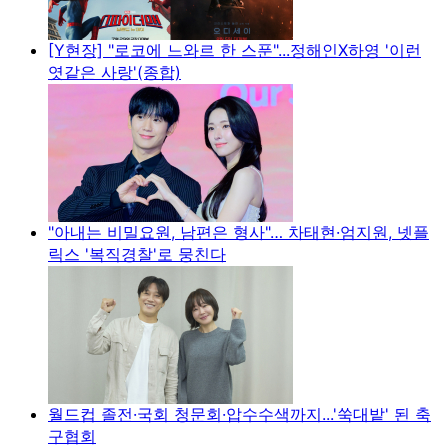
[Y현장] "로코에 느와르 한 스푼"...정해인X하영 '이런
엿같은 사랑'(종합)
"아내는 비밀요원, 남편은 형사"… 차태현·엄지원, 넷플
릭스 '복직경찰'로 뭉친다
월드컵 졸전·국회 청문회·압수수색까지...'쑥대밭' 된 축
구협회