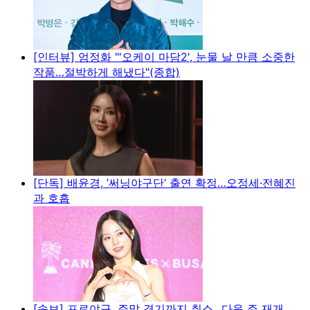
[인터뷰] 엄정화 "'오케이 마담2', 눈물 날 만큼 소중한
작품…절박하게 해냈다"(종합)
[단독] 배윤경, ’써닝야구단‘ 출연 확정…오정세·전혜진
과 호흡
[속보] 프로야구, 주말 경기까지 취소...다음 주 재개