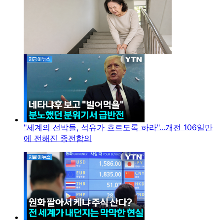
"세계의 선박들, 석유가 흐르도록 하라"...개전 106일만
에 전해진 종전합의