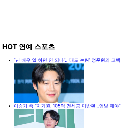
HOT 연예 스포츠
“난 배우 일 하면 안 되나”…‘태도 논란’ 정준원의 고백
이승기 측 “차가원, 105억 전세금 미반환…엄벌 해야”