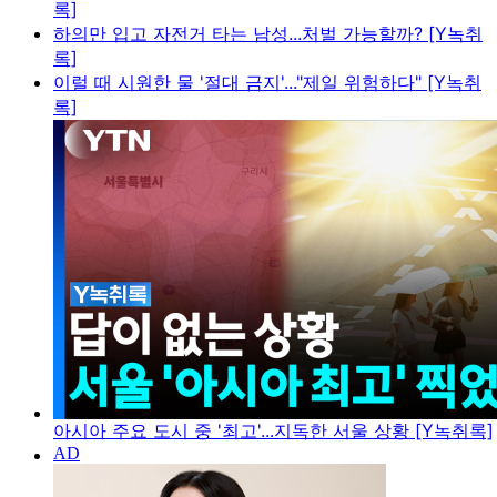
록]
하의만 입고 자전거 타는 남성...처벌 가능할까? [Y녹취
록]
이럴 때 시원한 물 '절대 금지'..."제일 위험하다" [Y녹취
록]
아시아 주요 도시 중 '최고'...지독한 서울 상황 [Y녹취록]