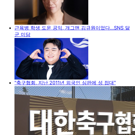
근육병 학생 도운 공익, 개그맨 김규원이었다…SNS 달
군 미담
"축구협회, 지난 2011년 외국인 심판에 성 접대"