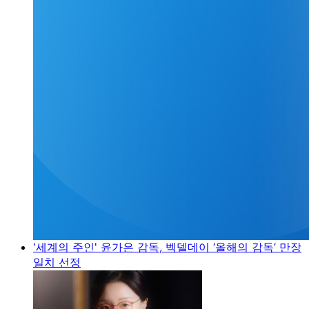
'세계의 주인' 윤가은 감독, 벡델데이 ‘올해의 감독’ 만장
일치 선정