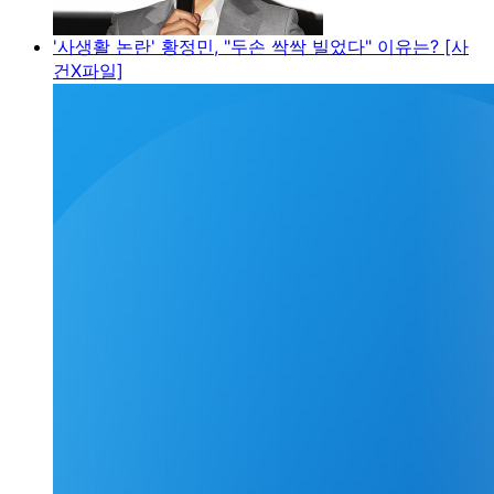
'사생활 논란' 황정민, "두손 싹싹 빌었다" 이유는? [사
건X파일]