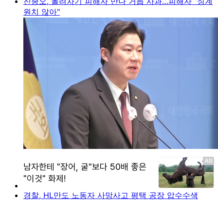
진종오, 돌려차기 피해자 만나 거듭 사과…피해자 "징계
원치 않아"
경찰, HL만도 노동자 사망사고 평택 공장 압수수색