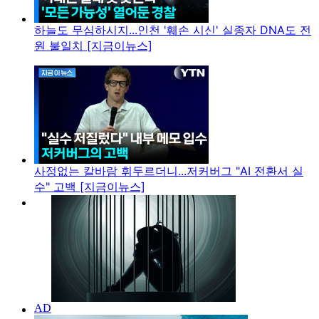
하늘도 무심하시지...인천 '훼손 시신' 실종자 DNA도 전
원 불일치 [지금이뉴스]
사정없는 칼바람 휘두르더니...저커버그 "AI 전환서 실
수" 고백 [지금이뉴스]