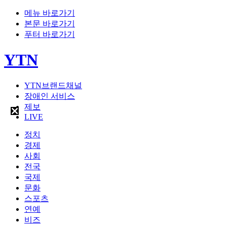
메뉴 바로가기
본문 바로가기
푸터 바로가기
YTN
YTN브랜드채널
장애인 서비스
제보
LIVE
정치
경제
사회
전국
국제
문화
스포츠
연예
비즈