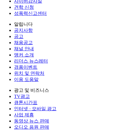
사이버감사실
견학 신청
성폭력신고센터
알립니다
공지사항
공고
채용공고
채널 안내
앵커 소개
리더스 뉴스레터
경품이벤트
위치 및 연락처
이용 도움말
광고 및 비즈니스
TV광고
큐톤시간표
인터넷 · 모바일 광고
사업 제휴
동영상 뉴스 판매
오디오 음원 판매