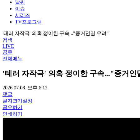
날씨
이슈
시리즈
TV프로그램
'테러 자작극' 의혹 정이한 구속..."증거인멸 우려"
검색
LIVE
공유
전체메뉴
'테러 자작극' 의혹 정이한 구속..."증거인
2026.07.08. 오후 6:12.
댓글
글자크기설정
공유하기
인쇄하기