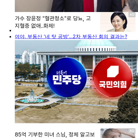
여야, 부동산 '네 탓 공방'…2차 부동산 회의 결과는?