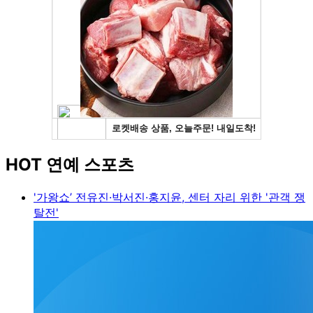
HOT 연예 스포츠
'가왕쇼’ 전유진·박서진·홍지윤, 센터 자리 위한 '관객 쟁
탈전'