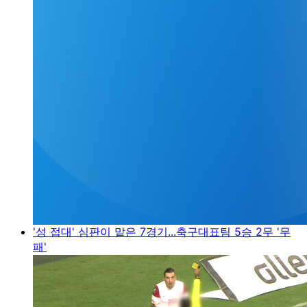
'성 접대' 심판이 맡은 7경기...축구대표팀 5승 2무 '무
패'