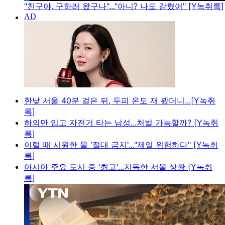
"친구야, 구하러 왔구나"..."아니? 나도 갇혔어" [Y녹취록]
한낮 서울 40분 걸은 뒤, 두피 온도 재 봤더니...[Y녹취
록]
하의만 입고 자전거 타는 남성...처벌 가능할까? [Y녹취
록]
이럴 때 시원한 물 '절대 금지'..."제일 위험하다" [Y녹취
록]
아시아 주요 도시 중 '최고'...지독한 서울 상황 [Y녹취
록]