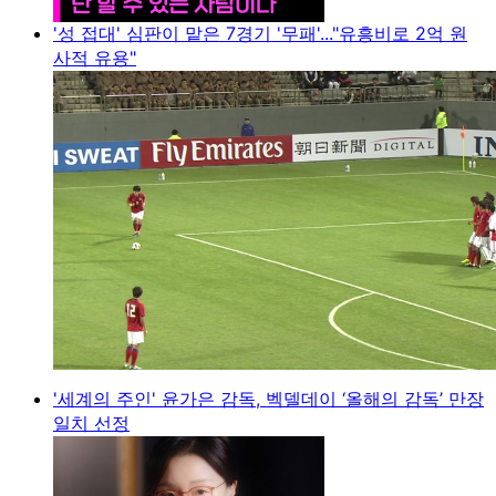
'성 접대' 심판이 맡은 7경기 '무패'..."유흥비로 2억 원
사적 유용"
'세계의 주인' 윤가은 감독, 벡델데이 ‘올해의 감독’ 만장
일치 선정