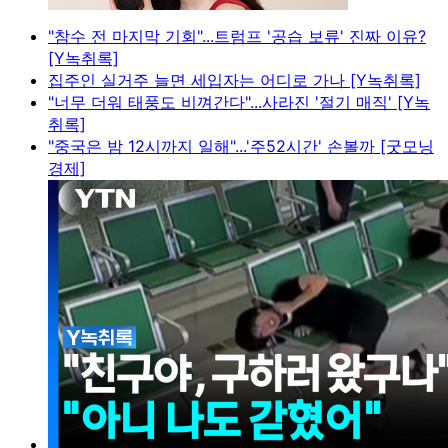
"참수 전 마지막 기회"...트럼프 '공습 보류' 진짜 이유?
[Y녹취록]
집주인 실거주 늘면 세입자는 어디로 가나 [Y녹취록]
"너무 더워 태풍도 비껴간다"...사라진 '절기 매직' [Y녹
취록]
"중국은 밤 12시까지 일해"...'주52시간' 손볼까 [굿모닝
경제]