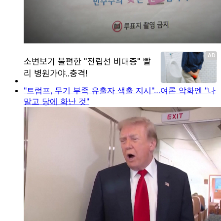
"트럼프, 무기 부족 유출자 색출 지시"…여론 악화엔 "나
말고 당에 화난 것"