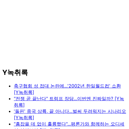
Y녹취록
축구협회 성 접대 논란에...'2002년 한일월드컵' 소환
[Y녹취록]
"전쟁 곧 끝난다" 트럼프 장담...이번엔 진짜일까? [Y녹
취록]
'돌핀' 중국 상륙, 끝 아니다...벌써 두려워지는 시나리오
[Y녹취록]
"흠잡을 데 없이 훌륭했다"...평론가와 함께하는 오디세