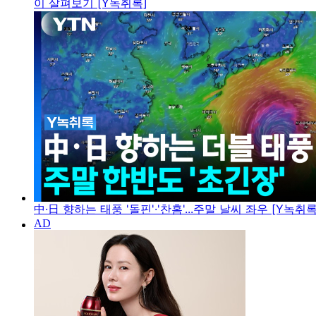
이 살펴보기 [Y녹취록]
中·日 향하는 태풍 '돌핀'·'찬홈'...주말 날씨 좌우 [Y녹취록