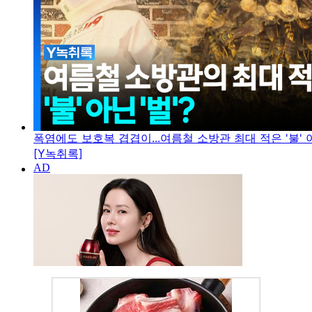
폭염에도 보호복 겹겹이...여름철 소방관 최대 적은 '불' 아
[Y녹취록]