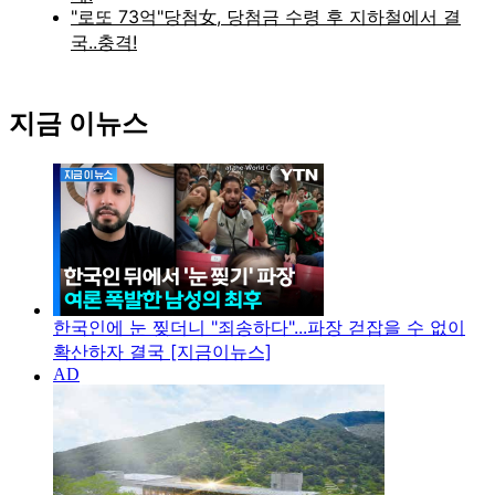
지금 이뉴스
한국인에 눈 찢더니 "죄송하다"...파장 걷잡을 수 없이
확산하자 결국 [지금이뉴스]