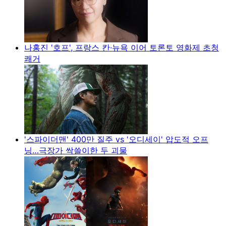
나홍진 '호프', 프랑스 칸·뉴욕 이어 토론토 영화제 초청
쾌거
'스파이더맨' 400만 질주 vs '오디세이' 압도적 오프
닝…극장가 싹쓸이한 두 괴물