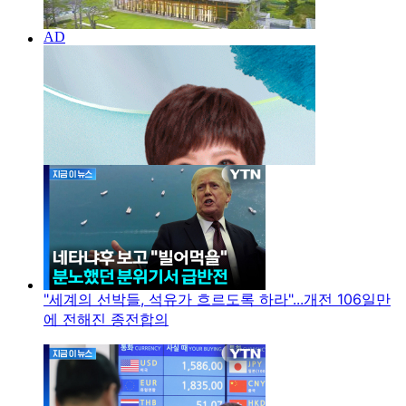
"세계의 선박들, 석유가 흐르도록 하라"...개전 106일만
에 전해진 종전합의