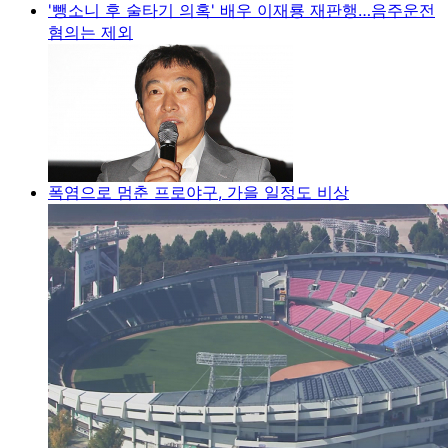
'뺑소니 후 술타기 의혹' 배우 이재룡 재판행…음주운전
혐의는 제외
폭염으로 멈춘 프로야구, 가을 일정도 비상