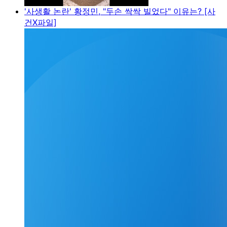
'사생활 논란' 황정민, "두손 싹싹 빌었다" 이유는? [사
건X파일]