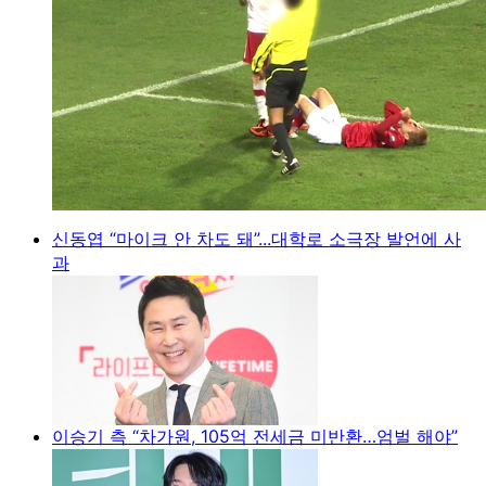
신동엽 “마이크 안 차도 돼”...대학로 소극장 발언에 사
과
이승기 측 “차가원, 105억 전세금 미반환…엄벌 해야”