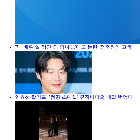
“난 배우 일 하면 안 되나”…‘태도 논란’ 정준원의 고백
안효섭·칼리드, '썸띵 스페셜' 뮤직비디오 베일 벗었다