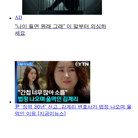
尹 '징역 30년' 선고...김계리 변호사가 법정 나오며 울
먹인 이유 [지금이뉴스]