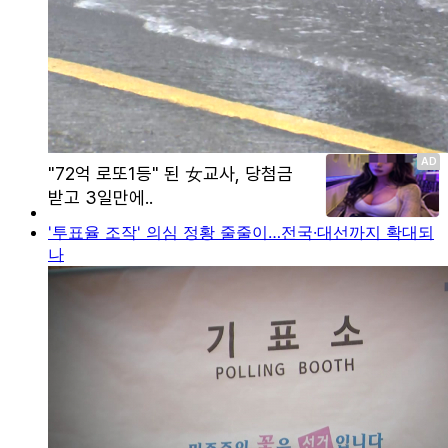
'투표율 조작' 의심 정황 줄줄이…전국·대선까지 확대되
나