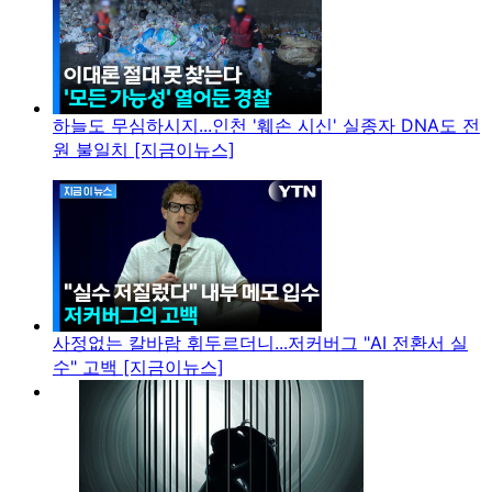
하늘도 무심하시지...인천 '훼손 시신' 실종자 DNA도 전
원 불일치 [지금이뉴스]
사정없는 칼바람 휘두르더니...저커버그 "AI 전환서 실
수" 고백 [지금이뉴스]