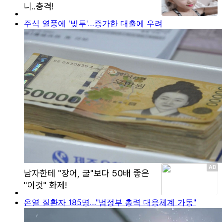
주식 열풍에 '빚투'…증가한 대출에 우려
온열 질환자 185명…"범정부 총력 대응체계 가동"