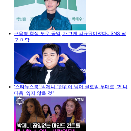
근육병 학생 도운 공익, 개그맨 김규원이었다…SNS 달
군 미담
'스타뉴스룸' 박제니 "런웨이 넘어 글로벌 무대로, '제니
다움' 잃지 않을 것"