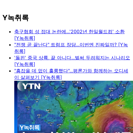
Y녹취록
축구협회 성 접대 논란에...'2002년 한일월드컵' 소환
[Y녹취록]
"전쟁 곧 끝난다" 트럼프 장담...이번엔 진짜일까? [Y녹
취록]
'돌핀' 중국 상륙, 끝 아니다...벌써 두려워지는 시나리오
[Y녹취록]
"흠잡을 데 없이 훌륭했다"...평론가와 함께하는 오디세
이 살펴보기 [Y녹취록]