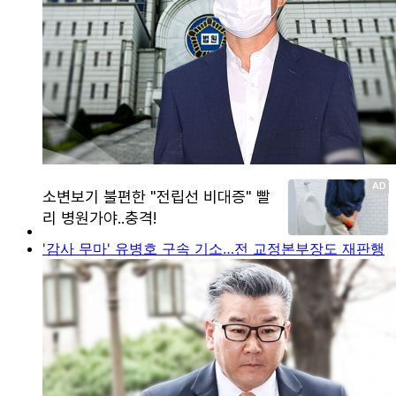
'감사 무마' 유병호 구속 기소…전 교정본부장도 재판행