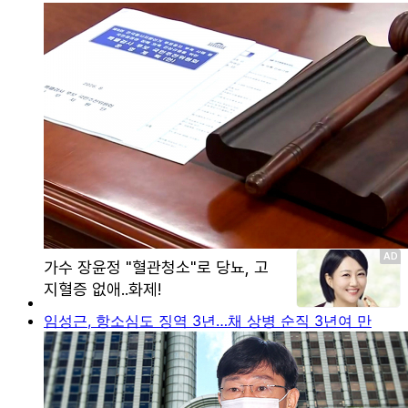
임성근, 항소심도 징역 3년…채 상병 순직 3년여 만