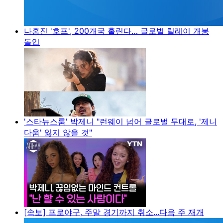
나홍진 '호프', 200개국 홀린다… 글로벌 릴레이 개봉
돌입
'스타뉴스룸' 박제니 "런웨이 넘어 글로벌 무대로, '제니
다움' 잃지 않을 것"
[속보] 프로야구, 주말 경기까지 취소...다음 주 재개