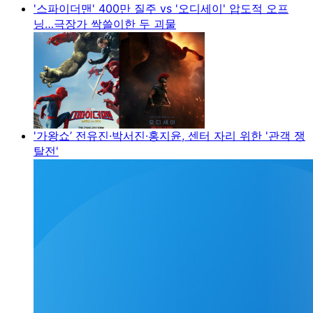
'스파이더맨' 400만 질주 vs '오디세이' 압도적 오프
닝…극장가 싹쓸이한 두 괴물
'가왕쇼’ 전유진·박서진·홍지윤, 센터 자리 위한 '관객 쟁
탈전'