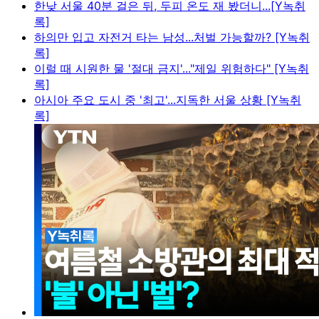
한낮 서울 40분 걸은 뒤, 두피 온도 재 봤더니...[Y녹취
록]
하의만 입고 자전거 타는 남성...처벌 가능할까? [Y녹취
록]
이럴 때 시원한 물 '절대 금지'..."제일 위험하다" [Y녹취
록]
아시아 주요 도시 중 '최고'...지독한 서울 상황 [Y녹취
록]