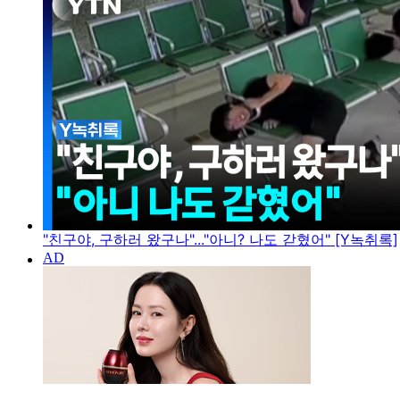
"친구야, 구하러 왔구나"..."아니? 나도 갇혔어" [Y녹취록]