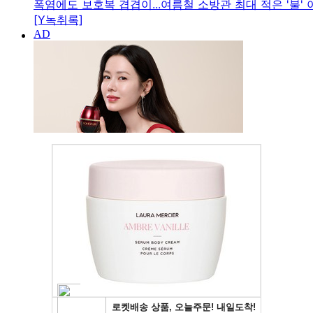
폭염에도 보호복 겹겹이...여름철 소방관 최대 적은 '불' 아
[Y녹취록]