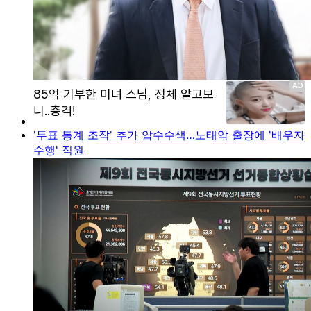
'투표 통계 조작' 추가 압수수색…노태악 출장에 '배우자
수행' 직원