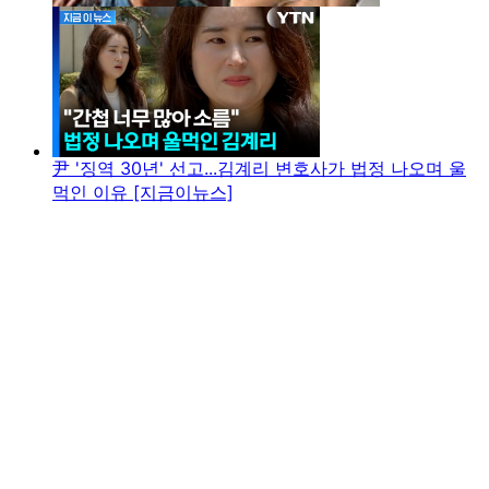
尹 '징역 30년' 선고...김계리 변호사가 법정 나오며 울
먹인 이유 [지금이뉴스]