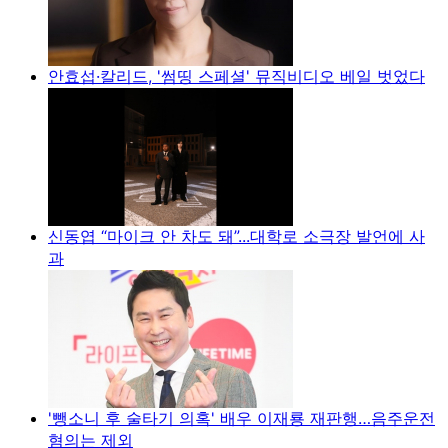
안효섭·칼리드, '썸띵 스페셜' 뮤직비디오 베일 벗었다
신동엽 “마이크 안 차도 돼”...대학로 소극장 발언에 사
과
'뺑소니 후 술타기 의혹' 배우 이재룡 재판행…음주운전
혐의는 제외