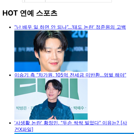
HOT 연예 스포츠
“난 배우 일 하면 안 되나”…‘태도 논란’ 정준원의 고백
이승기 측 “차가원, 105억 전세금 미반환…엄벌 해야”
'사생활 논란' 황정민, "두손 싹싹 빌었다" 이유는? [사
건X파일]