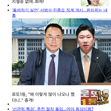
'돌려차기 실언' 서범수·진종오 징계 개시…윤리위는 내
홍
'선관위 특검', 추천 절차 돌입…여야 동상이몽?