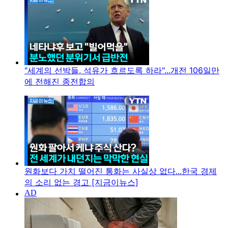
"세계의 선박들, 석유가 흐르도록 하라"...개전 106일만
에 전해진 종전합의
원화보다 가치 떨어진 통화는 사실상 없다...한국 경제
의 소리 없는 경고 [지금이뉴스]