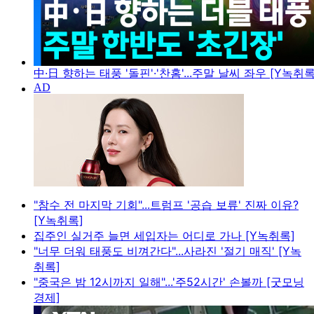
中·日 향하는 태풍 '돌핀'·'찬홈'...주말 날씨 좌우 [Y녹취록
"참수 전 마지막 기회"...트럼프 '공습 보류' 진짜 이유?
[Y녹취록]
집주인 실거주 늘면 세입자는 어디로 가나 [Y녹취록]
"너무 더워 태풍도 비껴간다"...사라진 '절기 매직' [Y녹
취록]
"중국은 밤 12시까지 일해"...'주52시간' 손볼까 [굿모닝
경제]