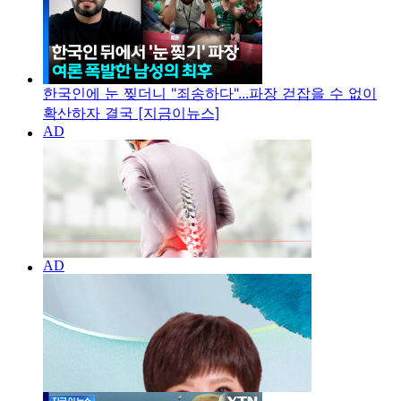
한국인에 눈 찢더니 "죄송하다"...파장 걷잡을 수 없이
확산하자 결국 [지금이뉴스]