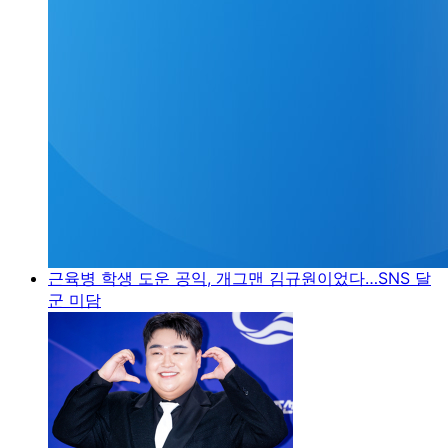
근육병 학생 도운 공익, 개그맨 김규원이었다…SNS 달
군 미담