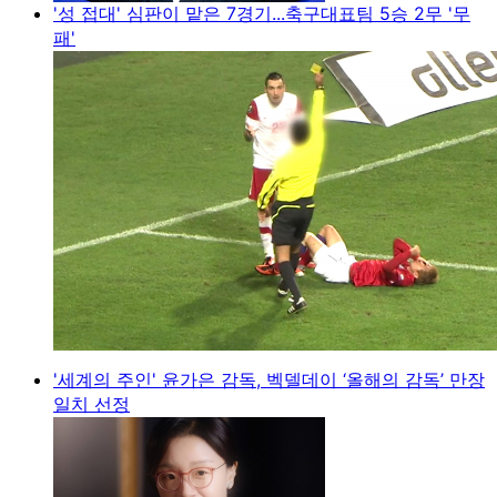
'성 접대' 심판이 맡은 7경기...축구대표팀 5승 2무 '무
패'
'세계의 주인' 윤가은 감독, 벡델데이 ‘올해의 감독’ 만장
일치 선정