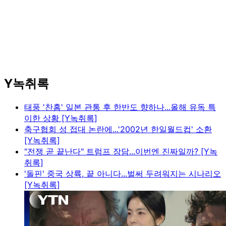
Y녹취록
태풍 '찬홈' 일본 관통 후 한반도 향하나...올해 유독 특
이한 상황 [Y녹취록]
축구협회 성 접대 논란에...'2002년 한일월드컵' 소환
[Y녹취록]
"전쟁 곧 끝난다" 트럼프 장담...이번엔 진짜일까? [Y녹
취록]
'돌핀' 중국 상륙, 끝 아니다...벌써 두려워지는 시나리오
[Y녹취록]