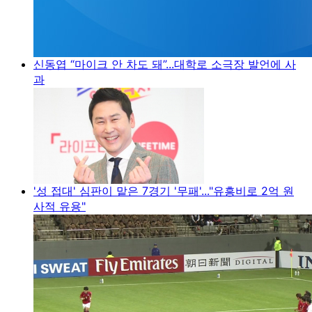
신동엽 “마이크 안 차도 돼”...대학로 소극장 발언에 사
과
'성 접대' 심판이 맡은 7경기 '무패'..."유흥비로 2억 원
사적 유용"