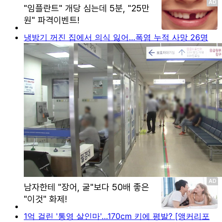
냉방기 꺼진 집에서 의식 잃어…폭염 누적 사망 26명
1억 걸린 '통영 살인마'…170cm 키에 평발? [앵커리포