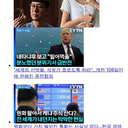
"세계의 선박들, 석유가 흐르도록 하라"...개전 106일만
에 전해진 종전합의
원화보다 가치 떨어진 통화는 사실상 없다...한국 경제