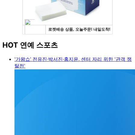
HOT 연예 스포츠
'가왕쇼’ 전유진·박서진·홍지윤, 센터 자리 위한 '관객 쟁
탈전'