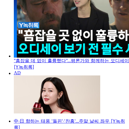
"흠잡을 데 없이 훌륭했다"...평론가와 함께하는 오디세
[Y녹취록]
中·日 향하는 태풍 '돌핀'·'찬홈'...주말 날씨 좌우 [Y녹취
록]