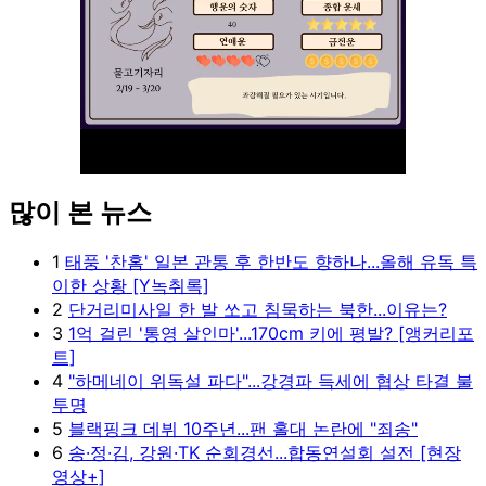
많이 본 뉴스
Unmute
1
태풍 '찬홈' 일본 관통 후 한반도 향하나...올해 유독 특
이한 상황 [Y녹취록]
2
단거리미사일 한 발 쏘고 침묵하는 북한...이유는?
3
1억 걸린 '통영 살인마'...170cm 키에 평발? [앵커리포
트]
4
"하메네이 위독설 파다"...강경파 득세에 협상 타결 불
투명
5
블랙핑크 데뷔 10주년...팬 홀대 논란에 "죄송"
6
송·정·김, 강원·TK 순회경선...합동연설회 설전 [현장
영상+]