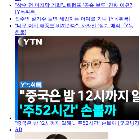
"참수 전 마지막 기회"...트럼프 '공습 보류' 진짜 이유?
[Y녹취록]
집주인 실거주 늘면 세입자는 어디로 가나 [Y녹취록]
"너무 더워 태풍도 비껴간다"...사라진 '절기 매직' [Y녹
취록]
"중국은 밤 12시까지 일해"...'주52시간' 손볼까 [굿모닝