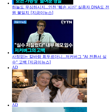
하늘도 무심하시지...인천 '훼손 시신' 실종자 DNA도 전
원 불일치 [지금이뉴스]
사정없는 칼바람 휘두르더니...저커버그 "AI 전환서 실
수" 고백 [지금이뉴스]