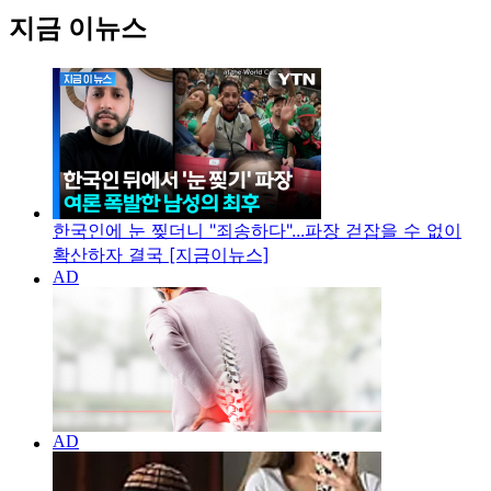
지금 이뉴스
한국인에 눈 찢더니 "죄송하다"...파장 걷잡을 수 없이
확산하자 결국 [지금이뉴스]