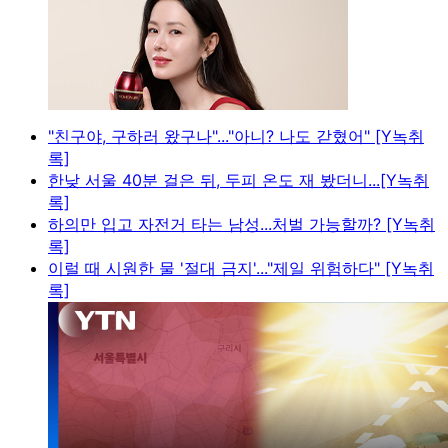
"친구야, 구하러 왔구나"..."아니? 나도 갇혔어" [Y녹취
록]
한낮 서울 40분 걸은 뒤, 두피 온도 재 봤더니...[Y녹취
록]
하의만 입고 자전거 타는 남성...처벌 가능할까? [Y녹취
록]
이럴 때 시원한 물 '절대 금지'..."제일 위험하다" [Y녹취
록]