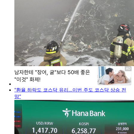
"환율 하락도 코스닥 유리…이번 주도 코스닥 상승 전
망"