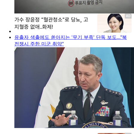
유출자 색출에도 쏟아지는 '무기 부족' 단독 보도…"북
전쟁시 주한 미군 취약"