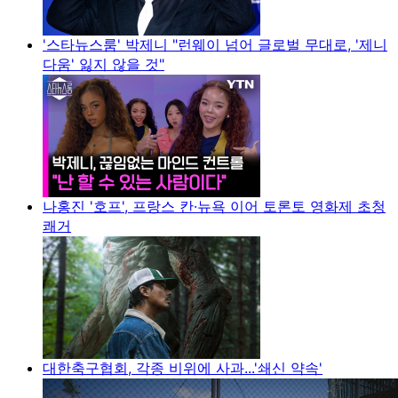
'스타뉴스룸' 박제니 "런웨이 넘어 글로벌 무대로, '제니
다움' 잃지 않을 것"
나홍진 '호프', 프랑스 칸·뉴욕 이어 토론토 영화제 초청
쾌거
대한축구협회, 각종 비위에 사과...'쇄신 약속'