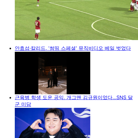
안효섭·칼리드, '썸띵 스페셜' 뮤직비디오 베일 벗었다
근육병 학생 도운 공익, 개그맨 김규원이었다…SNS 달
군 미담