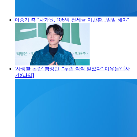
이승기 측 “차가원, 105억 전세금 미반환…엄벌 해야”
'사생활 논란' 황정민, "두손 싹싹 빌었다" 이유는? [사
건X파일]