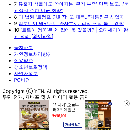
7
유출자 색출에도 쏟아지는 '무기 부족' 단독 보도..."북
전쟁시 주한 미군 취약"
8
미 법원 '트럼프 연회장' 또 제동..."대통령은 세입자"
9
캄보디아 막았더니 카자흐로...피싱 조직 쫓는 경찰
10
'트로이 영웅'은 왜 집에 못 갔을까? | 오디세이아 완
전 정리 [와이파일]
공지사항
개인정보처리방침
이용약관
청소년보호정책
사업자정보
PC버전
Copyright Ⓒ YTN. All rights reserved.
무단 전재, 재배포 및 AI 데이터 활용 금지