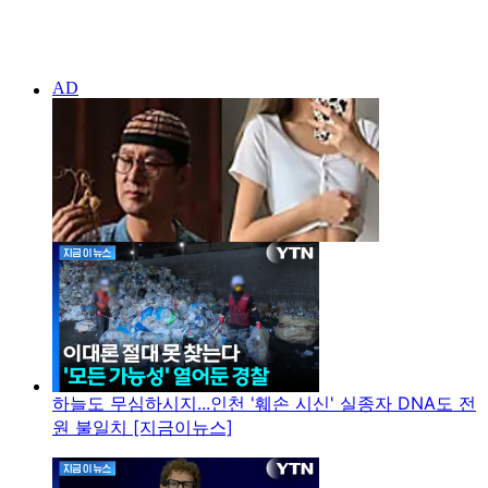
하늘도 무심하시지...인천 '훼손 시신' 실종자 DNA도 전
원 불일치 [지금이뉴스]