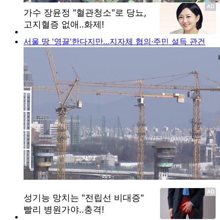
서울 땅 '영끌'한다지만…지자체 협의·주민 설득 관건