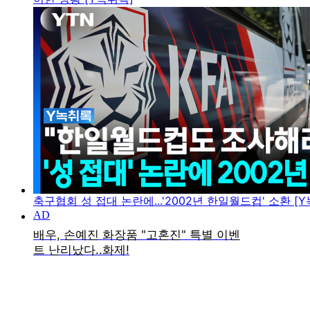
축구협회 성 접대 논란에...'2002년 한일월드컵' 소환 [