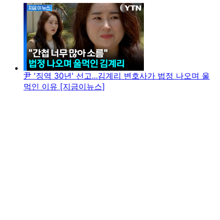
尹 '징역 30년' 선고...김계리 변호사가 법정 나오며 울
먹인 이유 [지금이뉴스]