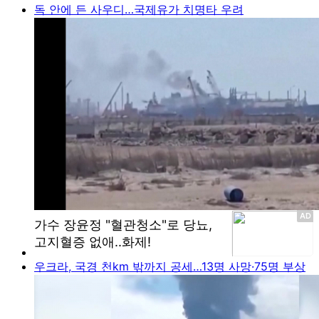
독 안에 든 사우디…국제유가 치명타 우려
우크라, 국경 천km 밖까지 공세…13명 사망·75명 부상