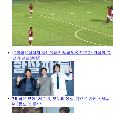
[Y현장] '암살자(들)' 유해진·박해일·이민호가 완성한 그
날의 진실(종합)
'내 남은 연애' 서로빈, 모두의 예상 뒤엎은 반전 선택…
MC들도 ‘입틀막’