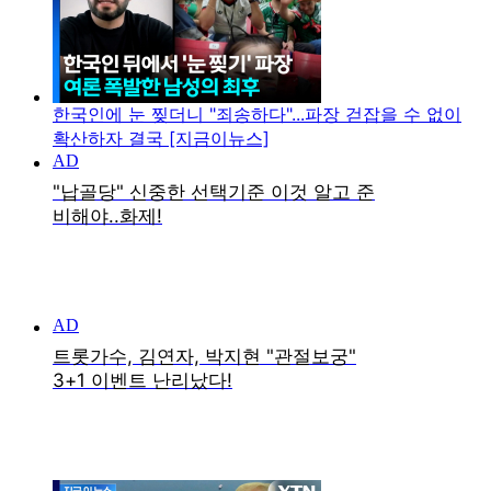
한국인에 눈 찢더니 "죄송하다"...파장 걷잡을 수 없이
확산하자 결국 [지금이뉴스]