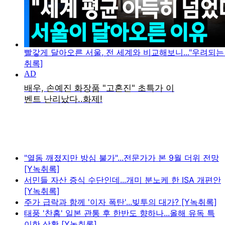
빨갛게 달아오른 서울, 전 세계와 비교해보니..."우려되는 
취록]
"열돔 깨졌지만 방심 불가"...전문가가 본 9월 더위 전망
[Y녹취록]
서민들 자산 증식 수단인데...개미 분노케 한 ISA 개편안
[Y녹취록]
주가 급락과 함께 '이자 폭탄'...빚투의 대가? [Y녹취록]
태풍 '찬홈' 일본 관통 후 한반도 향하나...올해 유독 특
이한 상황 [Y녹취록]