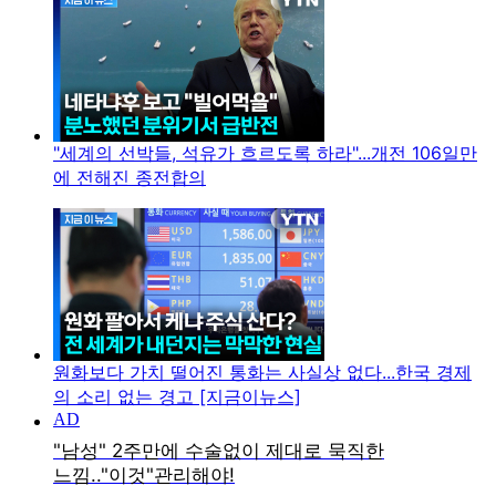
"세계의 선박들, 석유가 흐르도록 하라"...개전 106일만
에 전해진 종전합의
원화보다 가치 떨어진 통화는 사실상 없다...한국 경제
의 소리 없는 경고 [지금이뉴스]