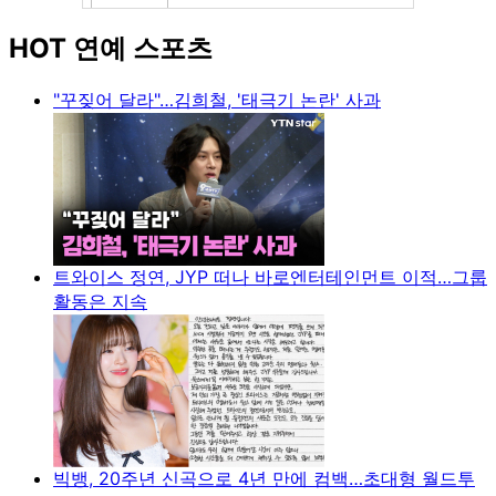
HOT 연예 스포츠
"꾸짖어 달라"…김희철, '태극기 논란' 사과
트와이스 정연, JYP 떠나 바로엔터테인먼트 이적…그룹
활동은 지속
빅뱅, 20주년 신곡으로 4년 만에 컴백…초대형 월드투