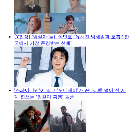
[Y현장] '암살자(들)' 이민호 "유해진·박해일과 호흡? 한
국에서 가장 존경받는 선배"
'스파이더맨'이 밀고 '오디세이'가 끈다…韓 넘어 전 세
계 휩쓰는 '쌍끌이 흥행' 돌풍