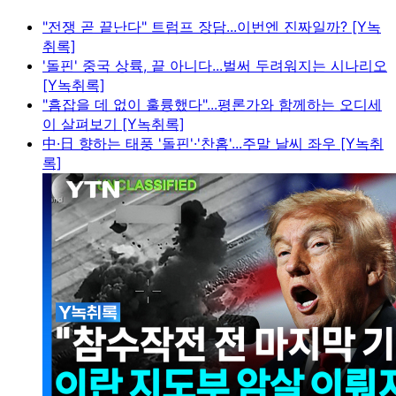
"전쟁 곧 끝난다" 트럼프 장담...이번엔 진짜일까? [Y녹
취록]
'돌핀' 중국 상륙, 끝 아니다...벌써 두려워지는 시나리오
[Y녹취록]
"흠잡을 데 없이 훌륭했다"...평론가와 함께하는 오디세
이 살펴보기 [Y녹취록]
中·日 향하는 태풍 '돌핀'·'찬홈'...주말 날씨 좌우 [Y녹취
록]