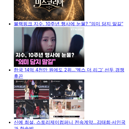
블랙핑크 지수, 10주년 행사에 눈물? “의미 담지 말길”
한국 14억 4천만 원에도 2위…‘엑스 더 리그’ 선두 경쟁
후끈
신예 최설, 스토리제이컴퍼니 전속계약…김태희·서인국
과 한솥밥