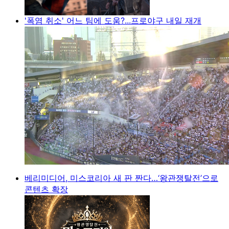
'폭염 취소' 어느 팀에 도움?...프로야구 내일 재개
베리미디어, 미스코리아 새 판 짠다…‘왕관쟁탈전’으로
콘텐츠 확장