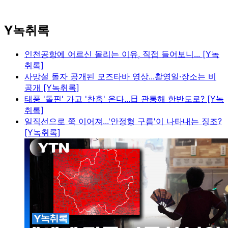
Y녹취록
인천공항에 어르신 몰리는 이유, 직접 들어보니... [Y녹
취록]
사망설 돌자 공개된 모즈타바 영상...촬영일·장소는 비
공개 [Y녹취록]
태풍 '돌핀' 가고 '찬홈' 온다...日 관통해 한반도로? [Y녹
취록]
일직선으로 쭉 이어져...'안정형 구름'이 나타내는 징조?
[Y녹취록]