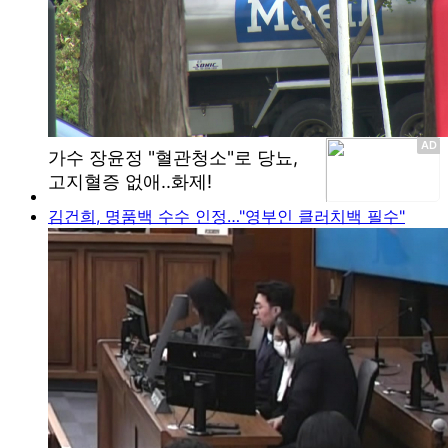
김건희, 명품백 수수 인정…"영부인 클러치백 필수"