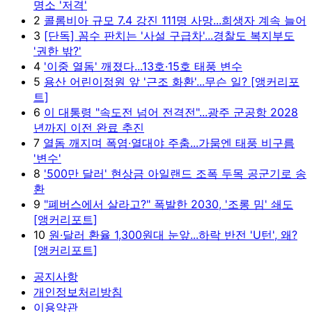
명소 '저격'
2
콜롬비아 규모 7.4 강진 111명 사망...희생자 계속 늘어
3
[단독] 꼼수 판치는 '사설 구급차'...경찰도 복지부도
'권한 밖?'
4
'이중 열돔' 깨졌다...13호·15호 태풍 변수
5
용산 어린이정원 앞 '근조 화환'...무슨 일? [앵커리포
트]
6
이 대통령 "속도전 넘어 전격전"...광주 군공항 2028
년까지 이전 완료 추진
7
열돔 깨지며 폭염·열대야 주춤...가뭄엔 태풍 비구름
'변수'
8
'500만 달러' 현상금 아일랜드 조폭 두목 공군기로 송
환
9
"폐버스에서 살라고?" 폭발한 2030, '조롱 밈' 쇄도
[앵커리포트]
10
원·달러 환율 1,300원대 눈앞...하락 반전 'U턴', 왜?
[앵커리포트]
공지사항
개인정보처리방침
이용약관