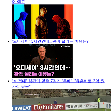
어 예고
'오디세이' 3시간인데...관객 몰리는 이유는?
'성 접대' 심판이 맡은 7경기 '무패'..."유흥비로 2억 원
사적 유용"