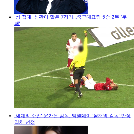
'성 접대' 심판이 맡은 7경기...축구대표팀 5승 2무 '무
패'
'세계의 주인' 윤가은 감독, 벡델데이 ‘올해의 감독’ 만장
일치 선정