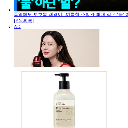
폭염에도 보호복 겹겹이...여름철 소방관 최대 적은 '불' 아
[Y녹취록]