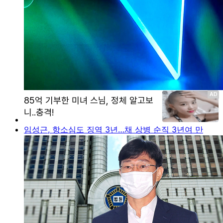
임성근, 항소심도 징역 3년…채 상병 순직 3년여 만