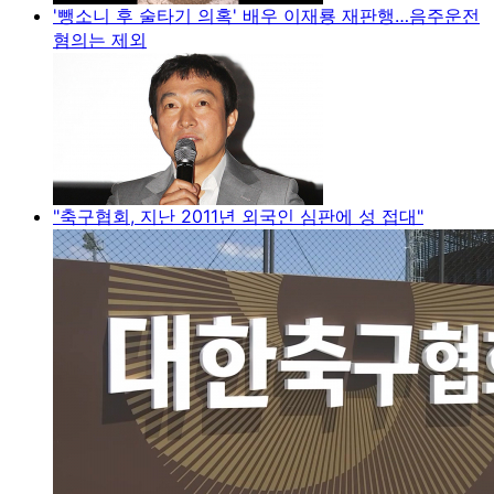
'뺑소니 후 술타기 의혹' 배우 이재룡 재판행…음주운전
혐의는 제외
"축구협회, 지난 2011년 외국인 심판에 성 접대"