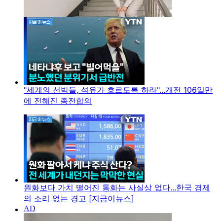
"세계의 선박들, 석유가 흐르도록 하라"...개전 106일만
에 전해진 종전합의
원화보다 가치 떨어진 통화는 사실상 없다...한국 경제
의 소리 없는 경고 [지금이뉴스]