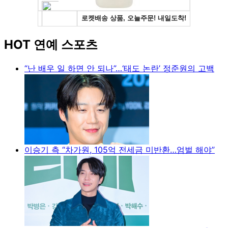
HOT 연예 스포츠
“난 배우 일 하면 안 되나”…‘태도 논란’ 정준원의 고백
이승기 측 “차가원, 105억 전세금 미반환…엄벌 해야”