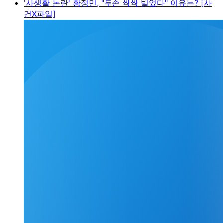
'사생활 논란' 황정민, "두손 싹싹 빌었다" 이유는? [사
건X파일]