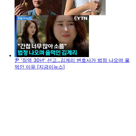
尹 '징역 30년' 선고...김계리 변호사가 법정 나오며 울
먹인 이유 [지금이뉴스]