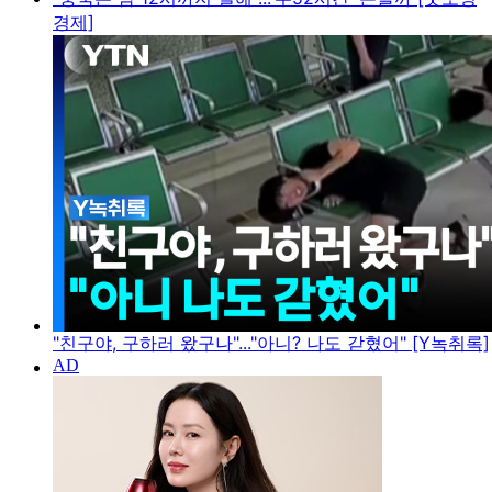
경제]
"친구야, 구하러 왔구나"..."아니? 나도 갇혔어" [Y녹취록]