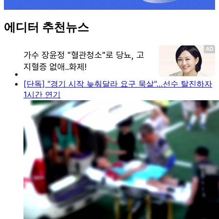
에디터 추천뉴스
[단독] "경기 시작 늦춰달라 요구 묵살"…선수 탈진하자
1시간 연기