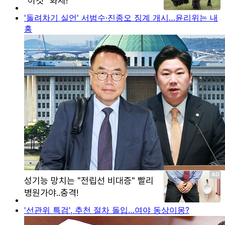
'돌려차기 실언' 서범수·진종오 징계 개시…윤리위는 내
홍
'선관위 특검', 추천 절차 돌입…여야 동상이몽?