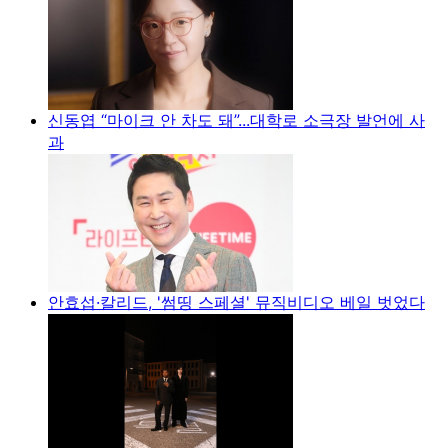
신동엽 “마이크 안 차도 돼”...대학로 소극장 발언에 사
과
안효섭·칼리드, '썸띵 스페셜' 뮤직비디오 베일 벗었다