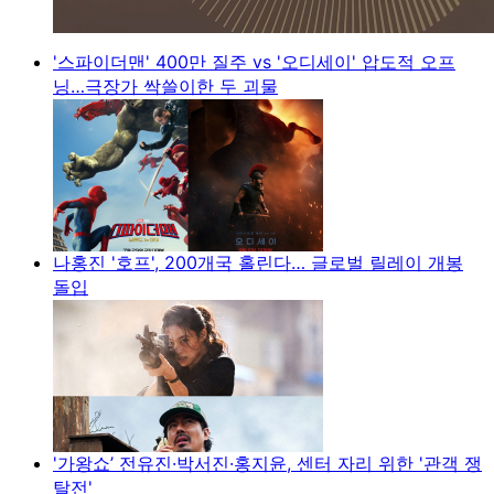
'스파이더맨' 400만 질주 vs '오디세이' 압도적 오프
닝…극장가 싹쓸이한 두 괴물
나홍진 '호프', 200개국 홀린다… 글로벌 릴레이 개봉
돌입
'가왕쇼’ 전유진·박서진·홍지윤, 센터 자리 위한 '관객 쟁
탈전'