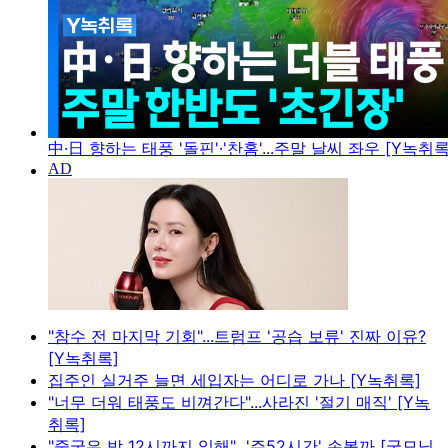
中·日 향하는 태풍 '돌핀'·'찬홈'...주말 날씨 좌우 [Y녹취록
"참수 전 마지막 기회"...트럼프 '공습 보류' 진짜 이유?
[Y녹취록]
집주인 실거주 늘면 세입자는 어디로 가나 [Y녹취록]
"너무 더워 태풍도 비껴간다"...사라진 '절기 매직' [Y녹
취록]
"중국은 밤 12시까지 일해"...'주52시간' 손볼까 [굿모닝