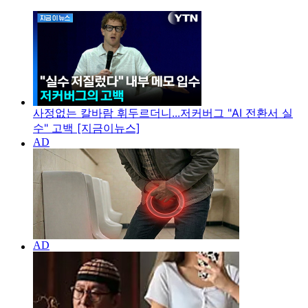
사정없는 칼바람 휘두르더니...저커버그 "AI 전환서 실
수" 고백 [지금이뉴스]