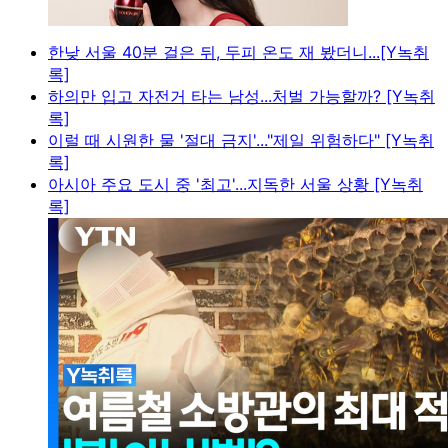
한낮 서울 40분 걸은 뒤, 두피 온도 재 봤더니...[Y녹취
록]
하의만 입고 자전거 타는 남성...처벌 가능할까? [Y녹취
록]
이럴 때 시원한 물 '절대 금지'..."제일 위험하다" [Y녹취
록]
아시아 주요 도시 중 '최고'...지독한 서울 상황 [Y녹취
록]