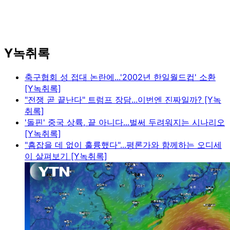
Y녹취록
축구협회 성 접대 논란에...'2002년 한일월드컵' 소환
[Y녹취록]
"전쟁 곧 끝난다" 트럼프 장담...이번엔 진짜일까? [Y녹
취록]
'돌핀' 중국 상륙, 끝 아니다...벌써 두려워지는 시나리오
[Y녹취록]
"흠잡을 데 없이 훌륭했다"...평론가와 함께하는 오디세
이 살펴보기 [Y녹취록]