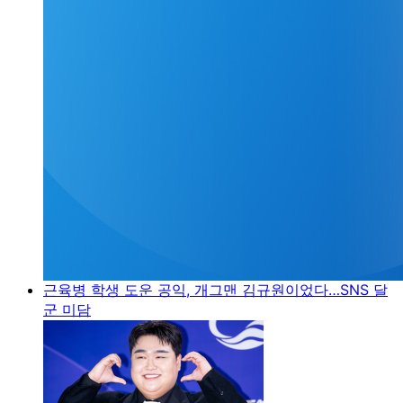
근육병 학생 도운 공익, 개그맨 김규원이었다…SNS 달
군 미담