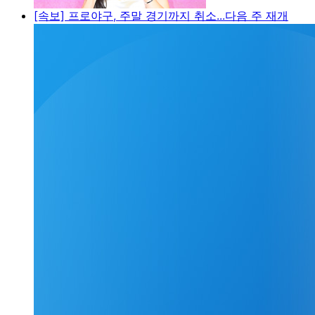
[속보] 프로야구, 주말 경기까지 취소...다음 주 재개