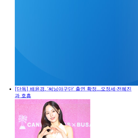
[단독] 배윤경, ’써닝야구단‘ 출연 확정…오정세·전혜진
과 호흡