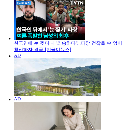
한국인에 눈 찢더니 "죄송하다"...파장 걷잡을 수 없이
확산하자 결국 [지금이뉴스]