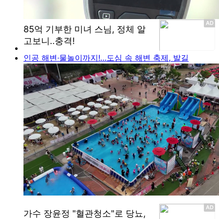
인공 해변·물놀이까지!…도심 속 해변 축제, 발길