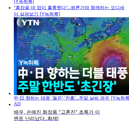
[Y녹취록]
"흠잡을 데 없이 훌륭했다"...평론가와 함께하는 오디세
이 살펴보기 [Y녹취록]
中·日 향하는 태풍 '돌핀'·'찬홈'...주말 날씨 좌우 [Y녹취록