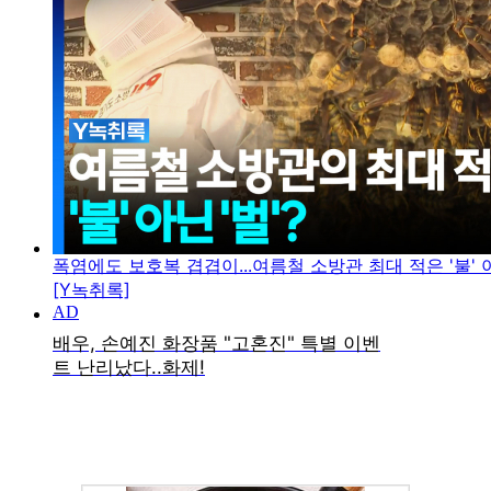
폭염에도 보호복 겹겹이...여름철 소방관 최대 적은 '불' 아
[Y녹취록]