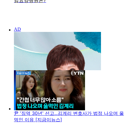
尹 '징역 30년' 선고...김계리 변호사가 법정 나오며 울
먹인 이유 [지금이뉴스]