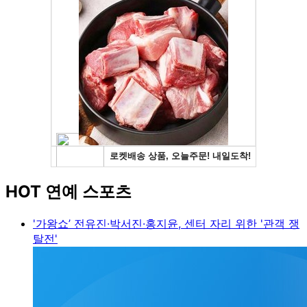
HOT 연예 스포츠
'가왕쇼’ 전유진·박서진·홍지윤, 센터 자리 위한 '관객 쟁
탈전'