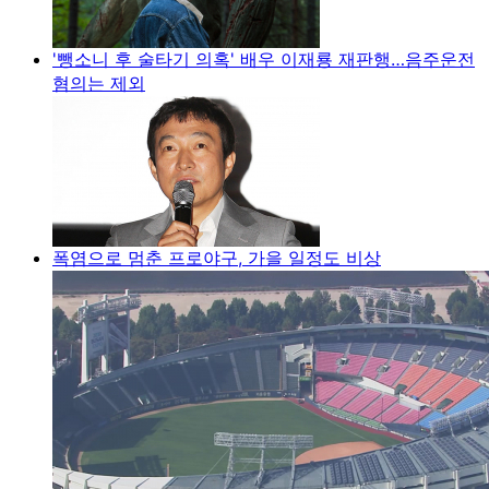
'뺑소니 후 술타기 의혹' 배우 이재룡 재판행…음주운전
혐의는 제외
폭염으로 멈춘 프로야구, 가을 일정도 비상