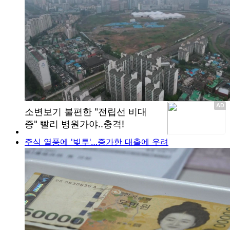
주식 열풍에 '빚투'…증가한 대출에 우려