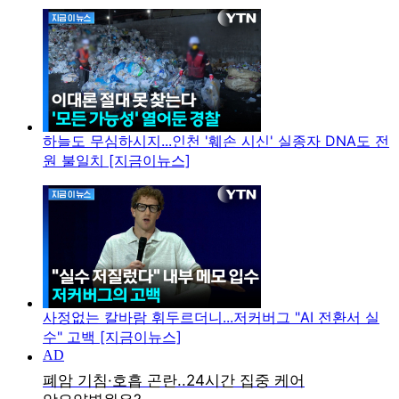
하늘도 무심하시지...인천 '훼손 시신' 실종자 DNA도 전
원 불일치 [지금이뉴스]
사정없는 칼바람 휘두르더니...저커버그 "AI 전환서 실
수" 고백 [지금이뉴스]