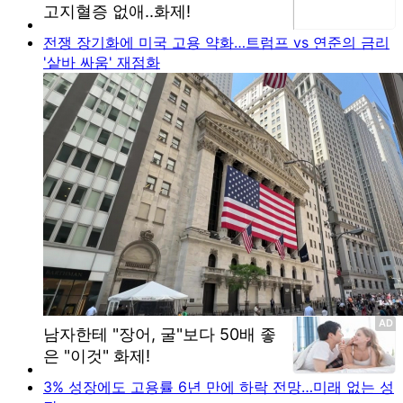
전쟁 장기화에 미국 고용 약화…트럼프 vs 연준의 금리
'샅바 싸움' 재점화
3% 성장에도 고용률 6년 만에 하락 전망…미래 없는 성