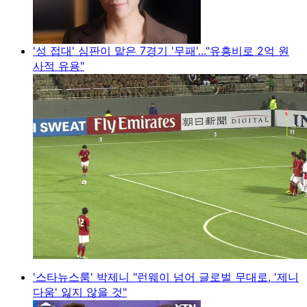
'성 접대' 심판이 맡은 7경기 '무패'..."유흥비로 2억 원
사적 유용"
'스타뉴스룸' 박제니 "런웨이 넘어 글로벌 무대로, '제니
다움' 잃지 않을 것"