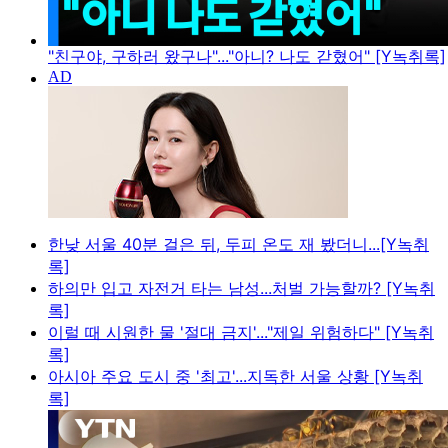
"친구야, 구하러 왔구나"..."아니? 나도 갇혔어" [Y녹취록]
한낮 서울 40분 걸은 뒤, 두피 온도 재 봤더니...[Y녹취
록]
하의만 입고 자전거 타는 남성...처벌 가능할까? [Y녹취
록]
이럴 때 시원한 물 '절대 금지'..."제일 위험하다" [Y녹취
록]
아시아 주요 도시 중 '최고'...지독한 서울 상황 [Y녹취
록]