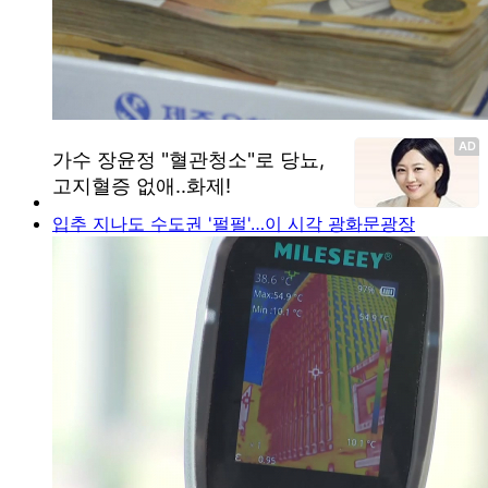
입추 지나도 수도권 '펄펄'…이 시각 광화문광장