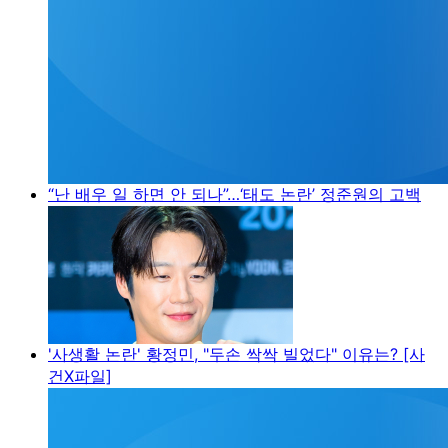
“난 배우 일 하면 안 되나”…‘태도 논란’ 정준원의 고백
'사생활 논란' 황정민, "두손 싹싹 빌었다" 이유는? [사
건X파일]