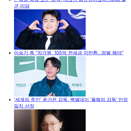
군 미담
이승기 측 “차가원, 105억 전세금 미반환…엄벌 해야”
'세계의 주인' 윤가은 감독, 벡델데이 ‘올해의 감독’ 만장
일치 선정