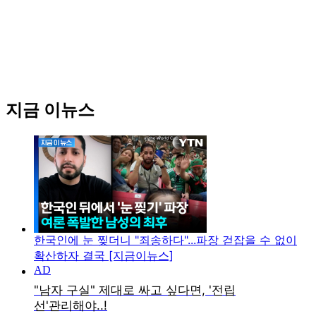
지금 이뉴스
한국인에 눈 찢더니 "죄송하다"...파장 걷잡을 수 없이
확산하자 결국 [지금이뉴스]