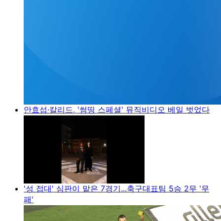
안효섭·칼리드, '썸띵 스페셜' 뮤직비디오 베일 벗었다
'성 접대' 심판이 맡은 7경기...축구대표팀 5승 2무 '무
패'