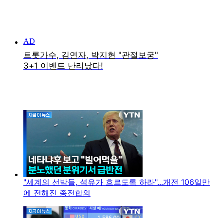
"세계의 선박들, 석유가 흐르도록 하라"...개전 106일만
에 전해진 종전합의