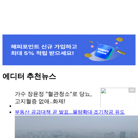
에디터 추천뉴스
부동산 공급대책 곧 발표…물량확대·조기착공 유도