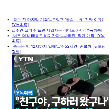
"참수 전 마지막 기회"...트럼프 '공습 보류' 진짜 이유?
[Y녹취록]
집주인 실거주 늘면 세입자는 어디로 가나 [Y녹취록]
"너무 더워 태풍도 비껴간다"...사라진 '절기 매직' [Y녹
취록]
"중국은 밤 12시까지 일해"...'주52시간' 손볼까 [굿모닝
경제]