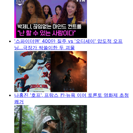
'스파이더맨' 400만 질주 vs '오디세이' 압도적 오프
닝…극장가 싹쓸이한 두 괴물
나홍진 '호프', 프랑스 칸·뉴욕 이어 토론토 영화제 초청
쾌거