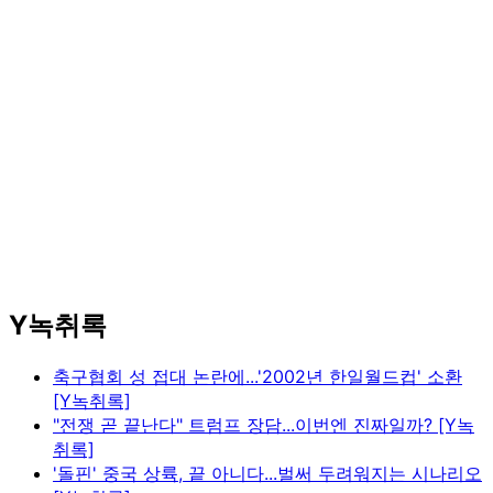
Y녹취록
축구협회 성 접대 논란에...'2002년 한일월드컵' 소환
[Y녹취록]
"전쟁 곧 끝난다" 트럼프 장담...이번엔 진짜일까? [Y녹
취록]
'돌핀' 중국 상륙, 끝 아니다...벌써 두려워지는 시나리오