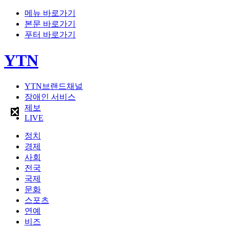
메뉴 바로가기
본문 바로가기
푸터 바로가기
YTN
YTN브랜드채널
장애인 서비스
제보
LIVE
정치
경제
사회
전국
국제
문화
스포츠
연예
비즈