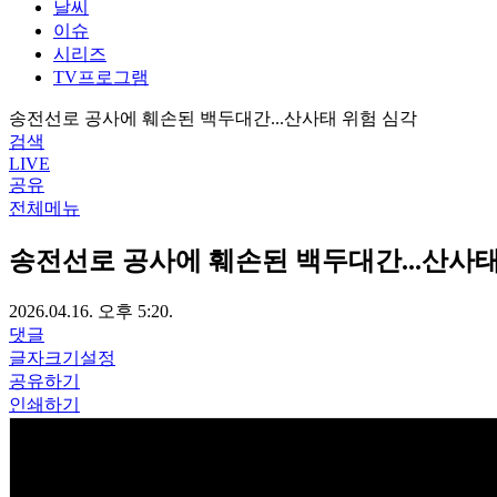
날씨
이슈
시리즈
TV프로그램
송전선로 공사에 훼손된 백두대간...산사태 위험 심각
검색
LIVE
공유
전체메뉴
송전선로 공사에 훼손된 백두대간...산사태
2026.04.16. 오후 5:20.
댓글
글자크기설정
공유하기
인쇄하기