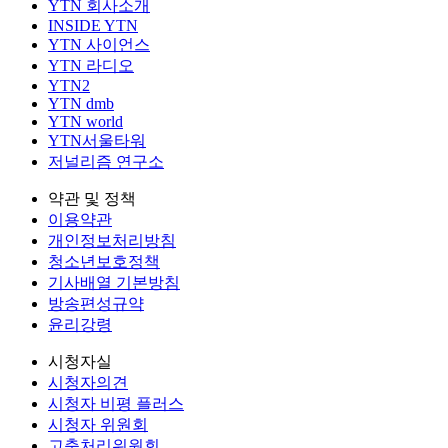
YTN 회사소개
INSIDE YTN
YTN 사이언스
YTN 라디오
YTN2
YTN dmb
YTN world
YTN서울타워
저널리즘 연구소
약관 및 정책
이용약관
개인정보처리방침
청소년보호정책
기사배열 기본방침
방송편성규약
윤리강령
시청자실
시청자의견
시청자 비평 플러스
시청자 위원회
고충처리위원회