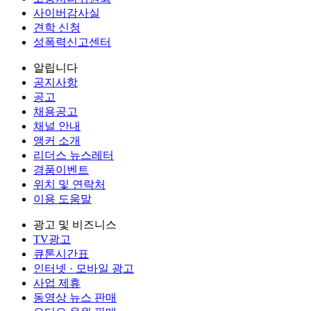
사이버감사실
견학 신청
성폭력신고센터
알립니다
공지사항
공고
채용공고
채널 안내
앵커 소개
리더스 뉴스레터
경품이벤트
위치 및 연락처
이용 도움말
광고 및 비즈니스
TV광고
큐톤시간표
인터넷 · 모바일 광고
사업 제휴
동영상 뉴스 판매