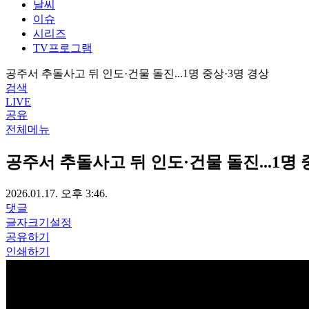
날씨
이슈
시리즈
TV프로그램
공주서 추돌사고 뒤 인도·건물 돌진...1명 중상·3명 경상
검색
LIVE
공유
전체메뉴
공주서 추돌사고 뒤 인도·건물 돌진...1명 
2026.01.17. 오후 3:46.
댓글
글자크기설정
공유하기
인쇄하기