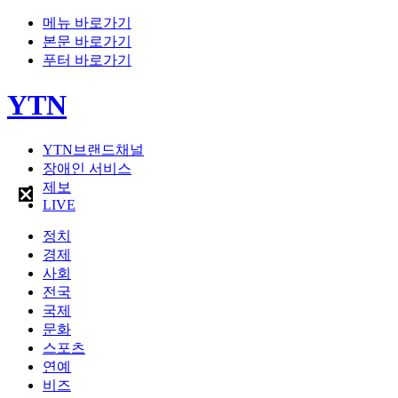
메뉴 바로가기
본문 바로가기
푸터 바로가기
YTN
YTN브랜드채널
장애인 서비스
제보
LIVE
정치
경제
사회
전국
국제
문화
스포츠
연예
비즈