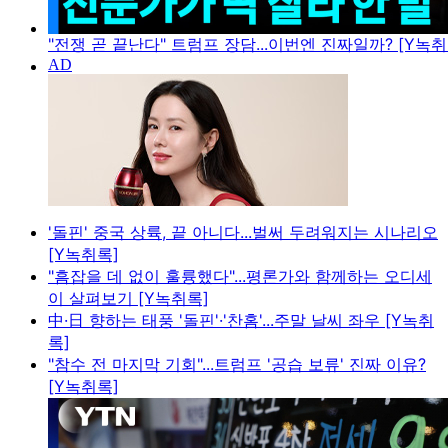
"전쟁 곧 끝난다" 트럼프 장담...이번엔 진짜일까? [Y녹취
'돌핀' 중국 상륙, 끝 아니다...벌써 두려워지는 시나리오
[Y녹취록]
"흠잡을 데 없이 훌륭했다"...평론가와 함께하는 오디세
이 살펴보기 [Y녹취록]
中·日 향하는 태풍 '돌핀'·'찬홈'...주말 날씨 좌우 [Y녹취
록]
"참수 전 마지막 기회"...트럼프 '공습 보류' 진짜 이유?
[Y녹취록]