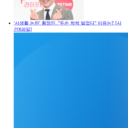
'사생활 논란' 황정민, "두손 싹싹 빌었다" 이유는? [사
건X파일]