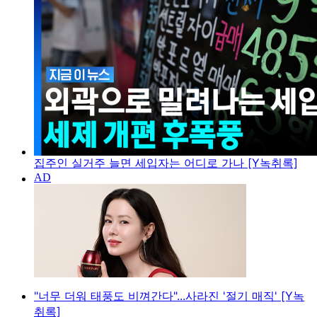
집주인 실거주 늘면 세입자는 어디로 가나 [Y녹취록]
"너무 더워 태풍도 비껴간다"...사라진 '절기 매직' [Y녹
취록]