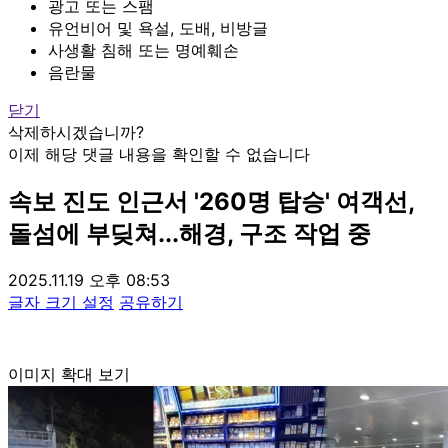
광고 또는 스팸
유언비어 및 욕설, 도배, 비방글
사생활 침해 또는 명예훼손
음란물
닫기
삭제하시겠습니까?
이제 해당 댓글 내용을 확인할 수 없습니다
속보
진도 인근서 '260명 탑승' 여객선,
돌섬에 부딪쳐...해경, 구조 작업 중
2025.11.19 오후 08:53
글자 크기 설정
공유하기
이미지 확대 보기