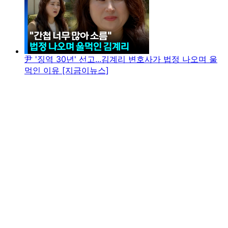
尹 '징역 30년' 선고...김계리 변호사가 법정 나오며 울
먹인 이유 [지금이뉴스]