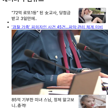
'경찰 가족' 피의자인 사건 45건…파악·관리 체계 미비