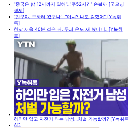
"중국은 밤 12시까지 일해"...'주52시간' 손볼까 [굿모닝
경제]
"친구야, 구하러 왔구나"..."아니? 나도 갇혔어" [Y녹취
록]
한낮 서울 40분 걸은 뒤, 두피 온도 재 봤더니...[Y녹취
록]
하의만 입고 자전거 타는 남성...처벌 가능할까? [Y녹취록