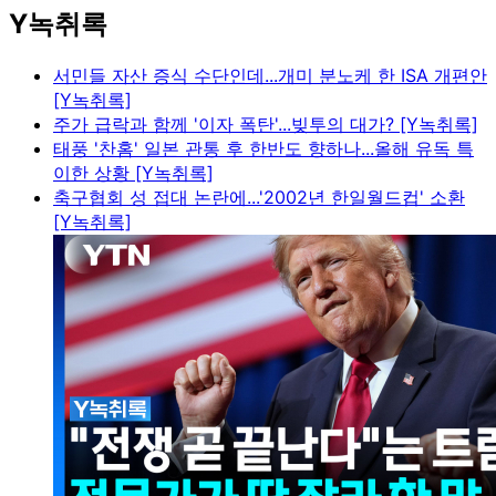
Y녹취록
서민들 자산 증식 수단인데...개미 분노케 한 ISA 개편안
[Y녹취록]
주가 급락과 함께 '이자 폭탄'...빚투의 대가? [Y녹취록]
태풍 '찬홈' 일본 관통 후 한반도 향하나...올해 유독 특
이한 상황 [Y녹취록]
축구협회 성 접대 논란에...'2002년 한일월드컵' 소환
[Y녹취록]