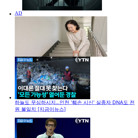
하늘도 무심하시지...인천 '훼손 시신' 실종자 DNA도 전
원 불일치 [지금이뉴스]