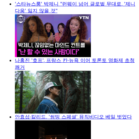
'스타뉴스룸' 박제니 "런웨이 넘어 글로벌 무대로, '제니
다움' 잃지 않을 것"
나홍진 '호프', 프랑스 칸·뉴욕 이어 토론토 영화제 초청
쾌거
안효섭·칼리드, '썸띵 스페셜' 뮤직비디오 베일 벗었다