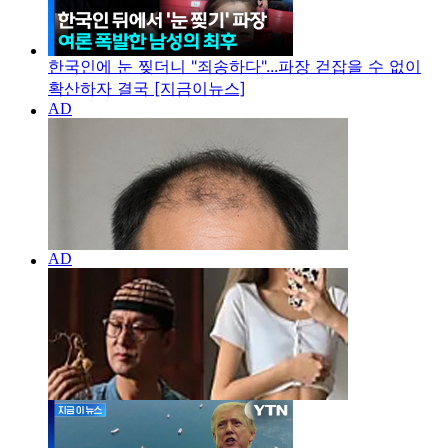
한국인에 눈 찢더니 "죄송하다"...파장 걷잡을 수 없이
확산하자 결국 [지금이뉴스]