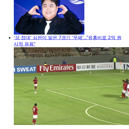
'성 접대' 심판이 맡은 7경기 '무패'..."유흥비로 2억 원
사적 유용"