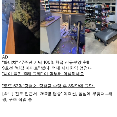
AD
[속보] 진도 인근서 '260명 탑승' 여객선, 돌섬에 부딪쳐…해
경, 구조 작업 중