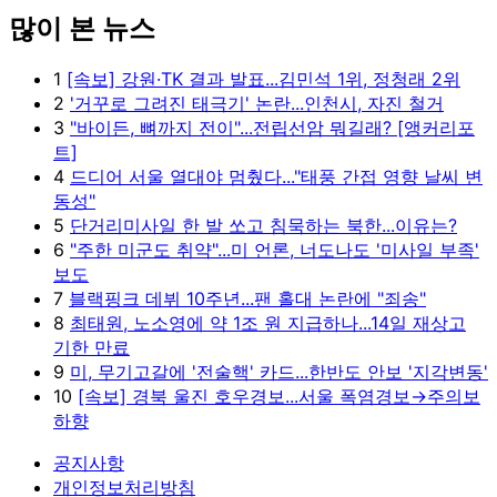
많이 본 뉴스
Unmute
1
[속보] 강원·TK 결과 발표...김민석 1위, 정청래 2위
2
'거꾸로 그려진 태극기' 논란...인천시, 자진 철거
3
"바이든, 뼈까지 전이"...전립선암 뭐길래? [앵커리포
트]
4
드디어 서울 열대야 멈췄다..."태풍 간접 영향 날씨 변
동성"
5
단거리미사일 한 발 쏘고 침묵하는 북한...이유는?
6
"주한 미군도 취약"...미 언론, 너도나도 '미사일 부족'
보도
7
블랙핑크 데뷔 10주년...팬 홀대 논란에 "죄송"
8
최태원, 노소영에 약 1조 원 지급하나...14일 재상고
기한 만료
9
미, 무기고갈에 '전술핵' 카드...한반도 안보 '지각변동'
10
[속보] 경북 울진 호우경보...서울 폭염경보→주의보
하향
공지사항
개인정보처리방침