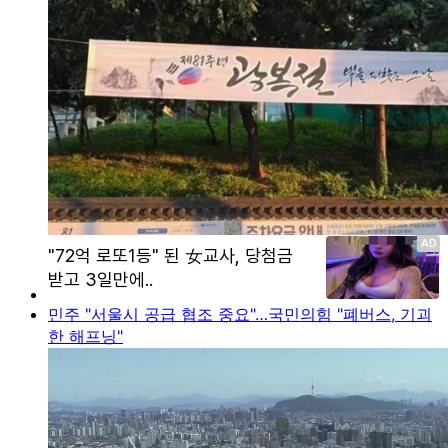
민주 "서울시 공급 협조 중요"…국민의힘 "폐버스, 기괴
한 해프닝"