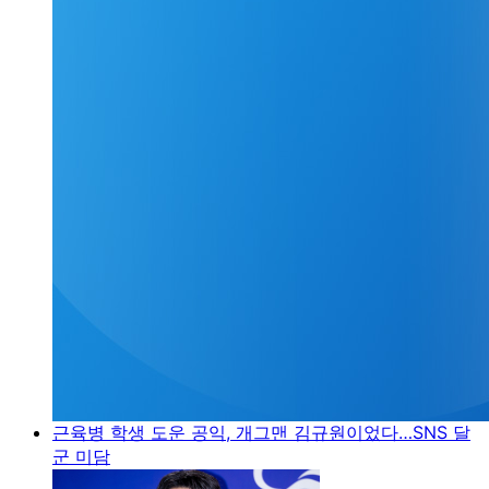
근육병 학생 도운 공익, 개그맨 김규원이었다…SNS 달
군 미담