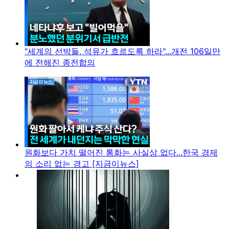
"세계의 선박들, 석유가 흐르도록 하라"...개전 106일만
에 전해진 종전합의
원화보다 가치 떨어진 통화는 사실상 없다...한국 경제
의 소리 없는 경고 [지금이뉴스]