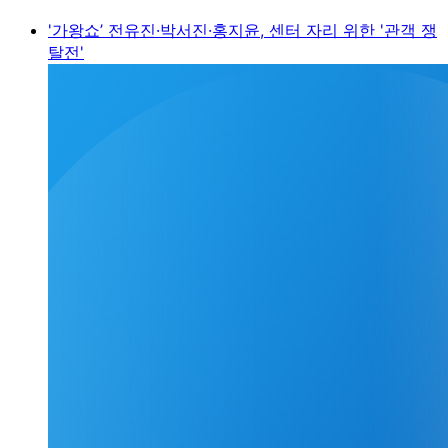
'가왕쇼’ 전유진·박서진·홍지윤, 센터 자리 위한 '관객 쟁
탈전'