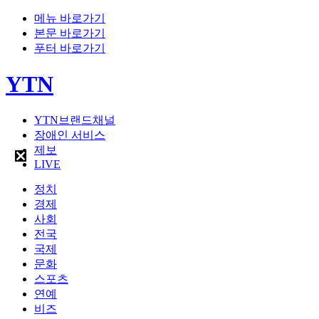
메뉴 바로가기
본문 바로가기
푸터 바로가기
YTN
YTN브랜드채널
장애인 서비스
제보
LIVE
정치
경제
사회
전국
국제
문화
스포츠
연예
비즈