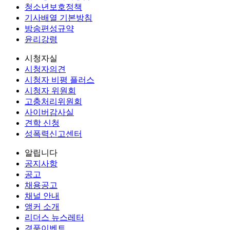
청소년보호정책
기사배열 기본방침
방송편성규약
윤리강령
시청자실
시청자의견
시청자 비평 플러스
시청자 위원회
고충처리위원회
사이버감사실
견학 신청
성폭력신고센터
알립니다
공지사항
공고
채용공고
채널 안내
앵커 소개
리더스 뉴스레터
경품이벤트