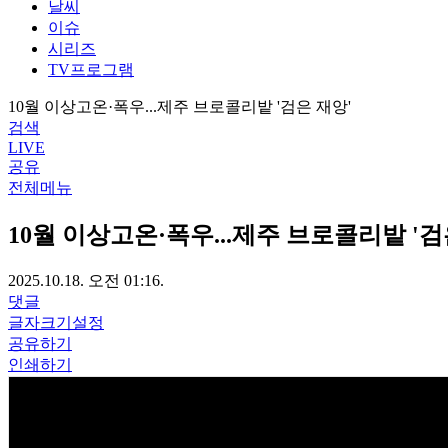
날씨
이슈
시리즈
TV프로그램
10월 이상고온·폭우...제주 브로콜리밭 '검은 재앙'
검색
LIVE
공유
전체메뉴
10월 이상고온·폭우...제주 브로콜리밭 '검
2025.10.18. 오전 01:16.
댓글
글자크기설정
공유하기
인쇄하기