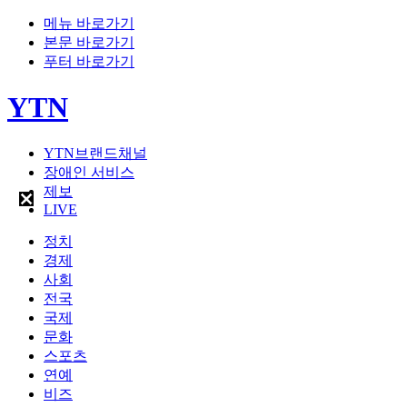
메뉴 바로가기
본문 바로가기
푸터 바로가기
YTN
YTN브랜드채널
장애인 서비스
제보
LIVE
정치
경제
사회
전국
국제
문화
스포츠
연예
비즈