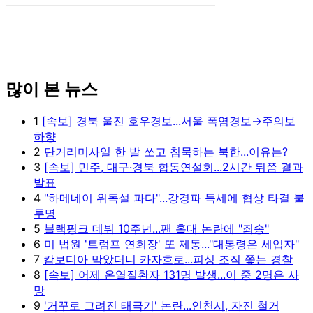
많이 본 뉴스
1
[속보] 경북 울진 호우경보...서울 폭염경보→주의보
하향
2
단거리미사일 한 발 쏘고 침묵하는 북한...이유는?
3
[속보] 민주, 대구·경북 합동연설회...2시간 뒤쯤 결과
발표
4
"하메네이 위독설 파다"...강경파 득세에 협상 타결 불
투명
5
블랙핑크 데뷔 10주년...팬 홀대 논란에 "죄송"
6
미 법원 '트럼프 연회장' 또 제동..."대통령은 세입자"
7
캄보디아 막았더니 카자흐로...피싱 조직 쫓는 경찰
8
[속보] 어제 온열질환자 131명 발생...이 중 2명은 사
망
9
'거꾸로 그려진 태극기' 논란...인천시, 자진 철거