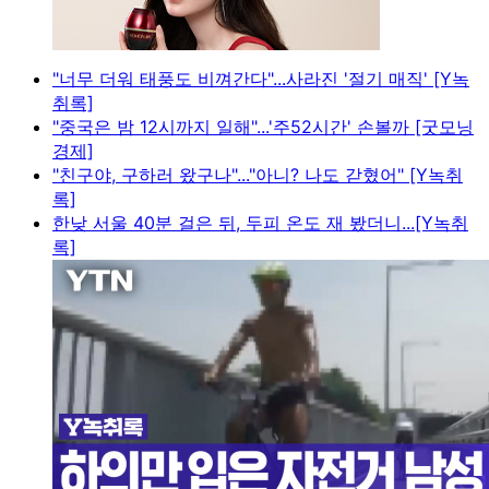
"너무 더워 태풍도 비껴간다"...사라진 '절기 매직' [Y녹
취록]
"중국은 밤 12시까지 일해"...'주52시간' 손볼까 [굿모닝
경제]
"친구야, 구하러 왔구나"..."아니? 나도 갇혔어" [Y녹취
록]
한낮 서울 40분 걸은 뒤, 두피 온도 재 봤더니...[Y녹취
록]