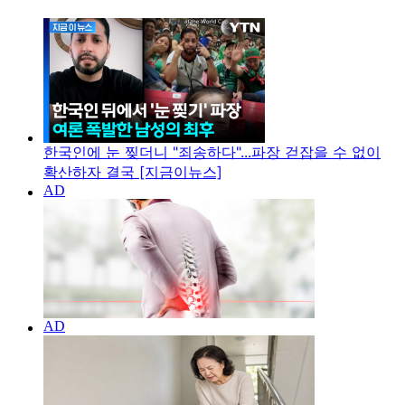
한국인에 눈 찢더니 "죄송하다"...파장 걷잡을 수 없이
확산하자 결국 [지금이뉴스]