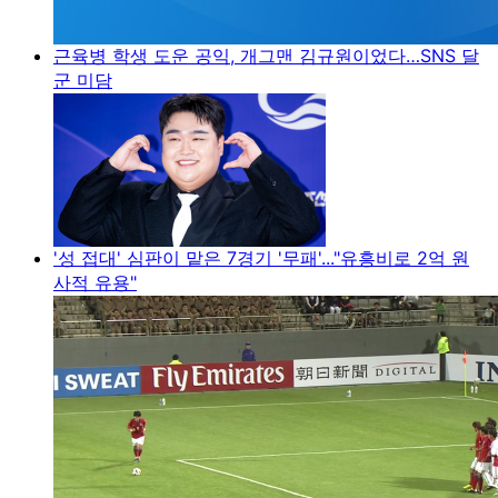
근육병 학생 도운 공익, 개그맨 김규원이었다…SNS 달
군 미담
'성 접대' 심판이 맡은 7경기 '무패'..."유흥비로 2억 원
사적 유용"