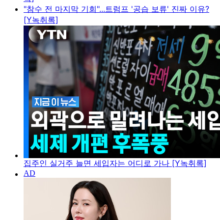
"참수 전 마지막 기회"...트럼프 '공습 보류' 진짜 이유?
[Y녹취록]
집주인 실거주 늘면 세입자는 어디로 가나 [Y녹취록]