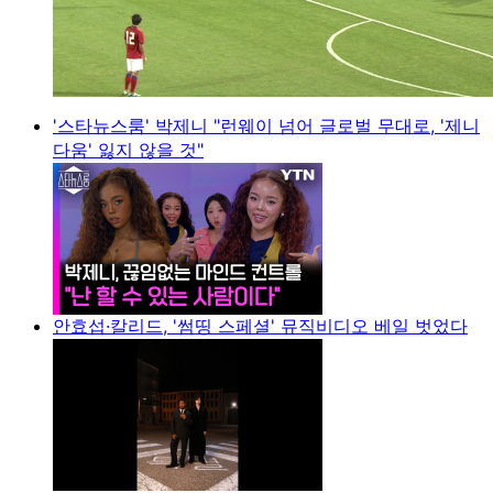
'스타뉴스룸' 박제니 "런웨이 넘어 글로벌 무대로, '제니
다움' 잃지 않을 것"
안효섭·칼리드, '썸띵 스페셜' 뮤직비디오 베일 벗었다