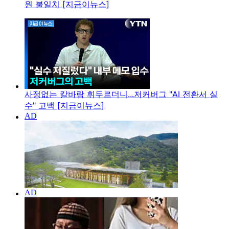
원 불일치 [지금이뉴스]
사정없는 칼바람 휘두르더니...저커버그 "AI 전환서 실
수" 고백 [지금이뉴스]