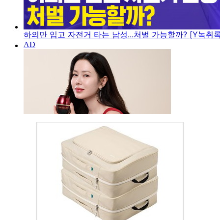
하의만 입고 자전거 타는 남성...처벌 가능할까? [Y녹취록