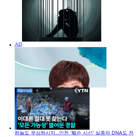
하늘도 무심하시지...인천 '훼손 시신' 실종자 DNA도 전