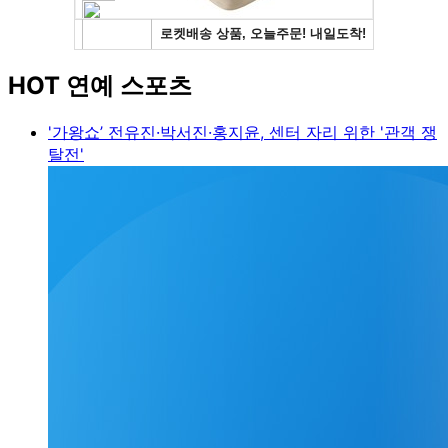
HOT 연예 스포츠
'가왕쇼’ 전유진·박서진·홍지윤, 센터 자리 위한 '관객 쟁
탈전'