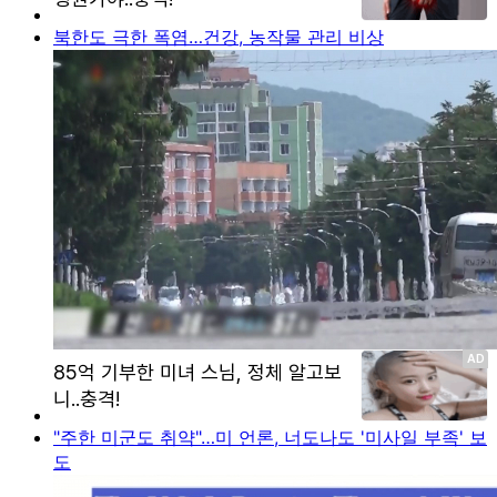
북한도 극한 폭염…건강, 농작물 관리 비상
"주한 미군도 취약"…미 언론, 너도나도 '미사일 부족' 보
도