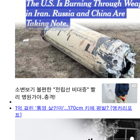
1억 걸린 '통영 살인마'…170cm 키에 평발? [앵커리포
트]