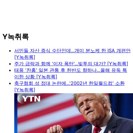
Y녹취록
서민들 자산 증식 수단인데...개미 분노케 한 ISA 개편안
[Y녹취록]
주가 급락과 함께 '이자 폭탄'...빚투의 대가? [Y녹취록]
태풍 '찬홈' 일본 관통 후 한반도 향하나...올해 유독 특
이한 상황 [Y녹취록]
축구협회 성 접대 논란에...'2002년 한일월드컵' 소환
[Y녹취록]