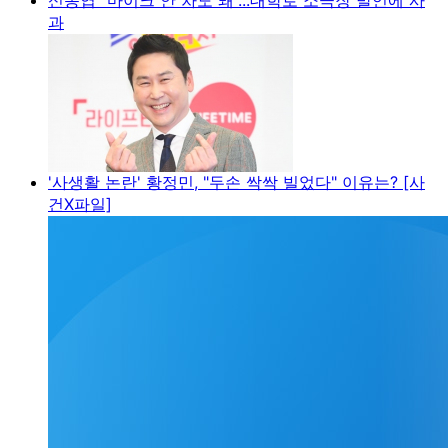
과
'사생활 논란' 황정민, "두손 싹싹 빌었다" 이유는? [사
건X파일]