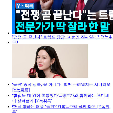
"전쟁 곧 끝난다" 트럼프 장담...이번엔 진짜일까? [Y녹취
'돌핀' 중국 상륙, 끝 아니다...벌써 두려워지는 시나리오
[Y녹취록]
"흠잡을 데 없이 훌륭했다"...평론가와 함께하는 오디세
이 살펴보기 [Y녹취록]
中·日 향하는 태풍 '돌핀'·'찬홈'...주말 날씨 좌우 [Y녹취
록]