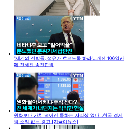
"세계의 선박들, 석유가 흐르도록 하라"...개전 106일만
에 전해진 종전합의
원화보다 가치 떨어진 통화는 사실상 없다...한국 경제
의 소리 없는 경고 [지금이뉴스]