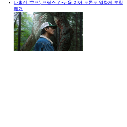
나홍진 '호프', 프랑스 칸·뉴욕 이어 토론토 영화제 초청
쾌거