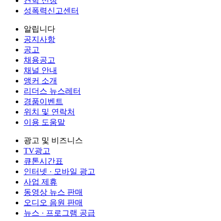
견학 신청
성폭력신고센터
알립니다
공지사항
공고
채용공고
채널 안내
앵커 소개
리더스 뉴스레터
경품이벤트
위치 및 연락처
이용 도움말
광고 및 비즈니스
TV광고
큐톤시간표
인터넷 · 모바일 광고
사업 제휴
동영상 뉴스 판매
오디오 음원 판매
뉴스 · 프로그램 공급