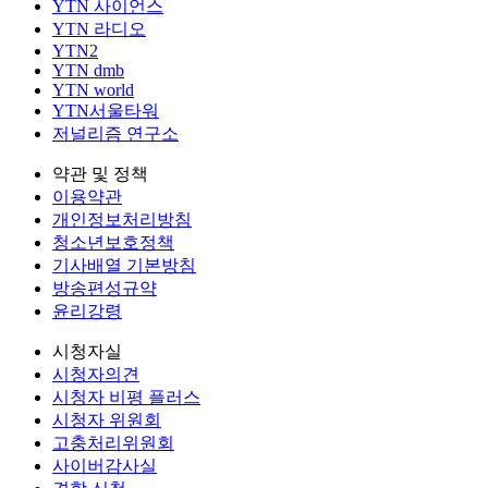
YTN 사이언스
YTN 라디오
YTN2
YTN dmb
YTN world
YTN서울타워
저널리즘 연구소
약관 및 정책
이용약관
개인정보처리방침
청소년보호정책
기사배열 기본방침
방송편성규약
윤리강령
시청자실
시청자의견
시청자 비평 플러스
시청자 위원회
고충처리위원회
사이버감사실