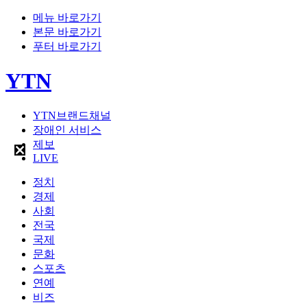
메뉴 바로가기
본문 바로가기
푸터 바로가기
YTN
YTN브랜드채널
장애인 서비스
제보
LIVE
정치
경제
사회
전국
국제
문화
스포츠
연예
비즈