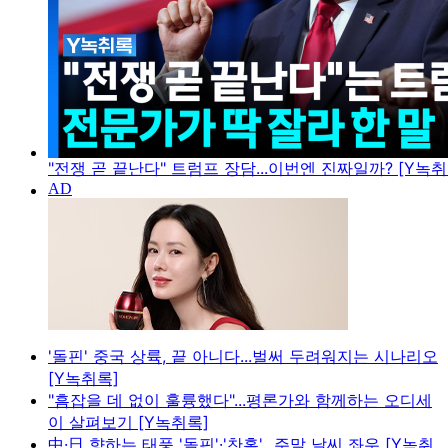
"전쟁 곧 끝난다" 트럼프 장담...이번엔 진짜일까? [Y녹취
'돌핀' 중국 상륙, 끝 아니다...벌써 두려워지는 시나리오
[Y녹취록]
"흠잡을 데 없이 훌륭했다"...평론가와 함께하는 오디세
이 살펴보기 [Y녹취록]
中·日 향하는 태풍 '돌핀'·'찬홈'...주말 날씨 좌우 [Y녹취