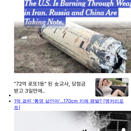
1억 걸린 '통영 살인마'…170cm 키에 평발? [앵커리포
트]