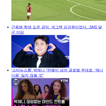
근육병 학생 도운 공익, 개그맨 김규원이었다…SNS 달
군 미담
'스타뉴스룸' 박제니 "런웨이 넘어 글로벌 무대로, '제니
다움' 잃지 않을 것"