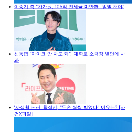
이승기 측 “차가원, 105억 전세금 미반환…엄벌 해야”
신동엽 “마이크 안 차도 돼”...대학로 소극장 발언에 사
과
'사생활 논란' 황정민, "두손 싹싹 빌었다" 이유는? [사
건X파일]