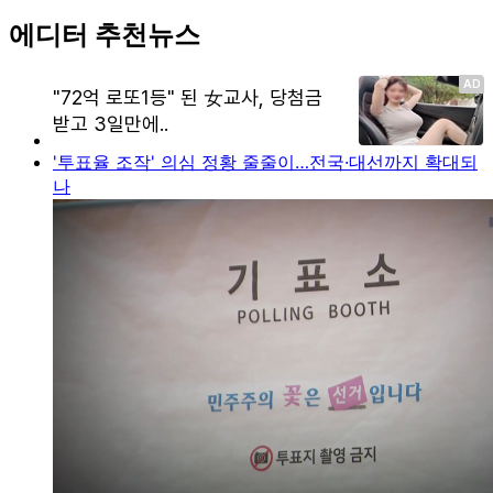
에디터 추천뉴스
'투표율 조작' 의심 정황 줄줄이…전국·대선까지 확대되
나