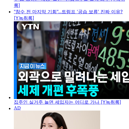
록]
"참수 전 마지막 기회"...트럼프 '공습 보류' 진짜 이유?
[Y녹취록]
집주인 실거주 늘면 세입자는 어디로 가나 [Y녹취록]