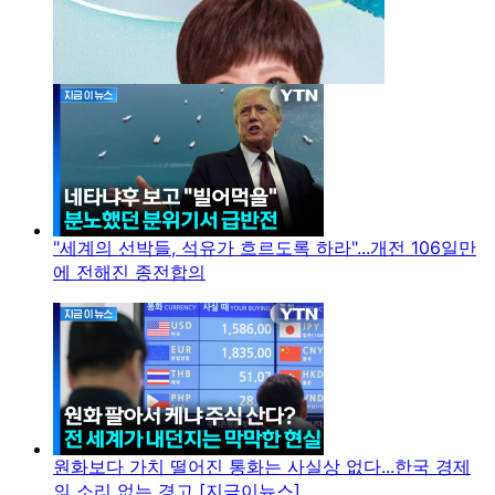
"세계의 선박들, 석유가 흐르도록 하라"...개전 106일만
에 전해진 종전합의
원화보다 가치 떨어진 통화는 사실상 없다...한국 경제
의 소리 없는 경고 [지금이뉴스]