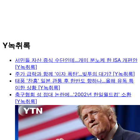
Y녹취록
서민들 자산 증식 수단인데...개미 분노케 한 ISA 개편안
[Y녹취록]
주가 급락과 함께 '이자 폭탄'...빚투의 대가? [Y녹취록]
태풍 '찬홈' 일본 관통 후 한반도 향하나...올해 유독 특
이한 상황 [Y녹취록]
축구협회 성 접대 논란에...'2002년 한일월드컵' 소환
[Y녹취록]