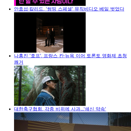
안효섭·칼리드, '썸띵 스페셜' 뮤직비디오 베일 벗었다
나홍진 '호프', 프랑스 칸·뉴욕 이어 토론토 영화제 초청
쾌거
대한축구협회, 각종 비위에 사과...'쇄신 약속'