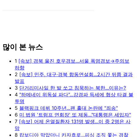
많이 본 뉴스
1
[속보] 경북 울진 호우경보...서울 폭염경보→주의보
하향
2
[속보] 민주, 대구·경북 합동연설회...2시간 뒤쯤 결과
발표
3
단거리미사일 한 발 쏘고 침묵하는 북한...이유는?
4
"하메네이 위독설 파다"...강경파 득세에 협상 타결 불
투명
5
블랙핑크 데뷔 10주년...팬 홀대 논란에 "죄송"
6
미 법원 '트럼프 연회장' 또 제동..."대통령은 세입자"
7
[속보] 어제 온열질환자 131명 발생...이 중 2명은 사
망
8
캄보디아 막았더니 카자흐로...피싱 조직 쫓는 경찰