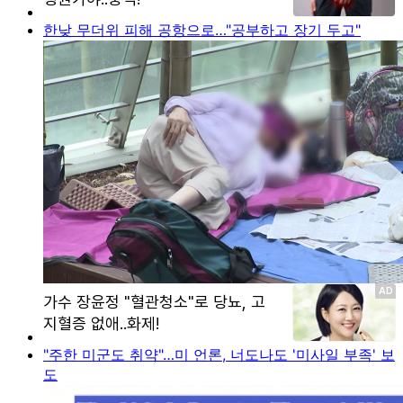
한낮 무더위 피해 공항으로…"공부하고 장기 두고"
"주한 미군도 취약"…미 언론, 너도나도 '미사일 부족' 보
도