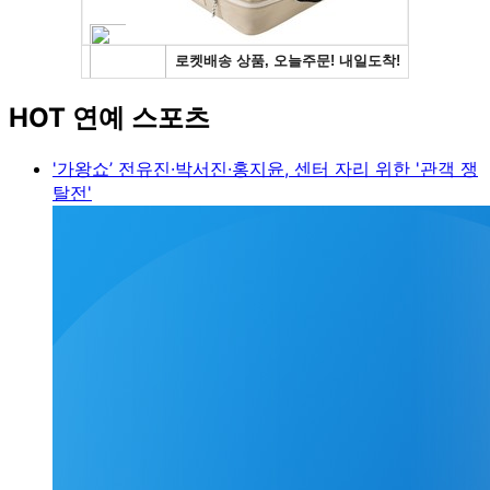
HOT 연예 스포츠
'가왕쇼’ 전유진·박서진·홍지윤, 센터 자리 위한 '관객 쟁
탈전'