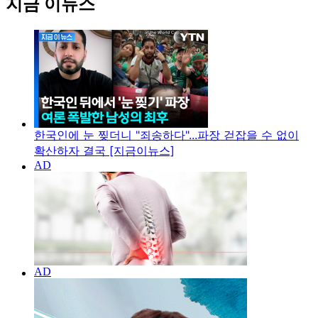
지금 이뉴스
한국인에 눈 찢더니 "죄송하다"...파장 걷잡을 수 없이
확산하자 결국 [지금이뉴스]