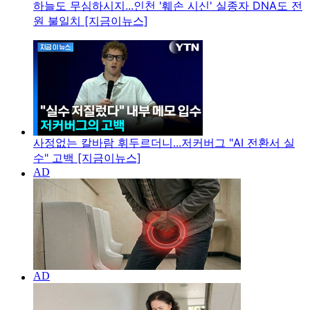
하늘도 무심하시지...인천 '훼손 시신' 실종자 DNA도 전
원 불일치 [지금이뉴스]
사정없는 칼바람 휘두르더니...저커버그 "AI 전환서 실
수" 고백 [지금이뉴스]