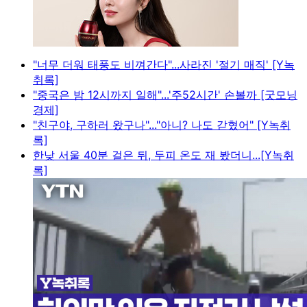
"너무 더워 태풍도 비껴간다"...사라진 '절기 매직' [Y녹
취록]
"중국은 밤 12시까지 일해"...'주52시간' 손볼까 [굿모닝
경제]
"친구야, 구하러 왔구나"..."아니? 나도 갇혔어" [Y녹취
록]
한낮 서울 40분 걸은 뒤, 두피 온도 재 봤더니...[Y녹취
록]