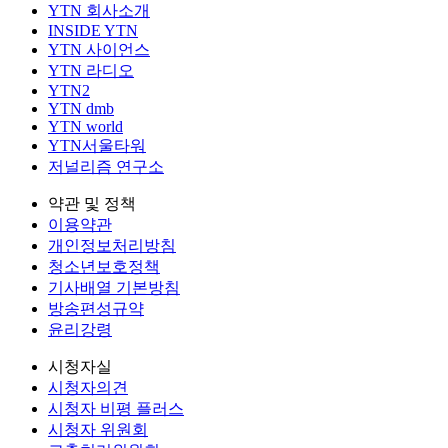
YTN 회사소개
INSIDE YTN
YTN 사이언스
YTN 라디오
YTN2
YTN dmb
YTN world
YTN서울타워
저널리즘 연구소
약관 및 정책
이용약관
개인정보처리방침
청소년보호정책
기사배열 기본방침
방송편성규약
윤리강령
시청자실
시청자의견
시청자 비평 플러스
시청자 위원회