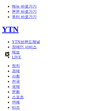
메뉴 바로가기
본문 바로가기
푸터 바로가기
YTN
YTN브랜드채널
장애인 서비스
제보
LIVE
정치
경제
사회
전국
국제
문화
스포츠
연예
비즈