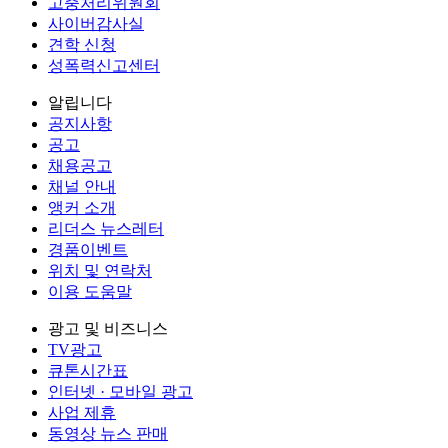
고충처리위원회
사이버감사실
견학 신청
성폭력신고센터
알립니다
공지사항
공고
채용공고
채널 안내
앵커 소개
리더스 뉴스레터
경품이벤트
위치 및 연락처
이용 도움말
광고 및 비즈니스
TV광고
큐톤시간표
인터넷 · 모바일 광고
사업 제휴
동영상 뉴스 판매