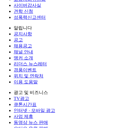
사이버감사실
견학 신청
성폭력신고센터
알립니다
공지사항
공고
채용공고
채널 안내
앵커 소개
리더스 뉴스레터
경품이벤트
위치 및 연락처
이용 도움말
광고 및 비즈니스
TV광고
큐톤시간표
인터넷 · 모바일 광고
사업 제휴
동영상 뉴스 판매