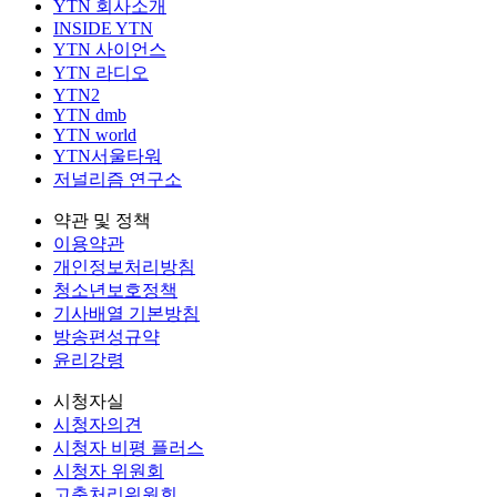
YTN 회사소개
INSIDE YTN
YTN 사이언스
YTN 라디오
YTN2
YTN dmb
YTN world
YTN서울타워
저널리즘 연구소
약관 및 정책
이용약관
개인정보처리방침
청소년보호정책
기사배열 기본방침
방송편성규약
윤리강령
시청자실
시청자의견
시청자 비평 플러스
시청자 위원회
고충처리위원회