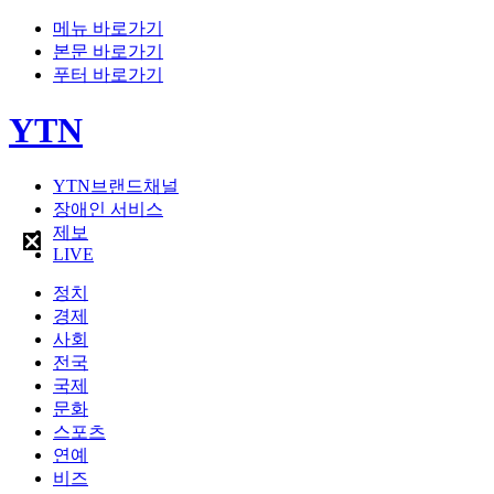
메뉴 바로가기
본문 바로가기
푸터 바로가기
YTN
YTN브랜드채널
장애인 서비스
제보
LIVE
정치
경제
사회
전국
국제
문화
스포츠
연예
비즈