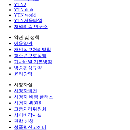
YTN2
YTN dmb
YTN world
YTN서울타워
저널리즘 연구소
약관 및 정책
이용약관
개인정보처리방침
청소년보호정책
기사배열 기본방침
방송편성규약
윤리강령
시청자실
시청자의견
시청자 비평 플러스
시청자 위원회
고충처리위원회
사이버감사실
견학 신청
성폭력신고센터