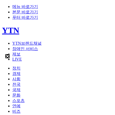
메뉴 바로가기
본문 바로가기
푸터 바로가기
YTN
YTN브랜드채널
장애인 서비스
제보
LIVE
정치
경제
사회
전국
국제
문화
스포츠
연예
비즈