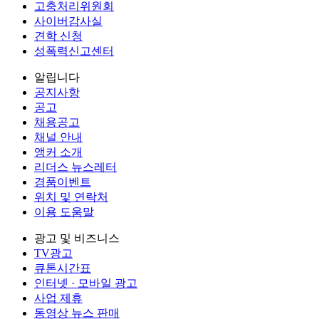
고충처리위원회
사이버감사실
견학 신청
성폭력신고센터
알립니다
공지사항
공고
채용공고
채널 안내
앵커 소개
리더스 뉴스레터
경품이벤트
위치 및 연락처
이용 도움말
광고 및 비즈니스
TV광고
큐톤시간표
인터넷 · 모바일 광고
사업 제휴
동영상 뉴스 판매