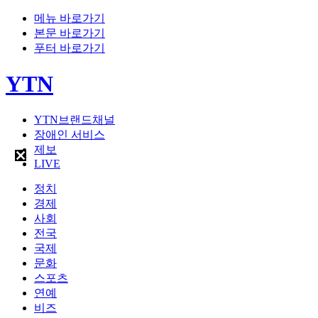
메뉴 바로가기
본문 바로가기
푸터 바로가기
YTN
YTN브랜드채널
장애인 서비스
제보
LIVE
정치
경제
사회
전국
국제
문화
스포츠
연예
비즈