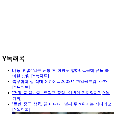
Y녹취록
태풍 '찬홈' 일본 관통 후 한반도 향하나...올해 유독 특
이한 상황 [Y녹취록]
축구협회 성 접대 논란에...'2002년 한일월드컵' 소환
[Y녹취록]
"전쟁 곧 끝난다" 트럼프 장담...이번엔 진짜일까? [Y녹
취록]
'돌핀' 중국 상륙, 끝 아니다...벌써 두려워지는 시나리오
[Y녹취록]