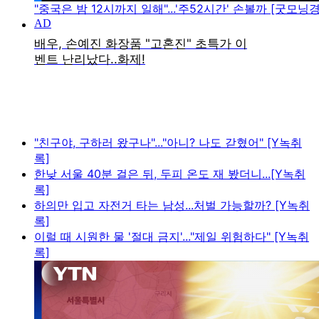
"중국은 밤 12시까지 일해"...'주52시간' 손볼까 [굿모닝
"친구야, 구하러 왔구나"..."아니? 나도 갇혔어" [Y녹취
록]
한낮 서울 40분 걸은 뒤, 두피 온도 재 봤더니...[Y녹취
록]
하의만 입고 자전거 타는 남성...처벌 가능할까? [Y녹취
록]
이럴 때 시원한 물 '절대 금지'..."제일 위험하다" [Y녹취
록]