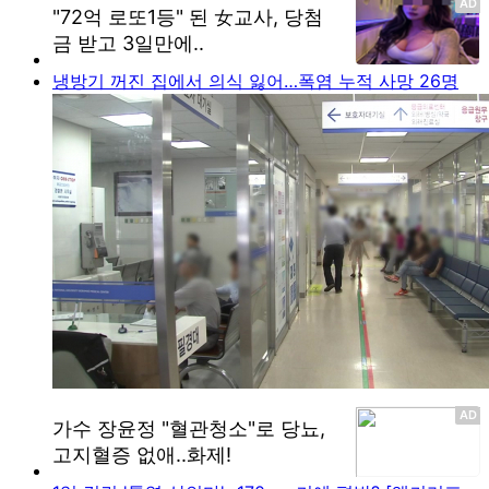
냉방기 꺼진 집에서 의식 잃어…폭염 누적 사망 26명