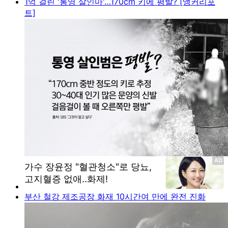
1억 걸린 '통영 살인마'…170cm 키에 평발? [앵커리포
트]
부산 철강 제조공장 화재 10시간여 만에 완전 진화