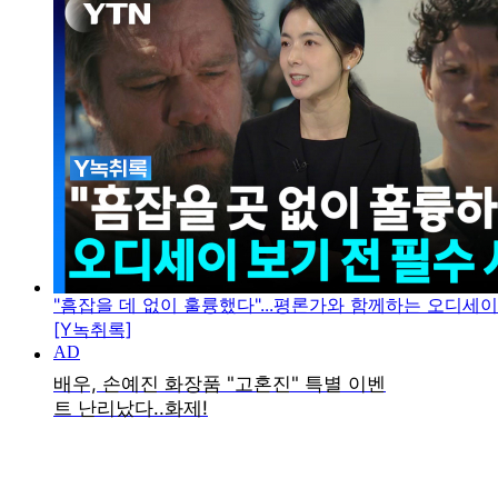
"흠잡을 데 없이 훌륭했다"...평론가와 함께하는 오디세
[Y녹취록]