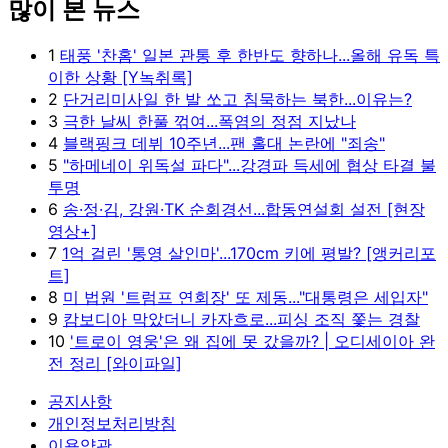
많이 본 뉴스
1
태풍 '찬홈' 일본 관통 후 한반도 향하나...올해 유독 특
이한 상황 [Y녹취록]
2
단거리미사일 한 발 쏘고 침묵하는 북한...이유는?
3
극한 날씨 한풀 꺾여...폭염의 정점 지났나
4
블랙핑크 데뷔 10주년...팬 홀대 논란에 "죄송"
5
"하메네이 위독설 파다"...강경파 득세에 협상 타결 불
투명
6
송·정·김, 강원·TK 순회경선...합동연설회 설전 [현장
영상+]
7
1억 걸린 '통영 살인마'...170cm 키에 평발? [앵커리포
트]
8
미 법원 '트럼프 연회장' 또 제동..."대통령은 세입자"
9
캄보디아 막았더니 카자흐로...피싱 조직 쫓는 경찰
10
'트로이 영웅'은 왜 집에 못 갔을까? | 오디세이아 완
전 정리 [와이파일]
공지사항
개인정보처리방침
이용약관