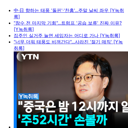
中·日 향하는 태풍 '돌핀'·'찬홈'...주말 날씨 좌우 [Y녹취
록]
"참수 전 마지막 기회"...트럼프 '공습 보류' 진짜 이유?
[Y녹취록]
집주인 실거주 늘면 세입자는 어디로 가나 [Y녹취록]
"너무 더워 태풍도 비껴간다"...사라진 '절기 매직' [Y녹
취록]