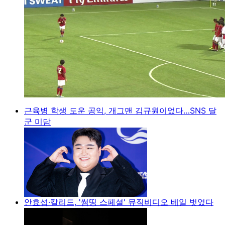
근육병 학생 도운 공익, 개그맨 김규원이었다…SNS 달
군 미담
안효섭·칼리드, '썸띵 스페셜' 뮤직비디오 베일 벗었다