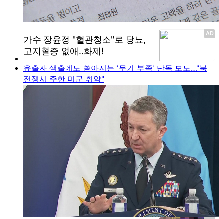
유출자 색출에도 쏟아지는 '무기 부족' 단독 보도…"북
전쟁시 주한 미군 취약"