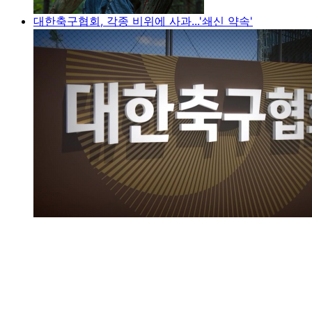
대한축구협회, 각종 비위에 사과...'쇄신 약속'