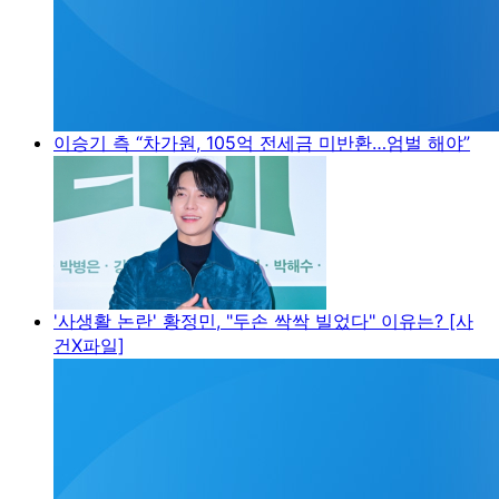
이승기 측 “차가원, 105억 전세금 미반환…엄벌 해야”
'사생활 논란' 황정민, "두손 싹싹 빌었다" 이유는? [사
건X파일]