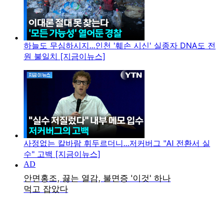
하늘도 무심하시지...인천 '훼손 시신' 실종자 DNA도 전
원 불일치 [지금이뉴스]
사정없는 칼바람 휘두르더니...저커버그 "AI 전환서 실
수" 고백 [지금이뉴스]