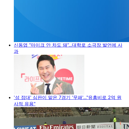
신동엽 “마이크 안 차도 돼”...대학로 소극장 발언에 사
과
'성 접대' 심판이 맡은 7경기 '무패'..."유흥비로 2억 원
사적 유용"