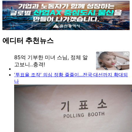
에디터 추천뉴스
'투표율 조작' 의심 정황 줄줄이…전국·대선까지 확대되
나