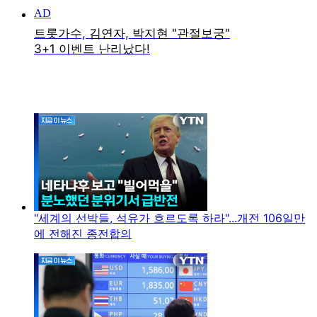
"세계의 선박들, 석유가 흐르도록 하라"...개전 106일만
에 전해진 종전합의