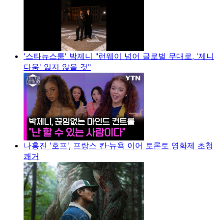
'스타뉴스룸' 박제니 "런웨이 넘어 글로벌 무대로, '제니
다움' 잃지 않을 것"
나홍진 '호프', 프랑스 칸·뉴욕 이어 토론토 영화제 초청
쾌거