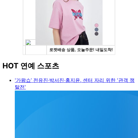
HOT 연예 스포츠
'가왕쇼’ 전유진·박서진·홍지윤, 센터 자리 위한 '관객 쟁
탈전'