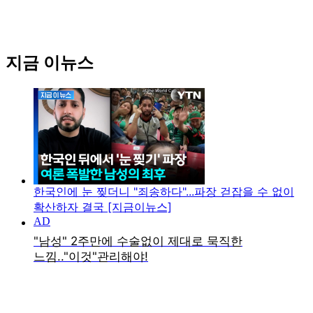
지금 이뉴스
한국인에 눈 찢더니 "죄송하다"...파장 걷잡을 수 없이
확산하자 결국 [지금이뉴스]