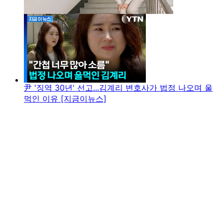
尹 '징역 30년' 선고...김계리 변호사가 법정 나오며 울
먹인 이유 [지금이뉴스]