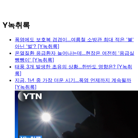
Y녹취록
폭염에도 보호복 겹겹이...여름철 소방관 최대 적은 '불'
아닌 '벌'? [Y녹취록]
온열질환 응급환자 늘어나는데...현장은 여전히 '응급실
뺑뺑이' [Y녹취록]
태풍 3개 발생한 초유의 상황...한반도 영향은? [Y녹취
록]
지금, 1년 중 가장 더운 시기...폭염 언제까지 계속될까
[Y녹취록]