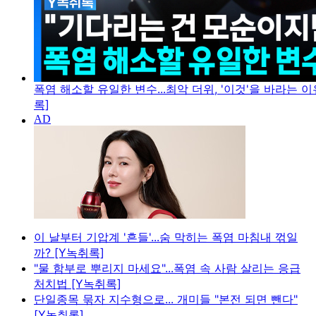
폭염 해소할 유일한 변수...최악 더위, '이것'을 바라는 이
록]
이 날부터 기압계 '흔들'...숨 막히는 폭염 마침내 꺾일
까? [Y녹취록]
"물 함부로 뿌리지 마세요"...폭염 속 사람 살리는 응급
처치법 [Y녹취록]
단일종목 묶자 지수형으로... 개미들 "본전 되면 뺀다"
[Y녹취록]