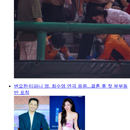
변요한·티파니 영, 최수영 연극 응원…결혼 후 첫 부부동
반 포착