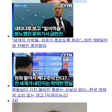
"세계의 선박들, 석유가 흐르도록 하라"...개전 106일만
에 전해진 종전합의
원화보다 가치 떨어진 통화는 사실상 없다...한국 경제
의 소리 없는 경고 [지금이뉴스]