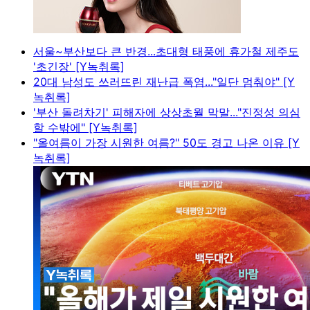
서울~부산보다 큰 반경...초대형 태풍에 휴가철 제주도
'초긴장' [Y녹취록]
20대 남성도 쓰러뜨린 재난급 폭염..."일단 멈춰야" [Y
녹취록]
'부산 돌려차기' 피해자에 상상초월 막말..."진정성 의심
할 수밖에" [Y녹취록]
"올여름이 가장 시원한 여름?" 50도 경고 나온 이유 [Y
녹취록]