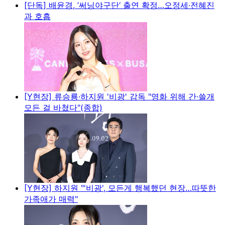
[단독] 배윤경, ’써닝야구단‘ 출연 확정…오정세·전혜진
과 호흡
[Y현장] 류승룡·하지원 '비광' 감독 "영화 위해 간·쓸개
모든 걸 바쳤다"(종합)
[Y현장] 하지원 "'비광', 모든게 행복했던 현장…따뜻한
가족애가 매력"