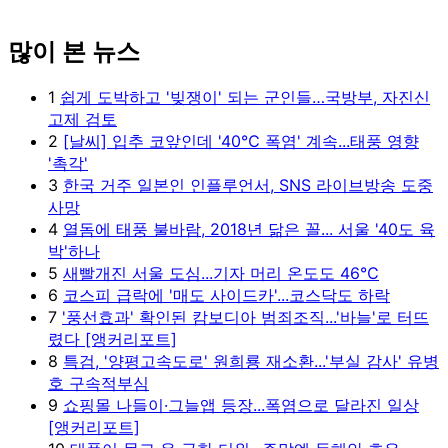
많이 본 뉴스
1
쉽게 도박하고 '빚쟁이' 되는 군인들…국방부, 자진신
고제 검토
2
[날씨] 입추 코앞인데 '40℃ 폭염' 계속...태풍 영향
'촉각'
3
한국 거주 일본인 인플루언서, SNS 라이브방송 도중
사망
4
열돔에 태풍 불바람, 2018년 닮은 꼴... 서울 '40도 육
박'하나
5
새빨개진 서울 도심...기자 머리 온도도 46℃
6
코스피 급락에 '매도 사이드카'...코스닥도 하락
7
'풍선효과' 확인된 캄보디아 범죄조직...'바늘'로 터뜨
렸다 [앵커리포트]
8
특검, '양평고속도로' 원희룡 재소환...'부실 감사' 유병
호 구속적부심
9
쇼핑몰 나들이·그늘앱 등장...폭염으로 달라진 일상
[앵커리포트]