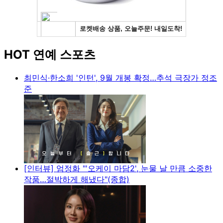
HOT 연예 스포츠
최민식·한소희 '인턴', 9월 개봉 확정…추석 극장가 정조
준
[인터뷰] 엄정화 "'오케이 마담2', 눈물 날 만큼 소중한
작품…절박하게 해냈다"(종합)