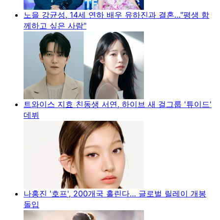
노을 강균성, 14세 연하 배우 유하진과 결혼…"평생 함
께하고 싶은 사람"
트와이스 지효 친동생 서연, 하이브 새 걸그룹 '튜이드'
데뷔
나홍진 '호프', 200개국 홀린다… 글로벌 릴레이 개봉
돌입