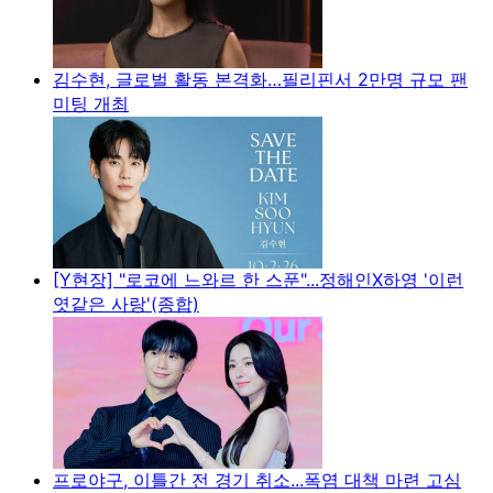
김수현, 글로벌 활동 본격화…필리핀서 2만명 규모 팬
미팅 개최
[Y현장] "로코에 느와르 한 스푼"...정해인X하영 '이런
엿같은 사랑'(종합)
프로야구, 이틀간 전 경기 취소...폭염 대책 마련 고심