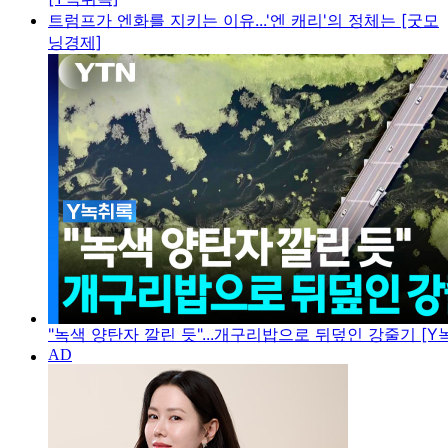
트럼프가 엔화를 지키는 이유...'엔 캐리'의 정체는 [굿모
닝경제]
"녹색 양탄자 깔린 듯"...개구리밥으로 뒤덮인 강줄기 [Y