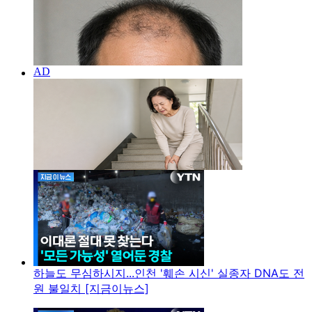
하늘도 무심하시지...인천 '훼손 시신' 실종자 DNA도 전
원 불일치 [지금이뉴스]