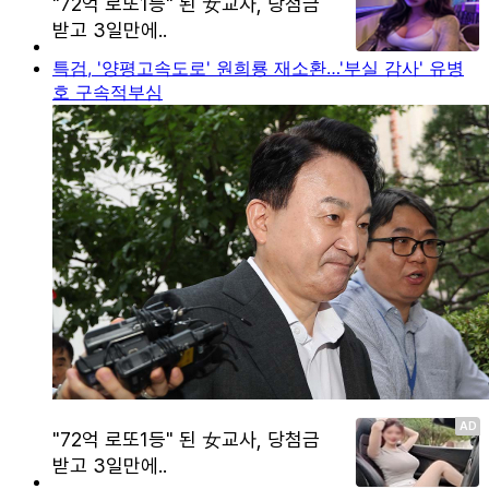
특검, '양평고속도로' 원희룡 재소환…'부실 감사' 유병
호 구속적부심