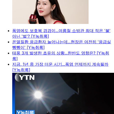
폭염에도 보호복 겹겹이...여름철 소방관 최대 적은 '불'
아닌 '벌'? [Y녹취록]
온열질환 응급환자 늘어나는데...현장은 여전히 '응급실
뺑뺑이' [Y녹취록]
태풍 3개 발생한 초유의 상황...한반도 영향은? [Y녹취
록]
지금, 1년 중 가장 더운 시기...폭염 언제까지 계속될까
[Y녹취록]