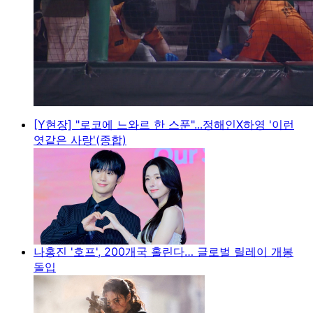
[Y현장] "로코에 느와르 한 스푼"...정해인X하영 '이런
엿같은 사랑'(종합)
나홍진 '호프', 200개국 홀린다… 글로벌 릴레이 개봉
돌입