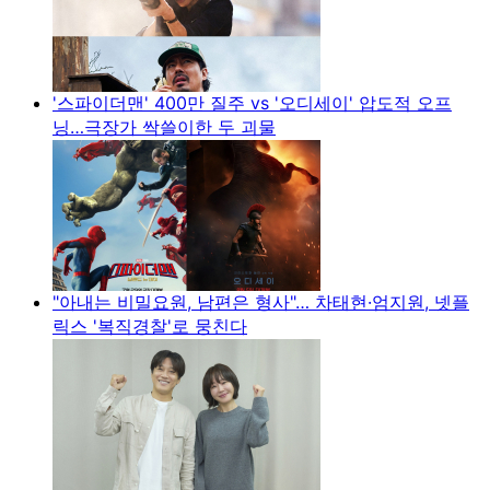
'스파이더맨' 400만 질주 vs '오디세이' 압도적 오프
닝…극장가 싹쓸이한 두 괴물
"아내는 비밀요원, 남편은 형사"… 차태현·엄지원, 넷플
릭스 '복직경찰'로 뭉친다