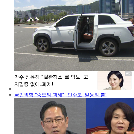
국민의힘 "증오의 과세"…민주도 '발등의 불'