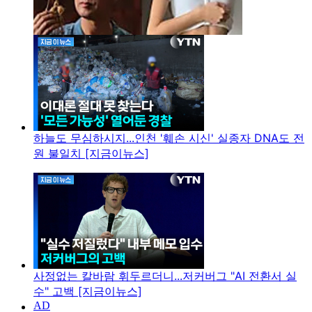
하늘도 무심하시지...인천 '훼손 시신' 실종자 DNA도 전
원 불일치 [지금이뉴스]
사정없는 칼바람 휘두르더니...저커버그 "AI 전환서 실
수" 고백 [지금이뉴스]