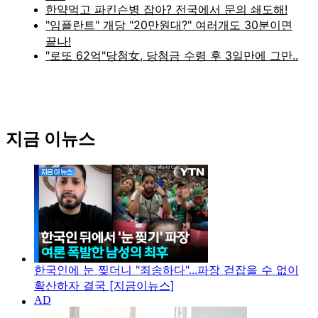
지금 이뉴스
한국인에 눈 찢더니 "죄송하다"...파장 걷잡을 수 없이
확산하자 결국 [지금이뉴스]