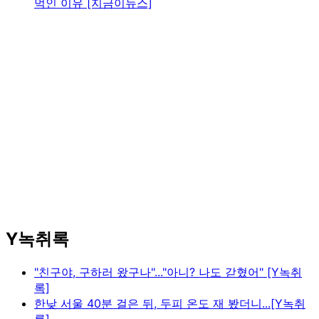
먹인 이유 [지금이뉴스]
Y녹취록
"친구야, 구하러 왔구나"..."아니? 나도 갇혔어" [Y녹취
록]
한낮 서울 40분 걸은 뒤, 두피 온도 재 봤더니...[Y녹취