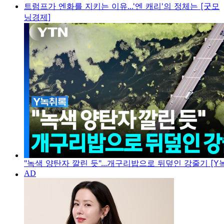
트럼프가 엔화를 지키는 이유...'엔 캐리'의 정체는 [굿모
닝경제]
"녹색 양탄자 깔린 듯"...개구리밥으로 뒤덮인 강줄기 [Y