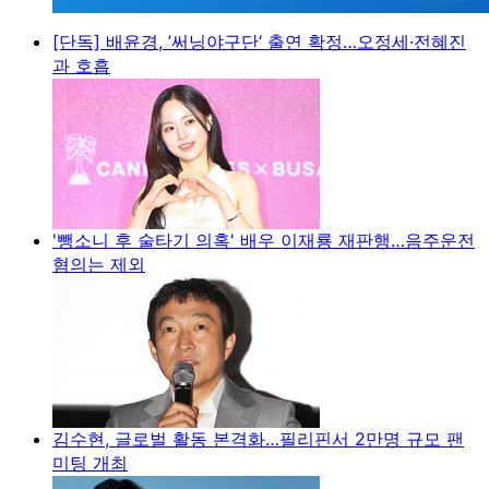
[단독] 배윤경, ’써닝야구단‘ 출연 확정…오정세·전혜진
과 호흡
'뺑소니 후 술타기 의혹' 배우 이재룡 재판행…음주운전
혐의는 제외
김수현, 글로벌 활동 본격화…필리핀서 2만명 규모 팬
미팅 개최