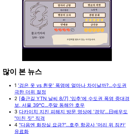
많이 본 뉴스
Unmute
1
'검은 옷 vs 흰옷' 폭염에 얼마나 차이날까?...수도권
극한 더위 절정
2
[출근길 YTN 날씨 8/7] '입추'에 수도권 폭염 중대경
보, 서울 39℃...주말 동해안 호우
3
다카이치 지진 피해지 방문 영상에 '경악'...日배우도
"미친 짓" 직격
4
"다음엔 화장실 요금?"...호주 항공사 '머리 위 짐칸'
유료화