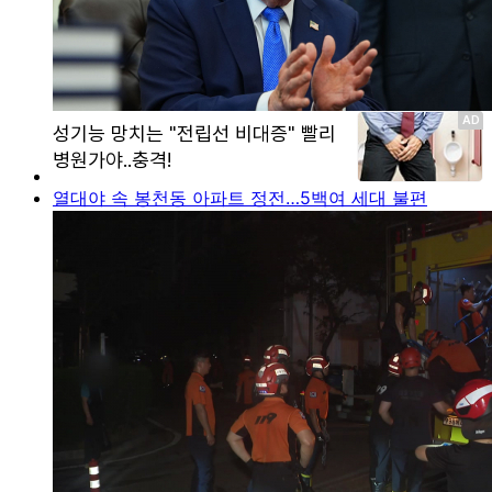
열대야 속 봉천동 아파트 정전…5백여 세대 불편