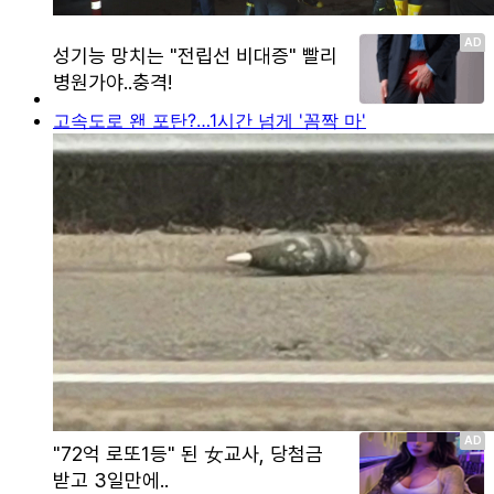
고속도로 왠 포탄?…1시간 넘게 '꼼짝 마'