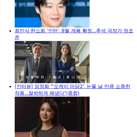
최민식·한소희 '인턴', 9월 개봉 확정…추석 극장가 정조
준
[인터뷰] 엄정화 "'오케이 마담2', 눈물 날 만큼 소중한
작품…절박하게 해냈다"(종합)