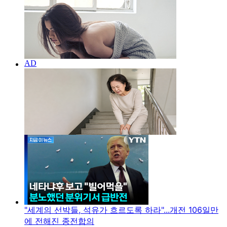
"세계의 선박들, 석유가 흐르도록 하라"...개전 106일만
에 전해진 종전합의