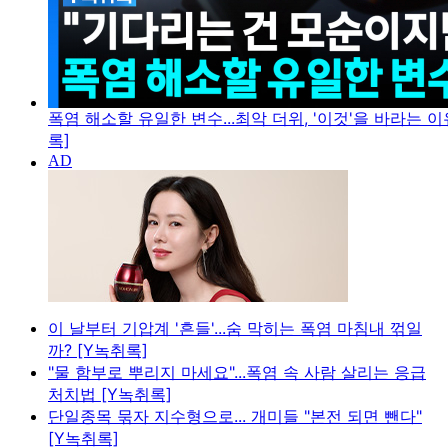
폭염 해소할 유일한 변수...최악 더위, '이것'을 바라는 이
록]
이 날부터 기압계 '흔들'...숨 막히는 폭염 마침내 꺾일
까? [Y녹취록]
"물 함부로 뿌리지 마세요"...폭염 속 사람 살리는 응급
처치법 [Y녹취록]
단일종목 묶자 지수형으로... 개미들 "본전 되면 뺀다"
[Y녹취록]