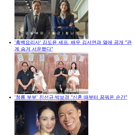
'흑백요리사' 김도윤 셰프, 배우 김서연과 열애 공개 "관
계 숨겨 서운했다"
'청룡 부부' 진선규·박보경 "신혼 때부터 꿈꿔온 순간"