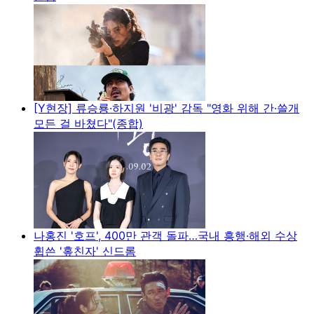
[Y현장] 류승룡·하지원 '비광' 감독 "영화 위해 간·쓸개
모든 걸 바쳤다"(종합)
나홍진 '호프', 400만 관객 돌파…국내 흥행·해외 수상
휩쓴 '홒친자' 신드롬