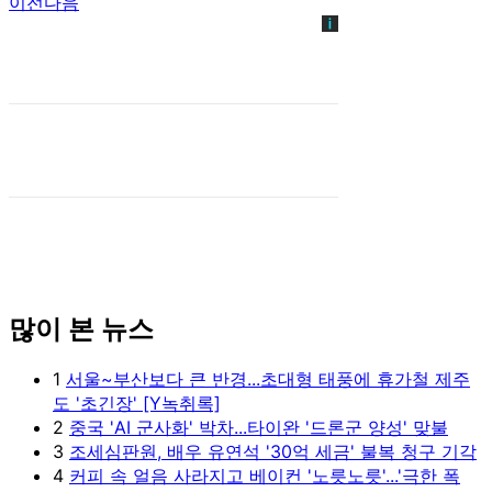
이전
다음
많이 본 뉴스
1
서울~부산보다 큰 반경...초대형 태풍에 휴가철 제주
도 '초긴장' [Y녹취록]
2
중국 'AI 군사화' 박차...타이완 '드론군 양성' 맞불
3
조세심판원, 배우 유연석 '30억 세금' 불복 청구 기각
4
커피 속 얼음 사라지고 베이컨 '노릇노릇'...'극한 폭