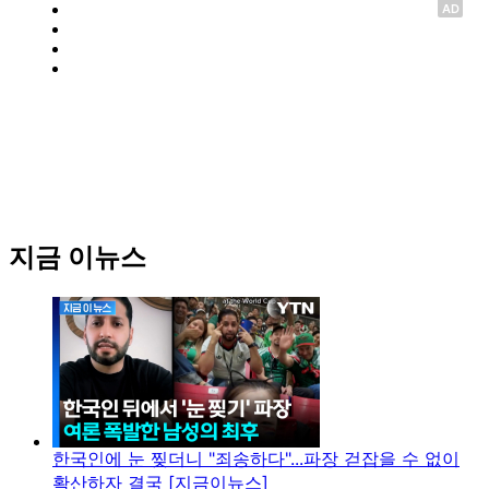
AD
지금 이뉴스
한국인에 눈 찢더니 "죄송하다"...파장 걷잡을 수 없이
확산하자 결국 [지금이뉴스]