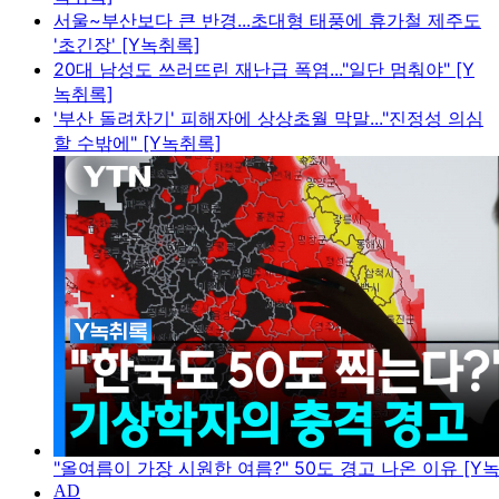
서울~부산보다 큰 반경...초대형 태풍에 휴가철 제주도
'초긴장' [Y녹취록]
20대 남성도 쓰러뜨린 재난급 폭염..."일단 멈춰야" [Y
녹취록]
'부산 돌려차기' 피해자에 상상초월 막말..."진정성 의심
할 수밖에" [Y녹취록]
"올여름이 가장 시원한 여름?" 50도 경고 나온 이유 [Y