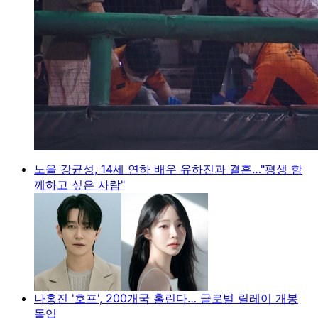
노을 강균성, 14세 연하 배우 유하진과 결혼…"평생 함
께하고 싶은 사람"
나홍진 '호프', 200개국 홀린다… 글로벌 릴레이 개봉
돌입