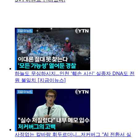
하늘도 무심하시지...인천 '훼손 시신' 실종자 DNA도 전
원 불일치 [지금이뉴스]
사정없는 칼바람 휘두르더니...저커버그 "AI 전환서 실