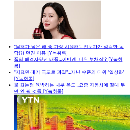
"올해가 남은 해 중 가장 시원해"...전문가가 섬뜩한 농
담(?) 던진 이유 [Y녹취록]
폭염 해결사였던 태풍...이번엔 '더위 부채질'? [Y녹취
록]
"지표면·대기 극도로 과열"...재난 수준의 더위 '일상화'
[Y녹취록]
물 끓는점 육박하는 내부 온도...요즘 자동차에 절대 두
면 안 될 것들 [Y녹취록]