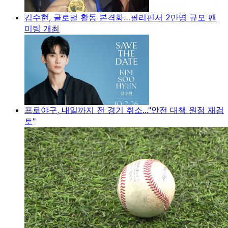
김수현, 글로벌 활동 본격화…필리핀서 2만명 규모 팬
미팅 개최
프로야구, 내일까지 전 경기 취소..."안전 대책 원점 재검
토"