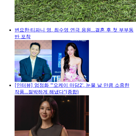
변요한·티파니 영, 최수영 연극 응원…결혼 후 첫 부부동
반 포착
[인터뷰] 엄정화 "'오케이 마담2', 눈물 날 만큼 소중한
작품…절박하게 해냈다"(종합)