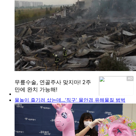
물놀이 즐기려 샀는데…'직구' 물안경 유해물질 범벅