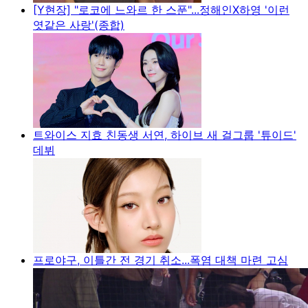
[Y현장] "로코에 느와르 한 스푼"...정해인X하영 '이런
엿같은 사랑'(종합)
트와이스 지효 친동생 서연, 하이브 새 걸그룹 '튜이드'
데뷔
프로야구, 이틀간 전 경기 취소...폭염 대책 마련 고심