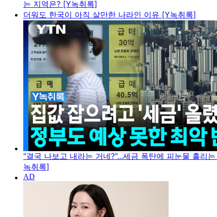
는 지역은? [Y녹취록]
더워도 한국이 아직 살만한 나라인 이유 [Y녹취록]
"결국 나보고 내라는 거네?"...세금 폭탄에 피눈물 흘리는
녹취록]