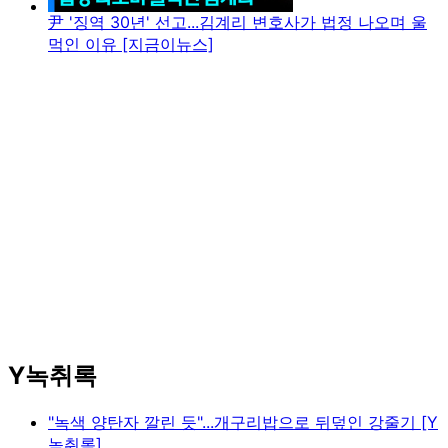
尹 '징역 30년' 선고...김계리 변호사가 법정 나오며 울
먹인 이유 [지금이뉴스]
Y녹취록
"녹색 양탄자 깔린 듯"...개구리밥으로 뒤덮인 강줄기 [Y
녹취록]