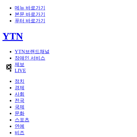
메뉴 바로가기
본문 바로가기
푸터 바로가기
YTN
YTN브랜드채널
장애인 서비스
제보
LIVE
정치
경제
사회
전국
국제
문화
스포츠
연예
비즈