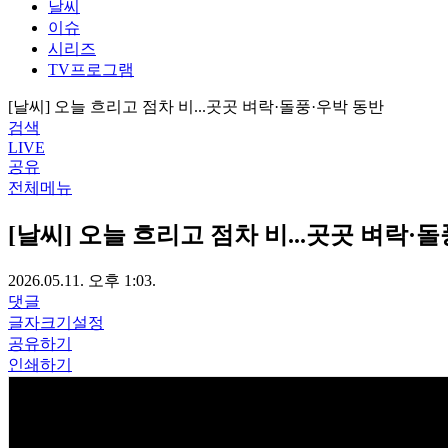
날씨
이슈
시리즈
TV프로그램
[날씨] 오늘 흐리고 점차 비...곳곳 벼락·돌풍·우박 동반
검색
LIVE
공유
전체메뉴
[날씨] 오늘 흐리고 점차 비...곳곳 벼락·
2026.05.11. 오후 1:03.
댓글
글자크기설정
공유하기
인쇄하기