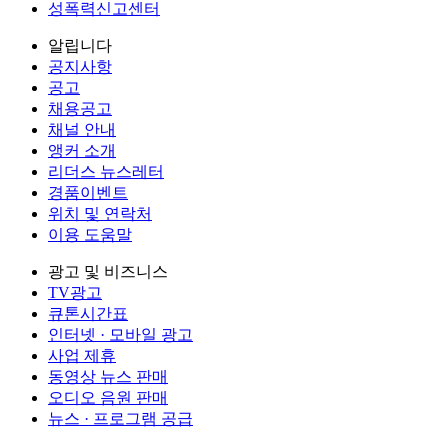
성폭력신고센터
알립니다
공지사항
공고
채용공고
채널 안내
앵커 소개
리더스 뉴스레터
경품이벤트
위치 및 연락처
이용 도움말
광고 및 비즈니스
TV광고
큐톤시간표
인터넷 · 모바일 광고
사업 제휴
동영상 뉴스 판매
오디오 음원 판매
뉴스 · 프로그램 공급