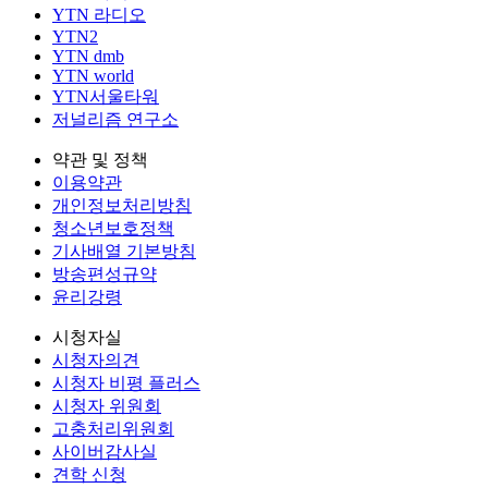
YTN 라디오
YTN2
YTN dmb
YTN world
YTN서울타워
저널리즘 연구소
약관 및 정책
이용약관
개인정보처리방침
청소년보호정책
기사배열 기본방침
방송편성규약
윤리강령
시청자실
시청자의견
시청자 비평 플러스
시청자 위원회
고충처리위원회
사이버감사실
견학 신청