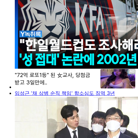
임성근 '채 상병 순직 책임' 항소심도 징역 3년