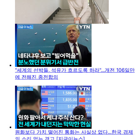
"세계의 선박들, 석유가 흐르도록 하라"...개전 106일만
에 전해진 종전합의
원화보다 가치 떨어진 통화는 사실상 없다...한국 경제
의 소리 없는 경고 [지금이뉴스]