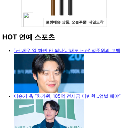
HOT 연예 스포츠
“난 배우 일 하면 안 되나”…‘태도 논란’ 정준원의 고백
이승기 측 “차가원, 105억 전세금 미반환…엄벌 해야”