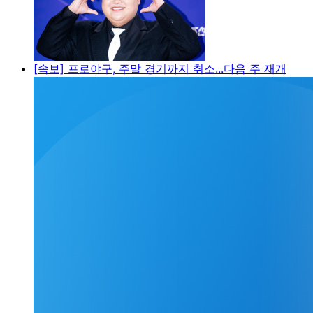
[속보] 프로야구, 주말 경기까지 취소...다음 주 재개