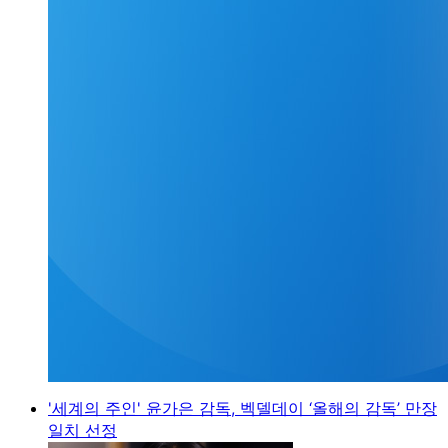
'세계의 주인' 윤가은 감독, 벡델데이 ‘올해의 감독’ 만장
일치 선정