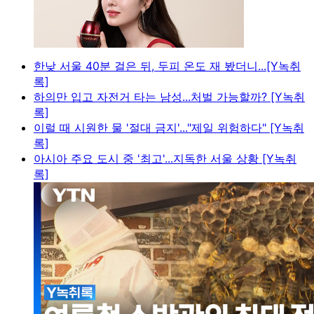
한낮 서울 40분 걸은 뒤, 두피 온도 재 봤더니...[Y녹취
록]
하의만 입고 자전거 타는 남성...처벌 가능할까? [Y녹취
록]
이럴 때 시원한 물 '절대 금지'..."제일 위험하다" [Y녹취
록]
아시아 주요 도시 중 '최고'...지독한 서울 상황 [Y녹취
록]