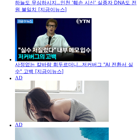
하늘도 무심하시지...인천 '훼손 시신' 실종자 DNA도 전
원 불일치 [지금이뉴스]
사정없는 칼바람 휘두르더니...저커버그 "AI 전환서 실
수" 고백 [지금이뉴스]