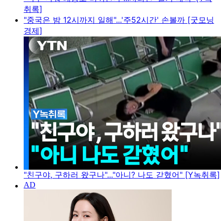
취록]
"중국은 밤 12시까지 일해"...'주52시간' 손볼까 [굿모닝
경제]
"친구야, 구하러 왔구나"..."아니? 나도 갇혔어" [Y녹취록]