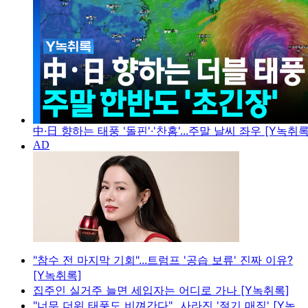
中·日 향하는 태풍 '돌핀'·'찬홈'...주말 날씨 좌우 [Y녹취록
"참수 전 마지막 기회"...트럼프 '공습 보류' 진짜 이유?
[Y녹취록]
집주인 실거주 늘면 세입자는 어디로 가나 [Y녹취록]
"너무 더워 태풍도 비껴간다"...사라진 '절기 매직' [Y녹