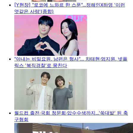
[Y현장] "로코에 느와르 한 스푼"...정해인X하영 '이런
엿같은 사랑'(종합)
"아내는 비밀요원, 남편은 형사"… 차태현·엄지원, 넷플
릭스 '복직경찰'로 뭉친다
월드컵 졸전·국회 청문회·압수수색까지...'쑥대밭' 된 축
구협회