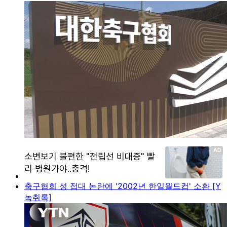
축구협회 성 접대 논란에 '2002년 한일월드컵' 소환 [Y
녹취록]