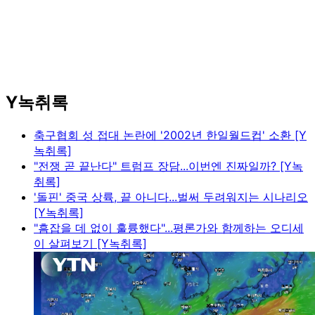
Y녹취록
축구협회 성 접대 논란에 '2002년 한일월드컵' 소환 [Y
녹취록]
"전쟁 곧 끝난다" 트럼프 장담...이번엔 진짜일까? [Y녹
취록]
'돌핀' 중국 상륙, 끝 아니다...벌써 두려워지는 시나리오
[Y녹취록]
"흠잡을 데 없이 훌륭했다"...평론가와 함께하는 오디세
이 살펴보기 [Y녹취록]