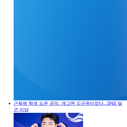
근육병 학생 도운 공익, 개그맨 김규원이었다…SNS 달
군 미담