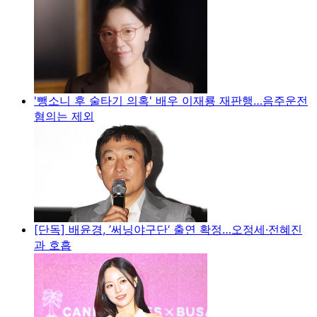
'뺑소니 후 술타기 의혹' 배우 이재룡 재판행…음주운전
혐의는 제외
[단독] 배윤경, ’써닝야구단‘ 출연 확정…오정세·전혜진
과 호흡