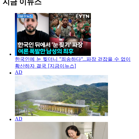
지금 이뉴스
한국인에 눈 찢더니 "죄송하다"...파장 걷잡을 수 없이
확산하자 결국 [지금이뉴스]