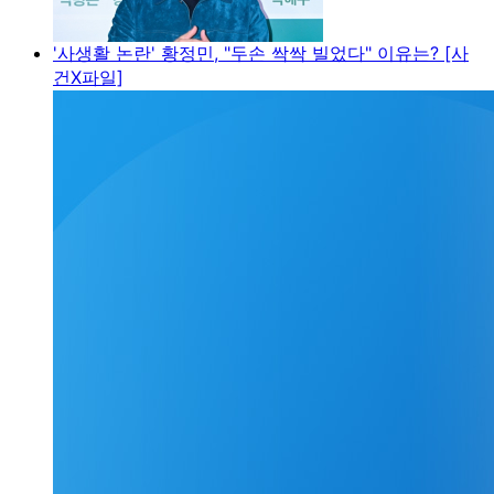
'사생활 논란' 황정민, "두손 싹싹 빌었다" 이유는? [사
건X파일]