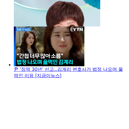
尹 '징역 30년' 선고...김계리 변호사가 법정 나오며 울
먹인 이유 [지금이뉴스]