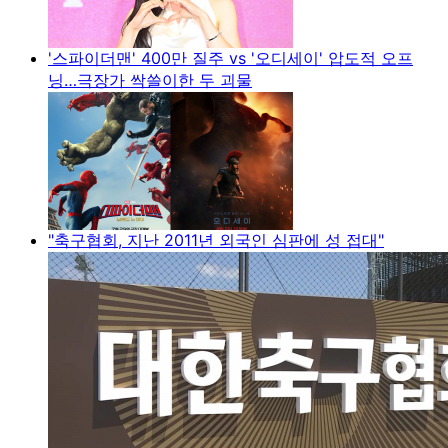
'스파이더맨' 400만 질주 vs '오디세이' 압도적 오프
닝…극장가 싹쓸이한 두 괴물
"축구협회, 지난 2011년 외국인 심판에 성 접대"