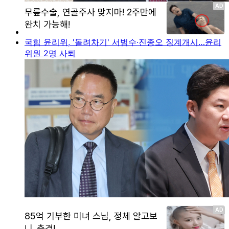
국힘 윤리위, '돌려차기' 서범수·진종오 징계개시…윤리
위원 2명 사퇴