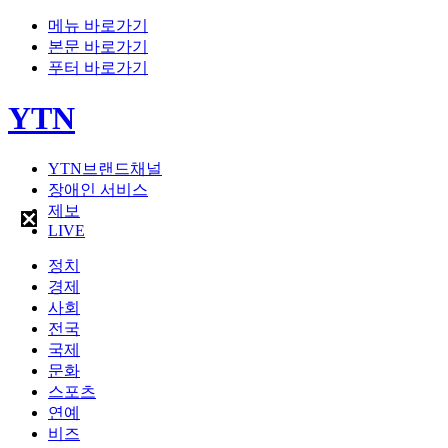
메뉴 바로가기
본문 바로가기
푸터 바로가기
YTN
YTN브랜드채널
장애인 서비스
제보
LIVE
정치
경제
사회
전국
국제
문화
스포츠
연예
비즈