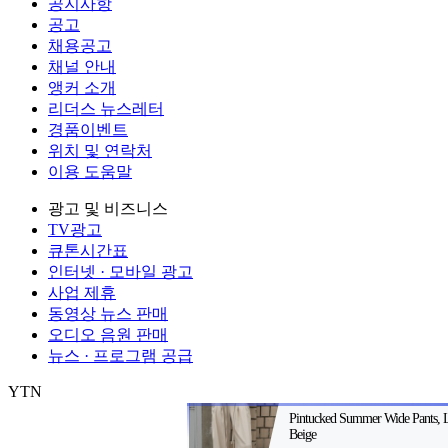
공지사항
공고
채용공고
채널 안내
앵커 소개
리더스 뉴스레터
경품이벤트
위치 및 연락처
이용 도움말
광고 및 비즈니스
TV광고
큐톤시간표
인터넷 · 모바일 광고
사업 제휴
동영상 뉴스 판매
오디오 음원 판매
뉴스 · 프로그램 공급
YTN
㈜와이티엔
서울특별시 마포구 상암산로 76 (상암동)
대표전화: 0
제호: YTN
서울특별시 마포구 상암산로 76 (상암동)
등록번호: 서울