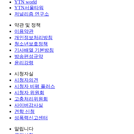
YTN world
YTN서울타워
저널리즘 연구소
약관 및 정책
이용약관
개인정보처리방침
청소년보호정책
기사배열 기본방침
방송편성규약
윤리강령
시청자실
시청자의견
시청자 비평 플러스
시청자 위원회
고충처리위원회
사이버감사실
견학 신청
성폭력신고센터
알립니다