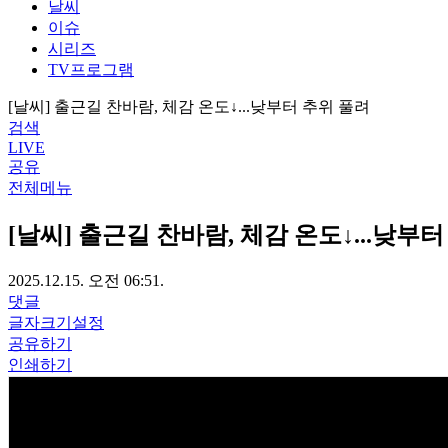
날씨
이슈
시리즈
TV프로그램
[날씨] 출근길 찬바람, 체감 온도↓...낮부터 추위 풀려
검색
LIVE
공유
전체메뉴
[날씨] 출근길 찬바람, 체감 온도↓...낮부
2025.12.15. 오전 06:51.
댓글
글자크기설정
공유하기
인쇄하기