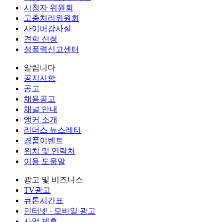
시청자 위원회
고충처리위원회
사이버감사실
견학 신청
성폭력신고센터
알립니다
공지사항
공고
채용공고
채널 안내
앵커 소개
리더스 뉴스레터
경품이벤트
위치 및 연락처
이용 도움말
광고 및 비즈니스
TV광고
큐톤시간표
인터넷 · 모바일 광고
사업 제휴