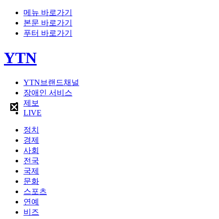
메뉴 바로가기
본문 바로가기
푸터 바로가기
YTN
YTN브랜드채널
장애인 서비스
제보
LIVE
정치
경제
사회
전국
국제
문화
스포츠
연예
비즈