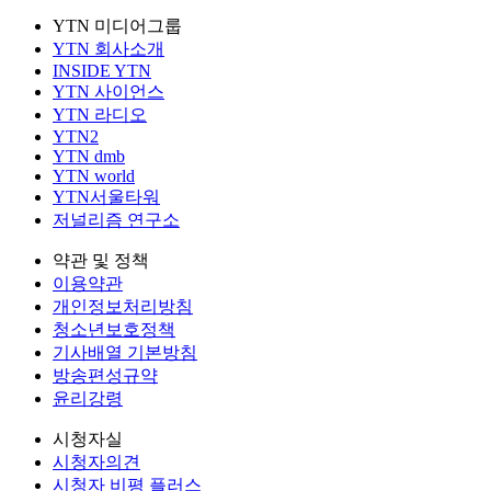
YTN 미디어그룹
YTN 회사소개
INSIDE YTN
YTN 사이언스
YTN 라디오
YTN2
YTN dmb
YTN world
YTN서울타워
저널리즘 연구소
약관 및 정책
이용약관
개인정보처리방침
청소년보호정책
기사배열 기본방침
방송편성규약
윤리강령
시청자실
시청자의견
시청자 비평 플러스