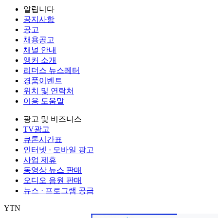
알립니다
공지사항
공고
채용공고
채널 안내
앵커 소개
리더스 뉴스레터
경품이벤트
위치 및 연락처
이용 도움말
광고 및 비즈니스
TV광고
큐톤시간표
인터넷 · 모바일 광고
사업 제휴
동영상 뉴스 판매
오디오 음원 판매
뉴스 · 프로그램 공급
YTN
㈜와이티엔
서울특별시 마포구 상암산로 76 (상암동)
대표전화: 0