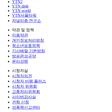
YTN2
YTN dmb
YTN world
YTN서울타워
저널리즘 연구소
약관 및 정책
이용약관
개인정보처리방침
청소년보호정책
기사배열 기본방침
방송편성규약
윤리강령
시청자실
시청자의견
시청자 비평 플러스
시청자 위원회
고충처리위원회
사이버감사실
견학 신청
성폭력신고센터