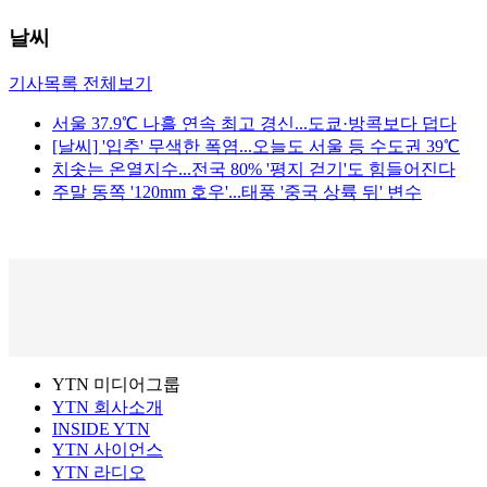
날씨
기사목록 전체보기
서울 37.9℃ 나흘 연속 최고 경신...도쿄·방콕보다 덥다
[날씨] '입추' 무색한 폭염...오늘도 서울 등 수도권 39℃
치솟는 온열지수...전국 80% '평지 걷기'도 힘들어진다
주말 동쪽 '120mm 호우'...태풍 '중국 상륙 뒤' 변수
YTN 미디어그룹
YTN 회사소개
INSIDE YTN
YTN 사이언스
YTN 라디오