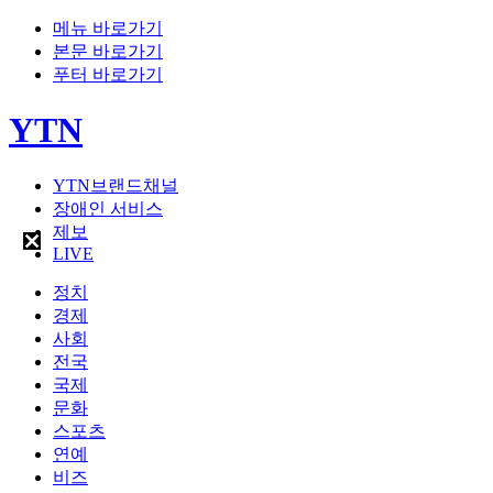
메뉴 바로가기
본문 바로가기
푸터 바로가기
YTN
YTN브랜드채널
장애인 서비스
제보
LIVE
정치
경제
사회
전국
국제
문화
스포츠
연예
비즈