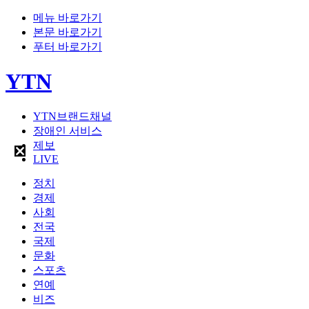
메뉴 바로가기
본문 바로가기
푸터 바로가기
YTN
YTN브랜드채널
장애인 서비스
제보
LIVE
정치
경제
사회
전국
국제
문화
스포츠
연예
비즈