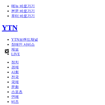
메뉴 바로가기
본문 바로가기
푸터 바로가기
YTN
YTN브랜드채널
장애인 서비스
제보
LIVE
정치
경제
사회
전국
국제
문화
스포츠
연예
비즈