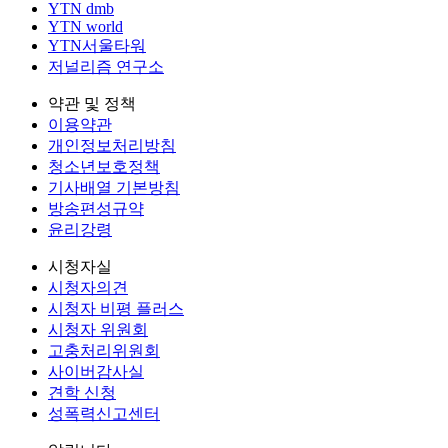
YTN dmb
YTN world
YTN서울타워
저널리즘 연구소
약관 및 정책
이용약관
개인정보처리방침
청소년보호정책
기사배열 기본방침
방송편성규약
윤리강령
시청자실
시청자의견
시청자 비평 플러스
시청자 위원회
고충처리위원회
사이버감사실
견학 신청
성폭력신고센터