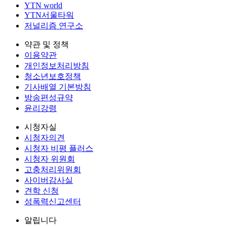
YTN world
YTN서울타워
저널리즘 연구소
약관 및 정책
이용약관
개인정보처리방침
청소년보호정책
기사배열 기본방침
방송편성규약
윤리강령
시청자실
시청자의견
시청자 비평 플러스
시청자 위원회
고충처리위원회
사이버감사실
견학 신청
성폭력신고센터
알립니다