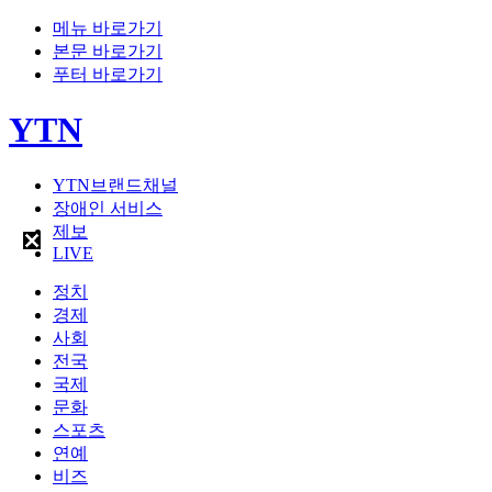
메뉴 바로가기
본문 바로가기
푸터 바로가기
YTN
YTN브랜드채널
장애인 서비스
제보
LIVE
정치
경제
사회
전국
국제
문화
스포츠
연예
비즈