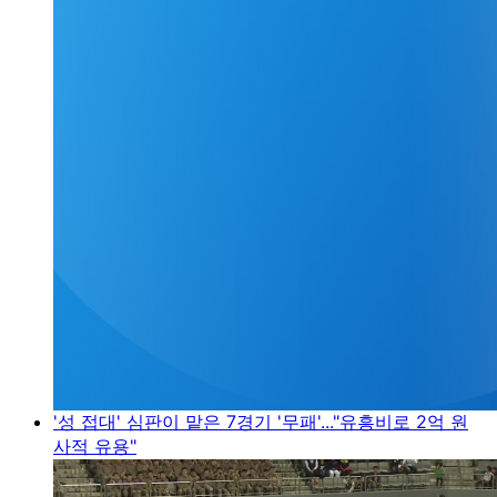
'성 접대' 심판이 맡은 7경기 '무패'..."유흥비로 2억 원
사적 유용"