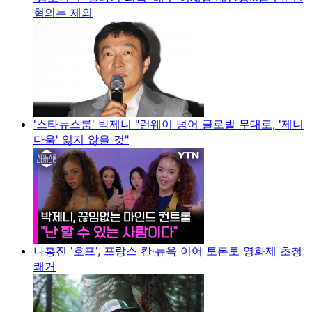
혐의는 제외
'스타뉴스룸' 박제니 "런웨이 넘어 글로벌 무대로, '제니
다움' 잃지 않을 것"
나홍진 '호프', 프랑스 칸·뉴욕 이어 토론토 영화제 초청
쾌거