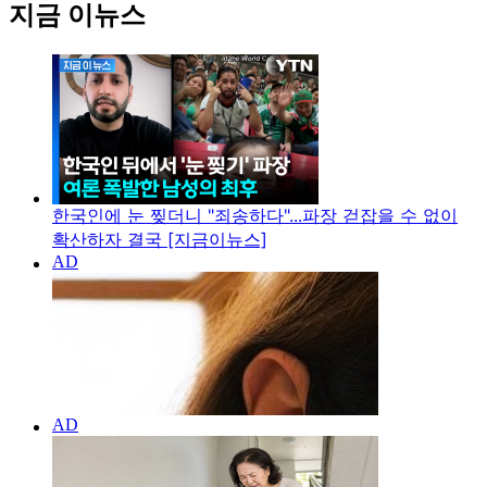
지금 이뉴스
한국인에 눈 찢더니 "죄송하다"...파장 걷잡을 수 없이
확산하자 결국 [지금이뉴스]