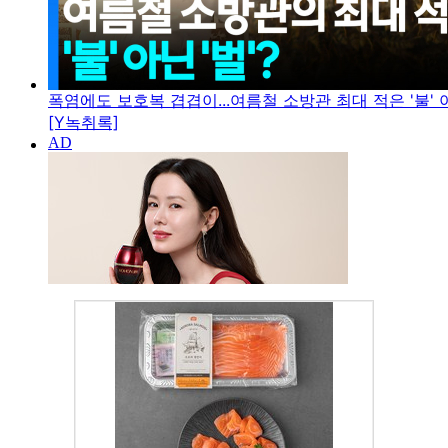
폭염에도 보호복 겹겹이...여름철 소방관 최대 적은 '불' 아
[Y녹취록]