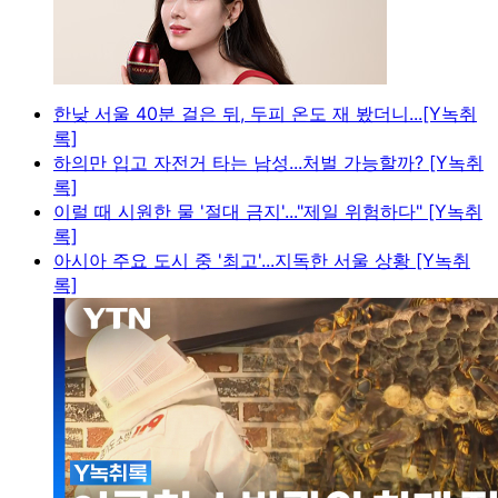
한낮 서울 40분 걸은 뒤, 두피 온도 재 봤더니...[Y녹취
록]
하의만 입고 자전거 타는 남성...처벌 가능할까? [Y녹취
록]
이럴 때 시원한 물 '절대 금지'..."제일 위험하다" [Y녹취
록]
아시아 주요 도시 중 '최고'...지독한 서울 상황 [Y녹취
록]