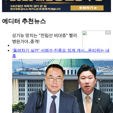
에디터 추천뉴스
'돌려차기 실언' 서범수·진종오 징계 개시…윤리위는 내
홍