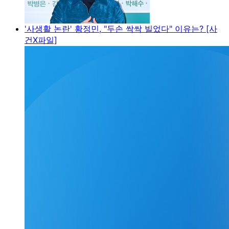
'사생활 논란' 황정민, "두손 싹싹 빌었다" 이유는? [사
건X파일]