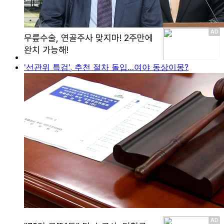
'선관위 특검', 추천 절차 돌입…여야 동상이몽?