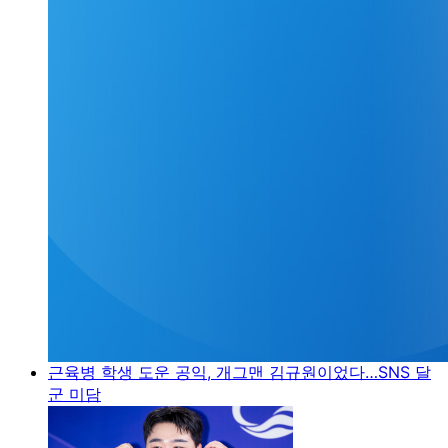
근육병 학생 도운 공익, 개그맨 김규원이었다…SNS 달
군 미담