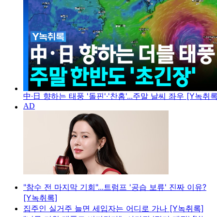
中·日 향하는 태풍 '돌핀'·'찬홈'...주말 날씨 좌우 [Y녹취록
"참수 전 마지막 기회"...트럼프 '공습 보류' 진짜 이유?
[Y녹취록]
집주인 실거주 늘면 세입자는 어디로 가나 [Y녹취록]