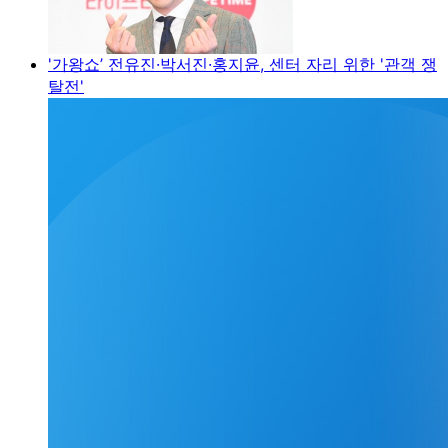
'가왕쇼’ 전유진·박서진·홍지윤, 센터 자리 위한 '관객 쟁
탈전'