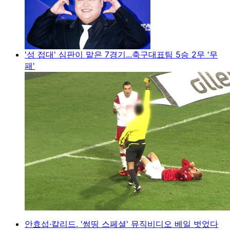
'성 접대' 심판이 맡은 7경기...축구대표팀 5승 2무 '무
패'
안효섭·칼리드, '썸띵 스페셜' 뮤직비디오 베일 벗었다