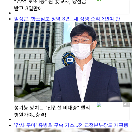
임성근, 항소심도 징역 3년…채 상병 순직 3년여 만
'감사 무마' 유병호 구속 기소…전 교정본부장도 재판행