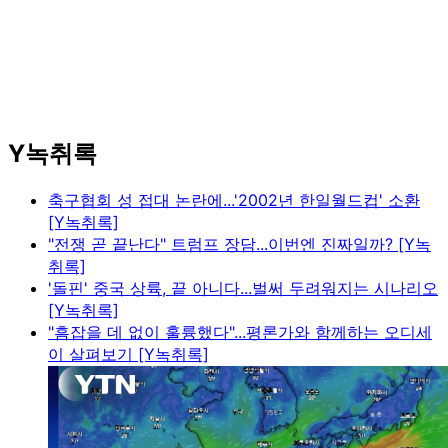
Y녹취록
축구협회 성 접대 논란에...'2002년 한일월드컵' 소환
[Y녹취록]
"전쟁 곧 끝난다" 트럼프 장담...이번엔 진짜일까? [Y녹
취록]
'돌핀' 중국 상륙, 끝 아니다...벌써 두려워지는 시나리오
[Y녹취록]
"흠잡을 데 없이 훌륭했다"...평론가와 함께하는 오디세
이 살펴보기 [Y녹취록]