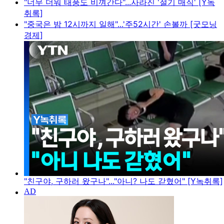
"너무 더워 태풍도 비껴간다"...사라진 '절기 매직' [Y녹
취록]
"중국은 밤 12시까지 일해"...'주52시간' 손볼까 [굿모닝
경제]
"친구야, 구하러 왔구나"..."아니? 나도 갇혔어" [Y녹취록]