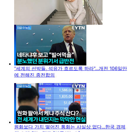
"세계의 선박들, 석유가 흐르도록 하라"...개전 106일만
에 전해진 종전합의
원화보다 가치 떨어진 통화는 사실상 없다...한국 경제