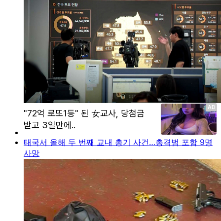
태국서 올해 두 번째 교내 총기 사건…총격범 포함 9명
사망