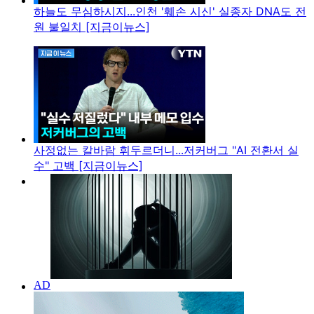
하늘도 무심하시지...인천 '훼손 시신' 실종자 DNA도 전
원 불일치 [지금이뉴스]
사정없는 칼바람 휘두르더니...저커버그 "AI 전환서 실
수" 고백 [지금이뉴스]