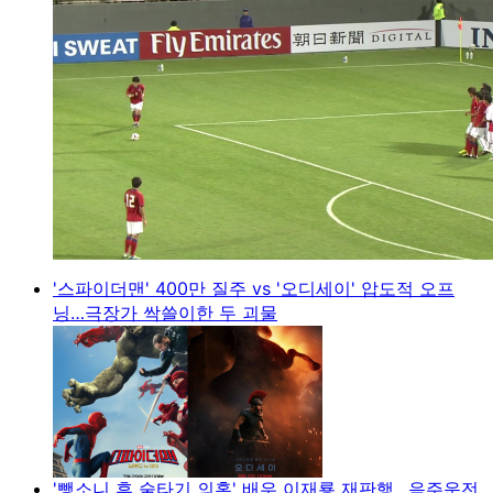
'스파이더맨' 400만 질주 vs '오디세이' 압도적 오프
닝…극장가 싹쓸이한 두 괴물
'뺑소니 후 술타기 의혹' 배우 이재룡 재판행…음주운전