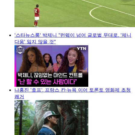
'스타뉴스룸' 박제니 "런웨이 넘어 글로벌 무대로, '제니
다움' 잃지 않을 것"
나홍진 '호프', 프랑스 칸·뉴욕 이어 토론토 영화제 초청
쾌거