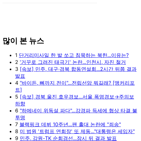
많이 본 뉴스
1
단거리미사일 한 발 쏘고 침묵하는 북한...이유는?
2
'거꾸로 그려진 태극기' 논란...인천시, 자진 철거
3
[속보] 민주, 대구·경북 합동연설회...2시간 뒤쯤 결과
발표
4
"바이든, 뼈까지 전이"...전립선암 뭐길래? [앵커리포
트]
5
[속보] 경북 울진 호우경보...서울 폭염경보→주의보
하향
6
"하메네이 위독설 파다"...강경파 득세에 협상 타결 불
투명
7
블랙핑크 데뷔 10주년...팬 홀대 논란에 "죄송"
8
미 법원 '트럼프 연회장' 또 제동..."대통령은 세입자"
9
민주, 강원-TK 순회경선...잠시 뒤 결과 발표