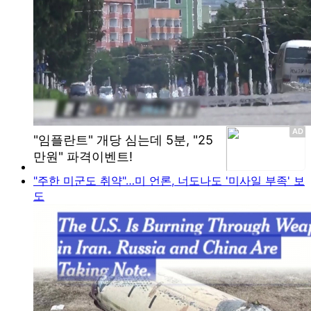
"주한 미군도 취약"…미 언론, 너도나도 '미사일 부족' 보
도