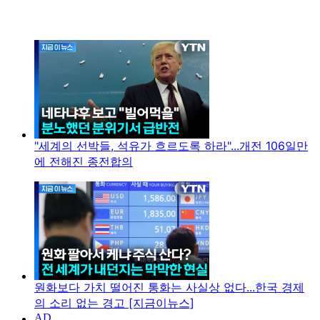
"세계의 선박들, 석유가 흐르도록 하라"...개전 106일만
에 전해진 종전합의
원화보다 가치 떨어진 통화는 사실상 없다...한국 경제
의 소리 없는 경고 [지금이뉴스]