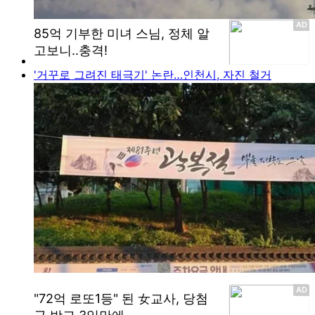
'거꾸로 그려진 태극기' 논란…인천시, 자진 철거