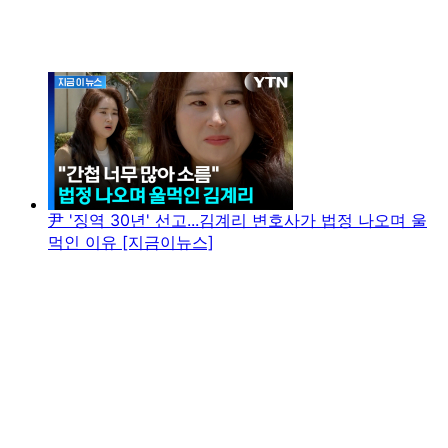
尹 '징역 30년' 선고...김계리 변호사가 법정 나오며 울
먹인 이유 [지금이뉴스]