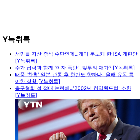
Y녹취록
서민들 자산 증식 수단인데...개미 분노케 한 ISA 개편안
[Y녹취록]
주가 급락과 함께 '이자 폭탄'...빚투의 대가? [Y녹취록]
태풍 '찬홈' 일본 관통 후 한반도 향하나...올해 유독 특
이한 상황 [Y녹취록]
축구협회 성 접대 논란에...'2002년 한일월드컵' 소환
[Y녹취록]