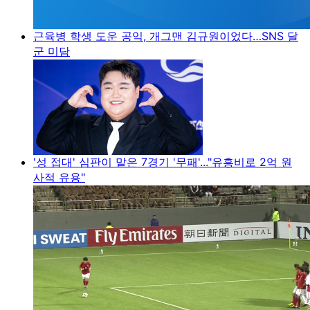
근육병 학생 도운 공익, 개그맨 김규원이었다…SNS 달
군 미담
'성 접대' 심판이 맡은 7경기 '무패'..."유흥비로 2억 원
사적 유용"