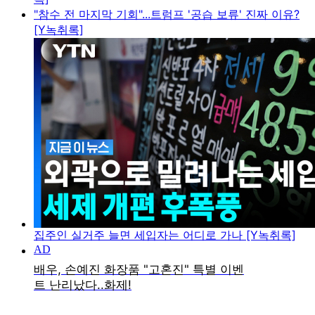
"참수 전 마지막 기회"...트럼프 '공습 보류' 진짜 이유?
[Y녹취록]
집주인 실거주 늘면 세입자는 어디로 가나 [Y녹취록]