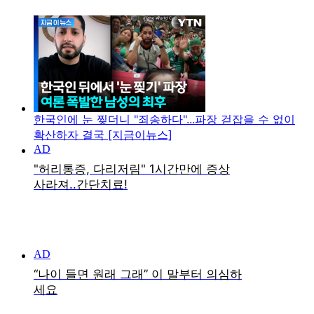
한국인에 눈 찢더니 "죄송하다"...파장 걷잡을 수 없이
확산하자 결국 [지금이뉴스]