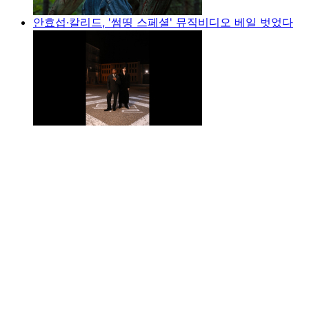
안효섭·칼리드, '썸띵 스페셜' 뮤직비디오 베일 벗었다