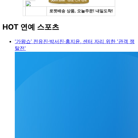
HOT 연예 스포츠
'가왕쇼’ 전유진·박서진·홍지윤, 센터 자리 위한 '관객 쟁
탈전'