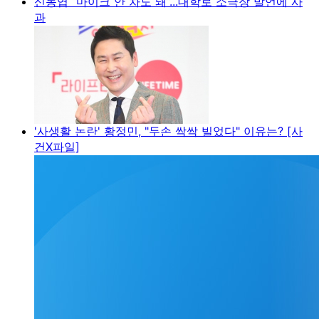
신동엽 “마이크 안 차도 돼”...대학로 소극장 발언에 사
과
'사생활 논란' 황정민, "두손 싹싹 빌었다" 이유는? [사
건X파일]