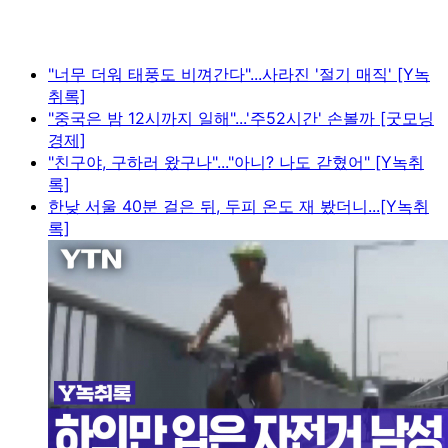
"너무 더워 태풍도 비껴간다"...사라진 '절기 매직' [Y녹
취록]
"중국은 밤 12시까지 일해"...'주52시간' 손볼까 [굿모닝
경제]
"친구야, 구하러 왔구나"..."아니? 나도 갇혔어" [Y녹취
록]
한낮 서울 40분 걸은 뒤, 두피 온도 재 봤더니...[Y녹취
록]