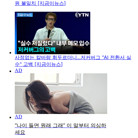
원 불일치 [지금이뉴스]
사정없는 칼바람 휘두르더니...저커버그 "AI 전환서 실
수" 고백 [지금이뉴스]