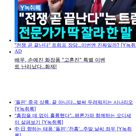
"전쟁 곧 끝난다" 트럼프 장담...이번엔 진짜일까? [Y녹취
'돌핀' 중국 상륙, 끝 아니다...벌써 두려워지는 시나리오
[Y녹취록]
"흠잡을 데 없이 훌륭했다"...평론가와 함께하는 오디세
이 살펴보기 [Y녹취록]
中·日 향하는 태풍 '돌핀'·'찬홈'...주말 날씨 좌우 [Y녹취
록]