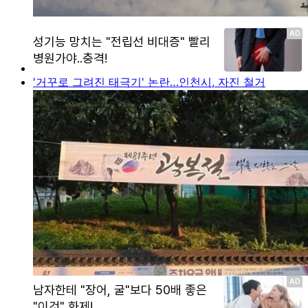
'거꾸로 그려진 태극기' 논란…인천시, 자진 철거