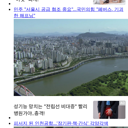
민주 "서울시 공급 협조 중요"…국민의힘 "폐버스, 기괴
한 해프닝"
피서지 된 인천공항…'장기판·책·간식' 각양각색