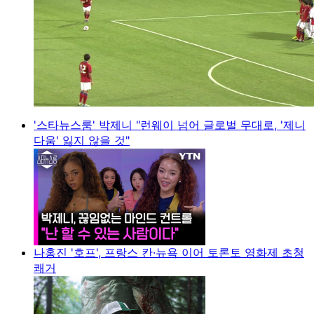
'스타뉴스룸' 박제니 "런웨이 넘어 글로벌 무대로, '제니
다움' 잃지 않을 것"
나홍진 '호프', 프랑스 칸·뉴욕 이어 토론토 영화제 초청
쾌거