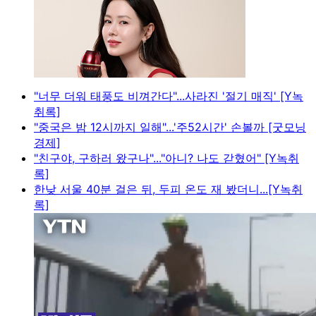
"너무 더워 태풍도 비껴간다"...사라진 '절기 매직' [Y녹
취록]
"중국은 밤 12시까지 일해"...'주52시간' 손볼까 [굿모닝
경제]
"친구야, 구하러 왔구나"..."아니? 나도 갇혔어" [Y녹취
록]
한낮 서울 40분 걸은 뒤, 두피 온도 재 봤더니...[Y녹취
록]