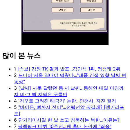
많이 본 뉴스
Unmute
1
[속보] 강원·TK 결과 발표...김민석 1위, 정청래 2위
2
드디어 서울 열대야 멈췄다..."태풍 간접 영향 날씨 변
동성"
3
[날씨] 사뭇 달랐던 동·서 날씨…동해안 내일 아침까
지 비·그 밖 지역은 구름만
4
'거꾸로 그려진 태극기' 논란...인천시, 자진 철거
5
"바이든, 뼈까지 전이"...전립선암 뭐길래? [앵커리포
트]
6
단거리미사일 한 발 쏘고 침묵하는 북한...이유는?
7
블랙핑크 데뷔 10주년...팬 홀대 논란에 "죄송"