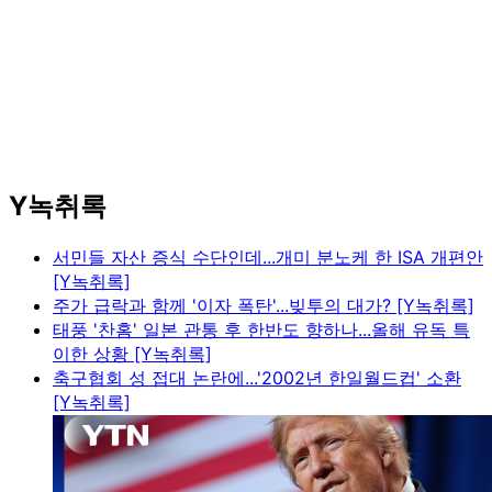
Y녹취록
서민들 자산 증식 수단인데...개미 분노케 한 ISA 개편안
[Y녹취록]
주가 급락과 함께 '이자 폭탄'...빚투의 대가? [Y녹취록]
태풍 '찬홈' 일본 관통 후 한반도 향하나...올해 유독 특
이한 상황 [Y녹취록]
축구협회 성 접대 논란에...'2002년 한일월드컵' 소환
[Y녹취록]