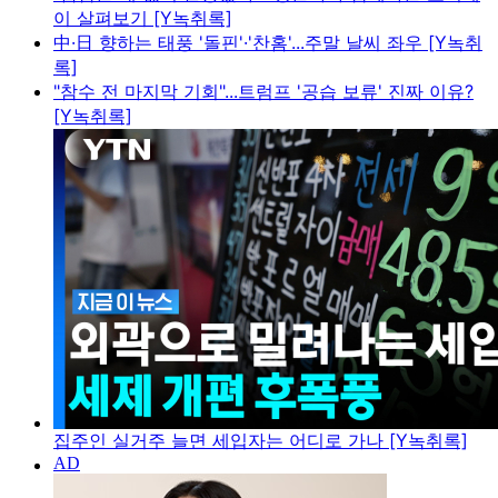
이 살펴보기 [Y녹취록]
中·日 향하는 태풍 '돌핀'·'찬홈'...주말 날씨 좌우 [Y녹취
록]
"참수 전 마지막 기회"...트럼프 '공습 보류' 진짜 이유?
[Y녹취록]
집주인 실거주 늘면 세입자는 어디로 가나 [Y녹취록]