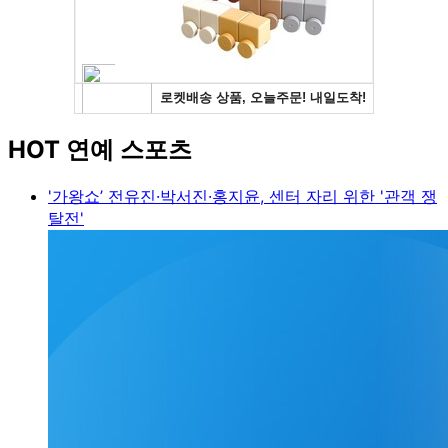
HOT 연예 스포츠
'가왕쇼’ 전유진·박서진·홍지윤, 센터 자리 위한 '관객 쟁
탈전'