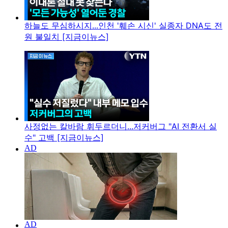
하늘도 무심하시지...인천 '훼손 시신' 실종자 DNA도 전
원 불일치 [지금이뉴스]
사정없는 칼바람 휘두르더니...저커버그 "AI 전환서 실
수" 고백 [지금이뉴스]