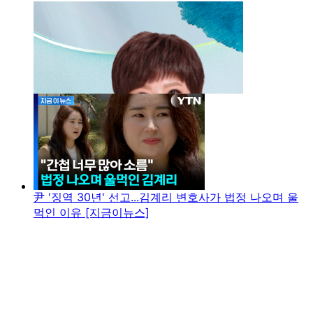
尹 '징역 30년' 선고...김계리 변호사가 법정 나오며 울
먹인 이유 [지금이뉴스]