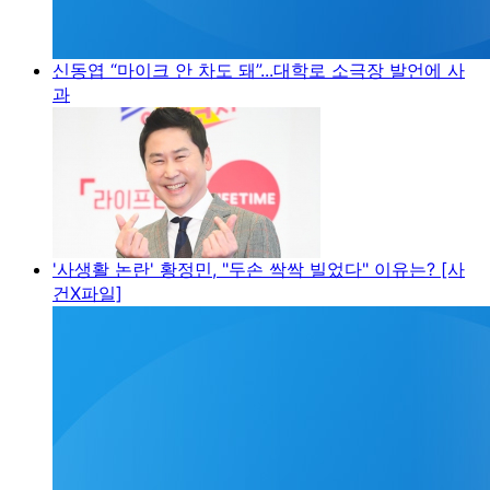
신동엽 “마이크 안 차도 돼”...대학로 소극장 발언에 사
과
'사생활 논란' 황정민, "두손 싹싹 빌었다" 이유는? [사
건X파일]