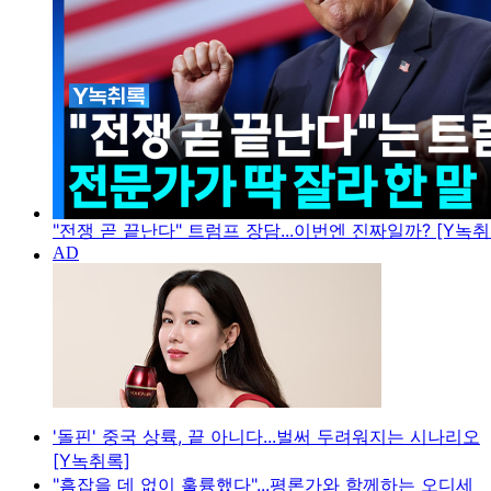
"전쟁 곧 끝난다" 트럼프 장담...이번엔 진짜일까? [Y녹취
'돌핀' 중국 상륙, 끝 아니다...벌써 두려워지는 시나리오
[Y녹취록]
"흠잡을 데 없이 훌륭했다"...평론가와 함께하는 오디세