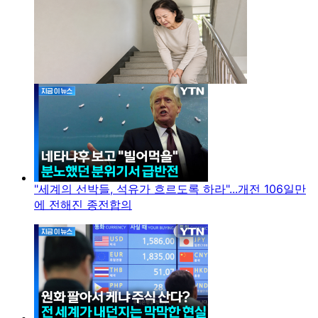
"세계의 선박들, 석유가 흐르도록 하라"...개전 106일만
에 전해진 종전합의