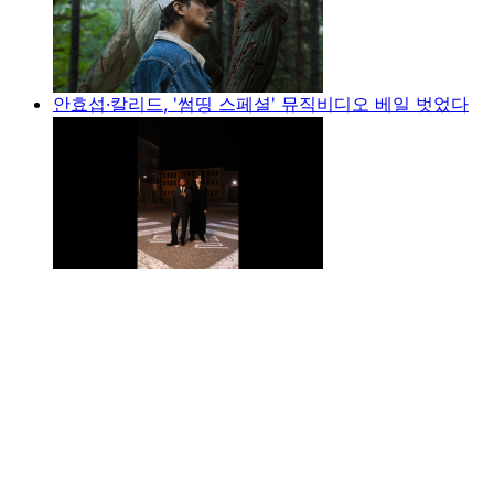
안효섭·칼리드, '썸띵 스페셜' 뮤직비디오 베일 벗었다