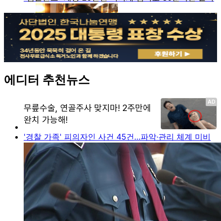
에디터 추천뉴스
'경찰 가족' 피의자인 사건 45건…파악·관리 체계 미비