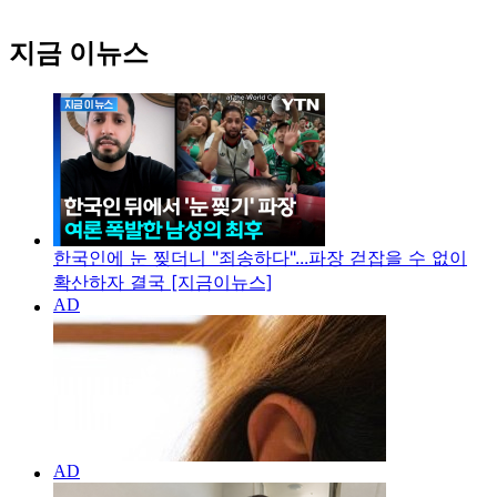
지금 이뉴스
한국인에 눈 찢더니 "죄송하다"...파장 걷잡을 수 없이
확산하자 결국 [지금이뉴스]