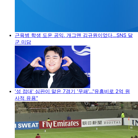
근육병 학생 도운 공익, 개그맨 김규원이었다…SNS 달
군 미담
'성 접대' 심판이 맡은 7경기 '무패'..."유흥비로 2억 원
사적 유용"