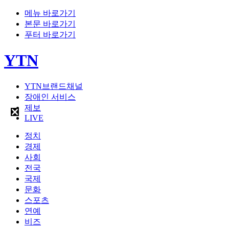
메뉴 바로가기
본문 바로가기
푸터 바로가기
YTN
YTN브랜드채널
장애인 서비스
제보
LIVE
정치
경제
사회
전국
국제
문화
스포츠
연예
비즈