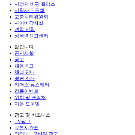
시청자 비평 플러스
시청자 위원회
고충처리위원회
사이버감사실
견학 신청
성폭력신고센터
알립니다
공지사항
공고
채용공고
채널 안내
앵커 소개
리더스 뉴스레터
경품이벤트
위치 및 연락처
이용 도움말
광고 및 비즈니스
TV광고
큐톤시간표
인터넷 · 모바일 광고