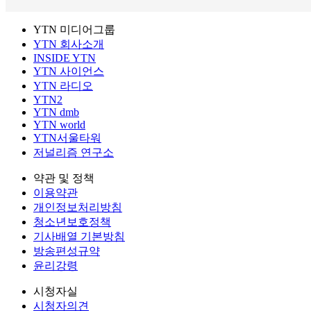
YTN 미디어그룹
YTN 회사소개
INSIDE YTN
YTN 사이언스
YTN 라디오
YTN2
YTN dmb
YTN world
YTN서울타워
저널리즘 연구소
약관 및 정책
이용약관
개인정보처리방침
청소년보호정책
기사배열 기본방침
방송편성규약
윤리강령
시청자실
시청자의견