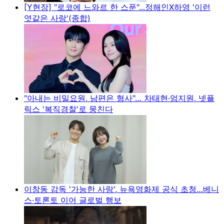
[Y현장] "로코에 느와르 한 스푼"...정해인X하영 '이런
엿같은 사랑'(종합)
"아내는 비밀요원, 남편은 형사"… 차태현·엄지원, 넷플
릭스 '복직경찰'로 뭉친다
이창동 감독 '가능한 사랑', 뉴욕영화제 공식 초청…베니
스·토론토 이어 글로벌 행보