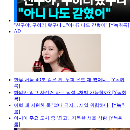
"친구야, 구하러 왔구나"..."아니? 나도 갇혔어" [Y녹취록]
한낮 서울 40분 걸은 뒤, 두피 온도 재 봤더니...[Y녹취
록]
하의만 입고 자전거 타는 남성...처벌 가능할까? [Y녹취
록]
이럴 때 시원한 물 '절대 금지'..."제일 위험하다" [Y녹취
록]
아시아 주요 도시 중 '최고'...지독한 서울 상황 [Y녹취
록]