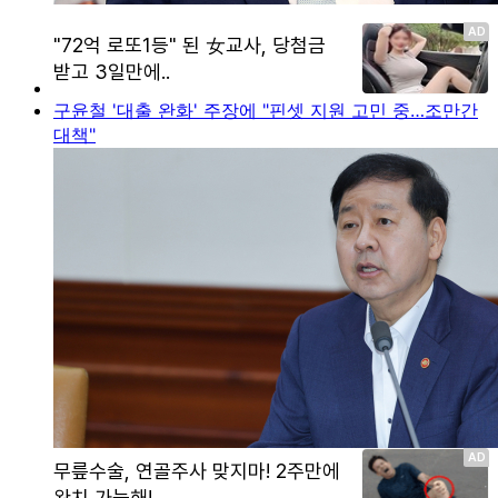
구윤철 '대출 완화' 주장에 "핀셋 지원 고민 중…조만간
대책"