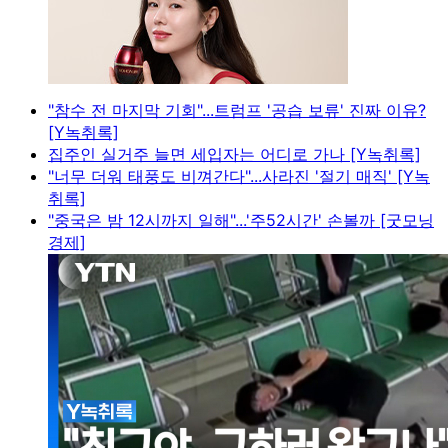
"참수 전 마지막 기회"...트럼프 '공습 보류' 진짜 이유?
[Y녹취록]
집주인 실거주 늘면 세입자는 어디로 가나 [Y녹취록]
"너무 더워 태풍도 비껴간다"...사라진 '절기 매직' [Y녹
취록]
"중국은 밤 12시까지 일해"...'주52시간' 손볼까 [굿모닝
경제]