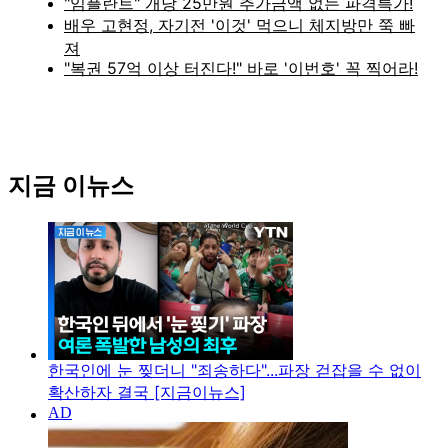
지금 이뉴스
한국인에 눈 찢더니 "죄송하다"...파장 걷잡을 수 없이
확산하자 결국 [지금이뉴스]