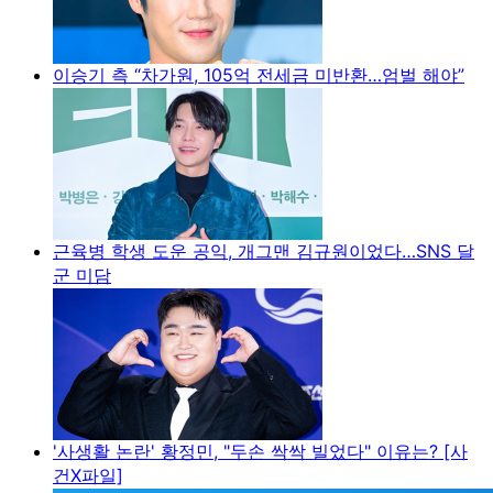
이승기 측 “차가원, 105억 전세금 미반환…엄벌 해야”
근육병 학생 도운 공익, 개그맨 김규원이었다…SNS 달
군 미담
'사생활 논란' 황정민, "두손 싹싹 빌었다" 이유는? [사
건X파일]