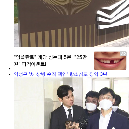
임성근 '채 상병 순직 책임' 항소심도 징역 3년