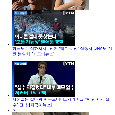
하늘도 무심하시지...인천 '훼손 시신' 실종자 DNA도 전
원 불일치 [지금이뉴스]
사정없는 칼바람 휘두르더니...저커버그 "AI 전환서 실
수" 고백 [지금이뉴스]