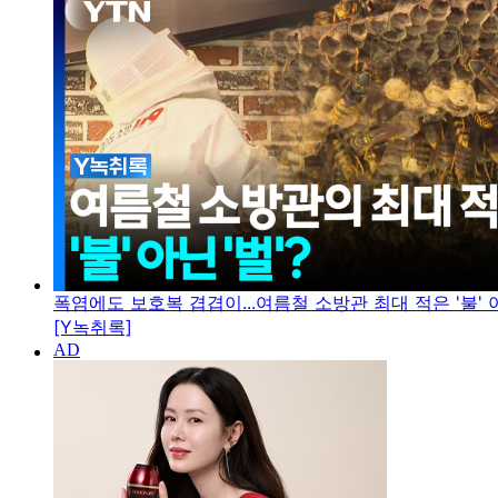
폭염에도 보호복 겹겹이...여름철 소방관 최대 적은 '불' 아
[Y녹취록]