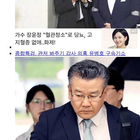
종합특검, 관저 봐주기 감사 의혹 유병호 구속기소