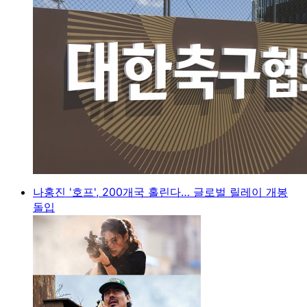
나홍진 '호프', 200개국 홀린다… 글로벌 릴레이 개봉
돌입