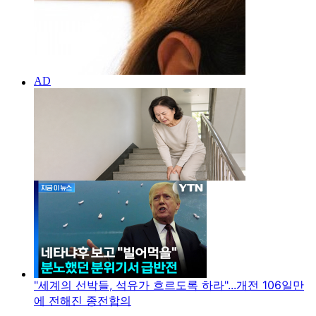
"세계의 선박들, 석유가 흐르도록 하라"...개전 106일만
에 전해진 종전합의