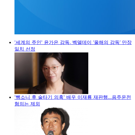
'세계의 주인' 윤가은 감독, 벡델데이 ‘올해의 감독’ 만장
일치 선정
'뺑소니 후 술타기 의혹' 배우 이재룡 재판행…음주운전
혐의는 제외