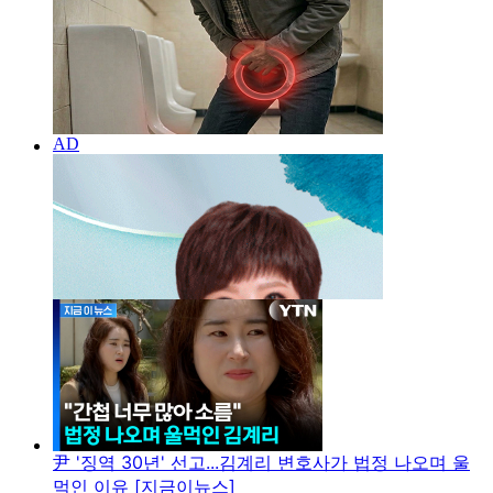
尹 '징역 30년' 선고...김계리 변호사가 법정 나오며 울
먹인 이유 [지금이뉴스]