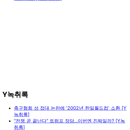
Y녹취록
축구협회 성 접대 논란에 '2002년 한일월드컵' 소환 [Y
녹취록]
"전쟁 곧 끝난다" 트럼프 장담...이번엔 진짜일까? [Y녹
취록]