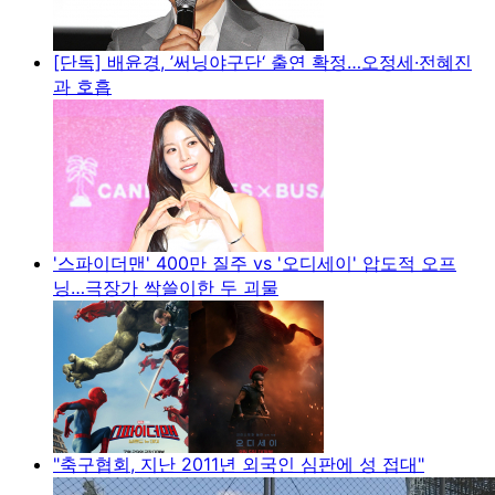
[단독] 배윤경, ’써닝야구단‘ 출연 확정…오정세·전혜진
과 호흡
'스파이더맨' 400만 질주 vs '오디세이' 압도적 오프
닝…극장가 싹쓸이한 두 괴물
"축구협회, 지난 2011년 외국인 심판에 성 접대"