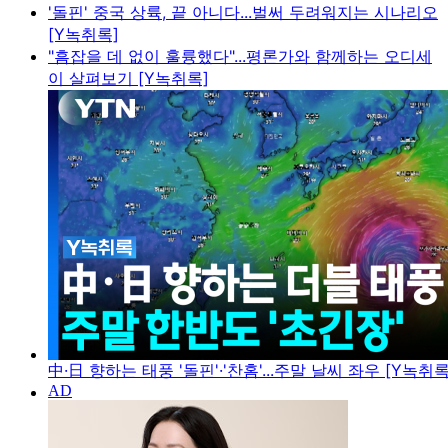
'돌핀' 중국 상륙, 끝 아니다...벌써 두려워지는 시나리오
[Y녹취록]
"흠잡을 데 없이 훌륭했다"...평론가와 함께하는 오디세
이 살펴보기 [Y녹취록]
中·日 향하는 태풍 '돌핀'·'찬홈'...주말 날씨 좌우 [Y녹취록