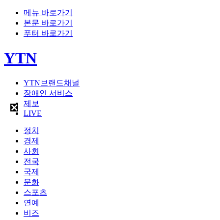
메뉴 바로가기
본문 바로가기
푸터 바로가기
YTN
YTN브랜드채널
장애인 서비스
제보
LIVE
정치
경제
사회
전국
국제
문화
스포츠
연예
비즈