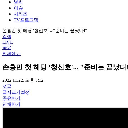
날씨
이슈
시리즈
TV프로그램
손흥민 첫 헤딩 '청신호'... "준비는 끝났다!"
검색
LIVE
공유
전체메뉴
손흥민 첫 헤딩 '청신호'... "준비는 끝났다!
2022.11.22. 오후 8:12.
댓글
글자크기설정
공유하기
인쇄하기