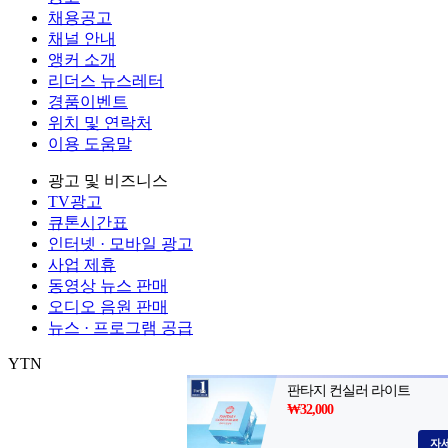
채용공고
채널 안내
앵커 소개
리더스 뉴스레터
경품이벤트
위치 및 연락처
이용 도움말
광고 및 비즈니스
TV광고
큐톤시간표
인터넷 · 모바일 광고
사업 제휴
동영상 뉴스 판매
오디오 음원 판매
뉴스 · 프로그램 공급
YTN
㈜와이티엔
서울특별시 마포구 상암산로 76 (상암동)
대표전화: 0
제호: YTN
서울특별시 마포구 상암산로 76 (상암동)
등록번호: 서울
발행일자: 1999.06.01
대표전화: 02-398-8000
발행인: 김백
편집인 
Copyright (c) YTN. All rights reserved. 무단 전재, 재배포 및