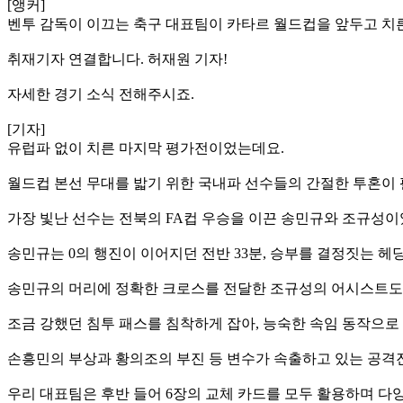
[앵커]
벤투 감독이 이끄는 축구 대표팀이 카타르 월드컵을 앞두고 치른
취재기자 연결합니다. 허재원 기자!
자세한 경기 소식 전해주시죠.
[기자]
유럽파 없이 치른 마지막 평가전이었는데요.
월드컵 본선 무대를 밟기 위한 국내파 선수들의 간절한 투혼이
가장 빛난 선수는 전북의 FA컵 우승을 이끈 송민규와 조규성이
송민규는 0의 행진이 이어지던 전반 33분, 승부를 결정짓는 
송민규의 머리에 정확한 크로스를 전달한 조규성의 어시스트도
조금 강했던 침투 패스를 침착하게 잡아, 능숙한 속임 동작으로
손흥민의 부상과 황의조의 부진 등 변수가 속출하고 있는 공격
우리 대표팀은 후반 들어 6장의 교체 카드를 모두 활용하며 다