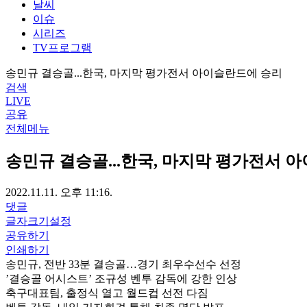
날씨
이슈
시리즈
TV프로그램
송민규 결승골...한국, 마지막 평가전서 아이슬란드에 승리
검색
LIVE
공유
전체메뉴
송민규 결승골...한국, 마지막 평가전서 
2022.11.11. 오후 11:16.
댓글
글자크기설정
공유하기
인쇄하기
송민규, 전반 33분 결승골…경기 최우수선수 선정
’결승골 어시스트’ 조규성 벤투 감독에 강한 인상
축구대표팀, 출정식 열고 월드컵 선전 다짐