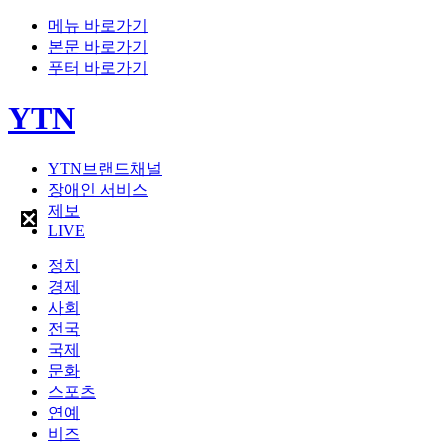
메뉴 바로가기
본문 바로가기
푸터 바로가기
YTN
YTN브랜드채널
장애인 서비스
제보
LIVE
정치
경제
사회
전국
국제
문화
스포츠
연예
비즈