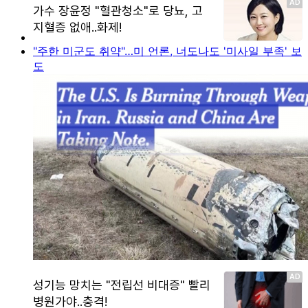
"주한 미군도 취약"…미 언론, 너도나도 '미사일 부족' 보
도