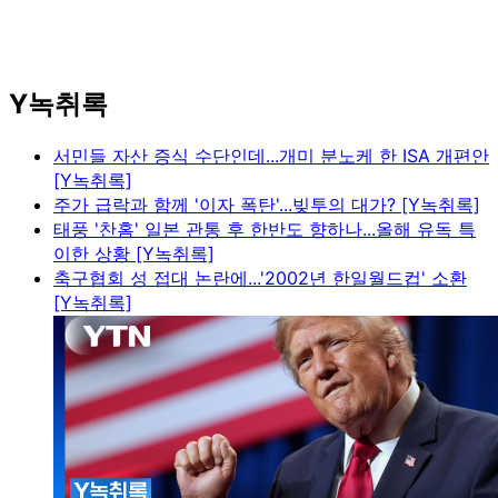
Y녹취록
서민들 자산 증식 수단인데...개미 분노케 한 ISA 개편안
[Y녹취록]
주가 급락과 함께 '이자 폭탄'...빚투의 대가? [Y녹취록]
태풍 '찬홈' 일본 관통 후 한반도 향하나...올해 유독 특
이한 상황 [Y녹취록]
축구협회 성 접대 논란에...'2002년 한일월드컵' 소환
[Y녹취록]