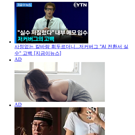
사정없는 칼바람 휘두르더니...저커버그 "AI 전환서 실
수" 고백 [지금이뉴스]