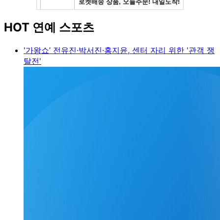
HOT 연예 스포츠
'가왕쇼’ 전유진·박서진·홍지윤, 센터 자리 위한 '관객 쟁
탈전'