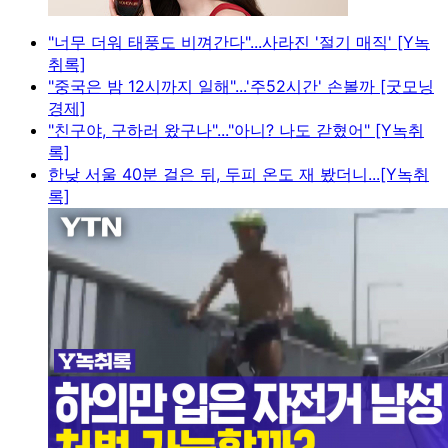
"너무 더워 태풍도 비껴간다"...사라진 '절기 매직' [Y녹
취록]
"중국은 밤 12시까지 일해"...'주52시간' 손볼까 [굿모닝
경제]
"친구야, 구하러 왔구나"..."아니? 나도 갇혔어" [Y녹취
록]
한낮 서울 40분 걸은 뒤, 두피 온도 재 봤더니...[Y녹취
록]