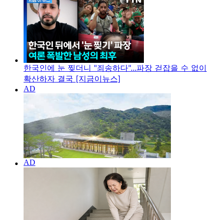
한국인에 눈 찢더니 "죄송하다"...파장 걷잡을 수 없이
확산하자 결국 [지금이뉴스]