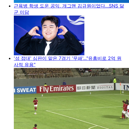
근육병 학생 도운 공익, 개그맨 김규원이었다…SNS 달
군 미담
'성 접대' 심판이 맡은 7경기 '무패'..."유흥비로 2억 원
사적 유용"