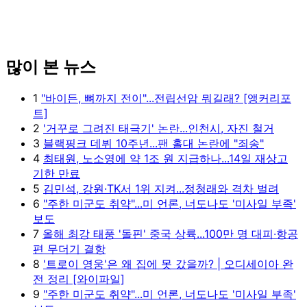
많이 본 뉴스
1
"바이든, 뼈까지 전이"...전립선암 뭐길래? [앵커리포
트]
2
'거꾸로 그려진 태극기' 논란...인천시, 자진 철거
3
블랙핑크 데뷔 10주년...팬 홀대 논란에 "죄송"
4
최태원, 노소영에 약 1조 원 지급하나...14일 재상고
기한 만료
5
김민석, 강원·TK서 1위 지켜...정청래와 격차 벌려
6
"주한 미군도 취약"...미 언론, 너도나도 '미사일 부족'
보도
7
올해 최강 태풍 '돌핀' 중국 상륙...100만 명 대피·항공
편 무더기 결항
8
'트로이 영웅'은 왜 집에 못 갔을까? | 오디세이아 완
전 정리 [와이파일]
9
"주한 미군도 취약"...미 언론, 너도나도 '미사일 부족'