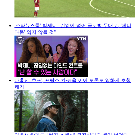
'스타뉴스룸' 박제니 "런웨이 넘어 글로벌 무대로, '제니
다움' 잃지 않을 것"
나홍진 '호프', 프랑스 칸·뉴욕 이어 토론토 영화제 초청
쾌거
안효섭·칼리드, '썸띵 스페셜' 뮤직비디오 베일 벗었다