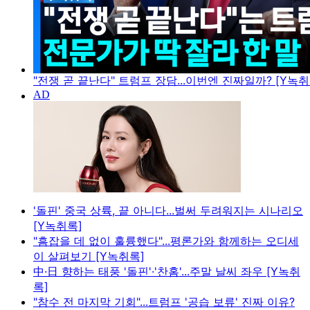
"전쟁 곧 끝난다" 트럼프 장담...이번엔 진짜일까? [Y녹취
'돌핀' 중국 상륙, 끝 아니다...벌써 두려워지는 시나리오
[Y녹취록]
"흠잡을 데 없이 훌륭했다"...평론가와 함께하는 오디세
이 살펴보기 [Y녹취록]
中·日 향하는 태풍 '돌핀'·'찬홈'...주말 날씨 좌우 [Y녹취
록]
"참수 전 마지막 기회"...트럼프 '공습 보류' 진짜 이유?