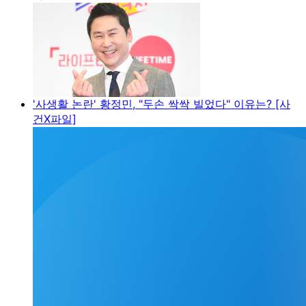
'사생활 논란' 황정민, "두손 싹싹 빌었다" 이유는? [사
건X파일]