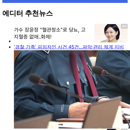
에디터 추천뉴스
'경찰 가족' 피의자인 사건 45건…파악·관리 체계 미비