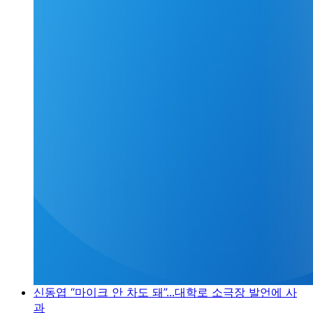
신동엽 “마이크 안 차도 돼”...대학로 소극장 발언에 사
과