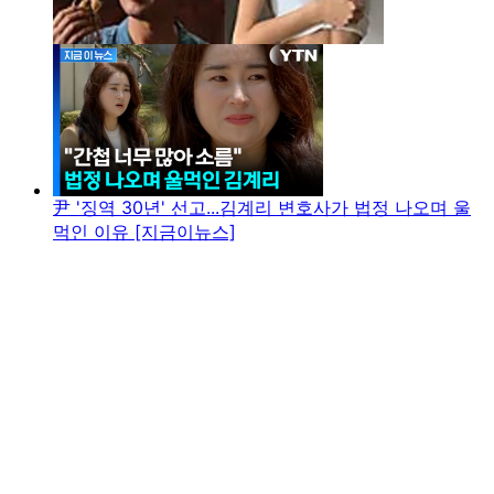
尹 '징역 30년' 선고...김계리 변호사가 법정 나오며 울
먹인 이유 [지금이뉴스]