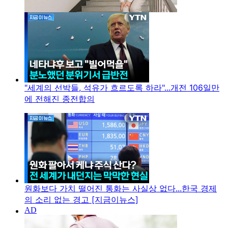
"세계의 선박들, 석유가 흐르도록 하라"...개전 106일만
에 전해진 종전합의
원화보다 가치 떨어진 통화는 사실상 없다...한국 경제
의 소리 없는 경고 [지금이뉴스]