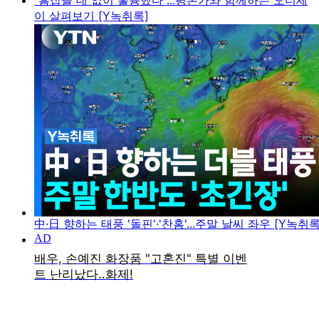
"흠잡을 데 없이 훌륭했다"...평론가와 함께하는 오디세
이 살펴보기 [Y녹취록]
中·日 향하는 태풍 '돌핀'·'찬홈'...주말 날씨 좌우 [Y녹취록