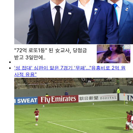
'성 접대' 심판이 맡은 7경기 '무패'…"유흥비로 2억 원
사적 유용"