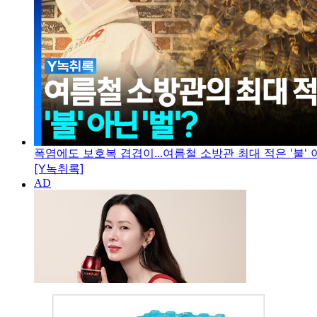
폭염에도 보호복 겹겹이...여름철 소방관 최대 적은 '불' 아
[Y녹취록]