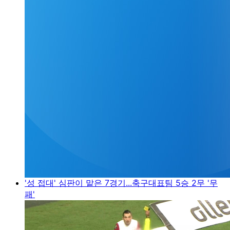
'성 접대' 심판이 맡은 7경기...축구대표팀 5승 2무 '무
패'