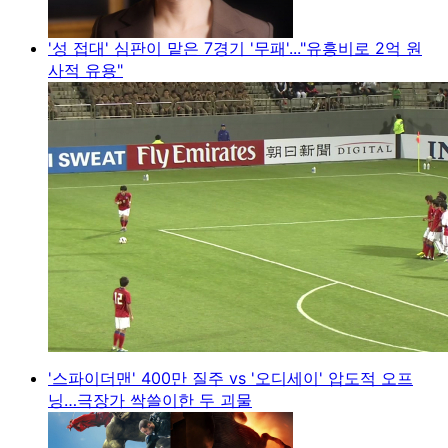
'성 접대' 심판이 맡은 7경기 '무패'..."유흥비로 2억 원
사적 유용"
'스파이더맨' 400만 질주 vs '오디세이' 압도적 오프
닝…극장가 싹쓸이한 두 괴물