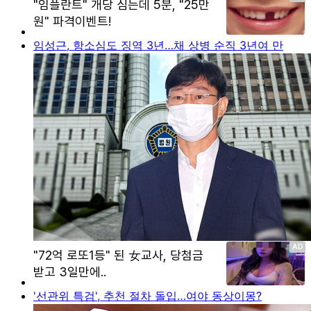
임성근, 항소심도 징역 3년…채 상병 순직 3년여 만
'선관위 특검', 추천 절차 돌입…여야 동상이몽?