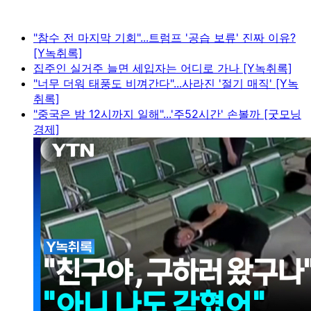
"참수 전 마지막 기회"...트럼프 '공습 보류' 진짜 이유?
[Y녹취록]
집주인 실거주 늘면 세입자는 어디로 가나 [Y녹취록]
"너무 더워 태풍도 비껴간다"...사라진 '절기 매직' [Y녹
취록]
"중국은 밤 12시까지 일해"...'주52시간' 손볼까 [굿모닝
경제]