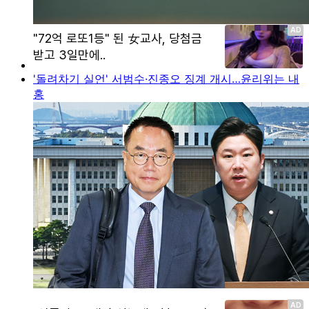
'돌려차기 실언' 서범수·진종오 징계 개시…윤리위는 내
홍