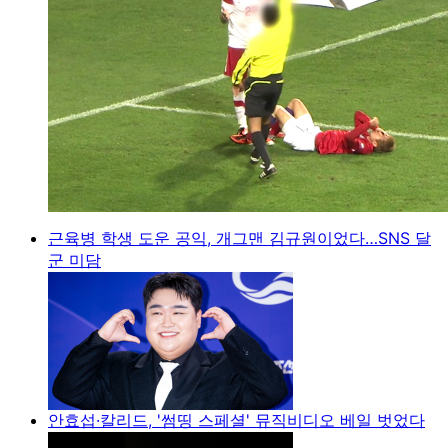
근육병 학생 도운 공익, 개그맨 김규원이었다…SNS 달
군 미담
안효섭·칼리드, '썸띵 스페셜' 뮤직비디오 베일 벗었다