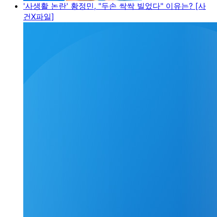
'사생활 논란' 황정민, "두손 싹싹 빌었다" 이유는? [사
건X파일]