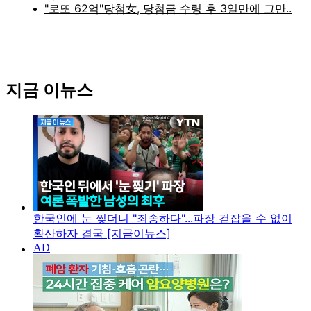
지금 이뉴스
한국인에 눈 찢더니 "죄송하다"...파장 걷잡을 수 없이
확산하자 결국 [지금이뉴스]