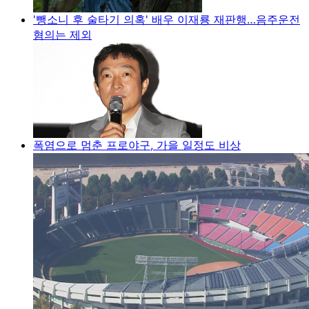
'뺑소니 후 술타기 의혹' 배우 이재룡 재판행…음주운전
혐의는 제외
폭염으로 멈춘 프로야구, 가을 일정도 비상