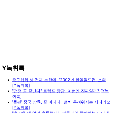
Y녹취록
축구협회 성 접대 논란에...'2002년 한일월드컵' 소환
[Y녹취록]
"전쟁 곧 끝난다" 트럼프 장담...이번엔 진짜일까? [Y녹
취록]
'돌핀' 중국 상륙, 끝 아니다...벌써 두려워지는 시나리오
[Y녹취록]