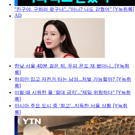
"친구야, 구하러 왔구나"..."아니? 나도 갇혔어" [Y녹취록]
한낮 서울 40분 걸은 뒤, 두피 온도 재 봤더니...[Y녹취
록]
하의만 입고 자전거 타는 남성...처벌 가능할까? [Y녹취
록]
이럴 때 시원한 물 '절대 금지'..."제일 위험하다" [Y녹취
록]
아시아 주요 도시 중 '최고'...지독한 서울 상황 [Y녹취
록]