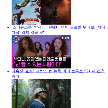
'스타뉴스룸' 박제니 "런웨이 넘어 글로벌 무대로, '제니
다움' 잃지 않을 것"
나홍진 '호프', 프랑스 칸·뉴욕 이어 토론토 영화제 초청
쾌거