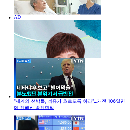
"세계의 선박들, 석유가 흐르도록 하라"...개전 106일만
에 전해진 종전합의