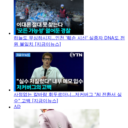
하늘도 무심하시지...인천 '훼손 시신' 실종자 DNA도 전
원 불일치 [지금이뉴스]
사정없는 칼바람 휘두르더니...저커버그 "AI 전환서 실
수" 고백 [지금이뉴스]