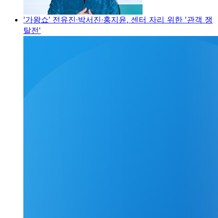
'가왕쇼’ 전유진·박서진·홍지윤, 센터 자리 위한 '관객 쟁
탈전'