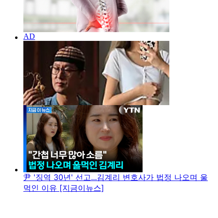
尹 '징역 30년' 선고...김계리 변호사가 법정 나오며 울
먹인 이유 [지금이뉴스]