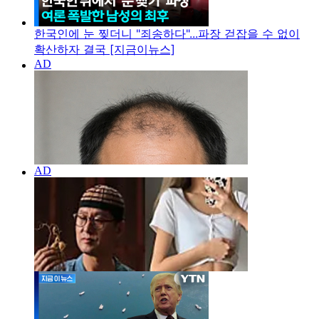
한국인에 눈 찢더니 "죄송하다"...파장 걷잡을 수 없이
확산하자 결국 [지금이뉴스]