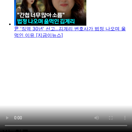
尹 '징역 30년' 선고...김계리 변호사가 법정 나오며 울
먹인 이유 [지금이뉴스]