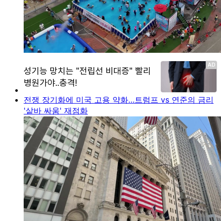
전쟁 장기화에 미국 고용 약화…트럼프 vs 연준의 금리
'샅바 싸움' 재점화