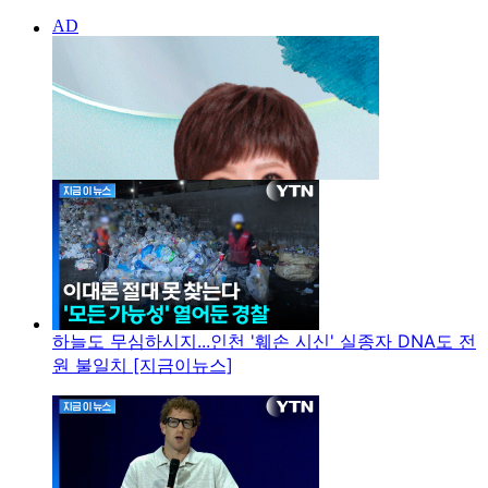
하늘도 무심하시지...인천 '훼손 시신' 실종자 DNA도 전
원 불일치 [지금이뉴스]