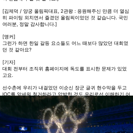
[김제덕 / 양궁 올림픽대표, 2관왕 : 응원해주신 만큼 더 열심
히 파이팅 외치면서 즐겼던 올림픽이었던 것 같습니다. 국민
여러분, 정말 감사합니다.]
[앵커]
그런가 하면 한일 갈등 요소들도 어느 때보다 많았던 대회였
던 것 같아요?
[기자]
대회 전부터 조직위 홈페이지에 독도를 표시한 문제가 있었
고요.
선수촌에 우리가 내걸었던 이순신 장군 글귀 현수막을 두고
IOC를 앞세워 철거하라고 압박한 것도 우리로선 이해하기 어
려운 일이었죠
이걸 철거하면서 욱일기도 경기장에서 사용 못하게 한 게 스
포츠 외교의 성과라고 대한체육회는 설명했습니다
또, 우리 선수들 급식 지원센터를 운영한 것을 갖고도 일본