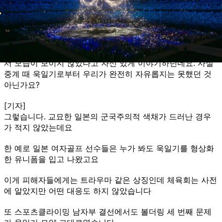
정치인이 문제 삼고 트집 잡은 것도 국민적인 분노를 자아냈
습니다
[앵커]
그런데 어제 이기흥 대한체육회장은 욱일기는 전혀 경기장에
서 모습이 보이지 않았다고 자신 있게 이야기하던데요. 사실
중계 때 욱일기로부터 우리가 완전히 자유롭지는 못했던 것
아닌가요?
[기자]
그렇습니다. 교묘한 일본의 군국주의적 색채가 드러난 경우
가 적지 않았는데요
한 예로 일본 여자골프 선수들은 누가 봐도 욱일기를 형상화
한 유니폼을 입고 나왔고요
이게 피해자들에게는 트라우마 같은 상징인데 체육회는 사전
에 알았지만 어떤 대응도 하지 않았습니다
또 스포츠클라이밍 남자부 결선에서도 볼더링 세 번째 문제