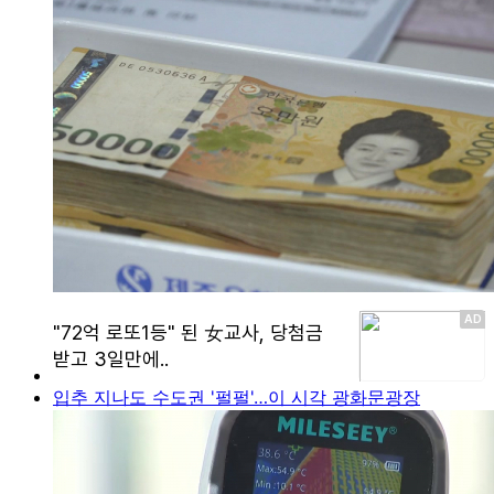
입추 지나도 수도권 '펄펄'…이 시각 광화문광장