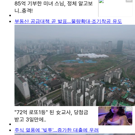
부동산 공급대책 곧 발표…물량확대·조기착공 유도
주식 열풍에 '빚투'…증가한 대출에 우려