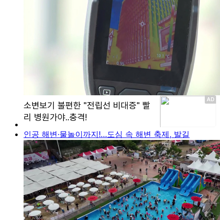
인공 해변·물놀이까지!…도심 속 해변 축제, 발길