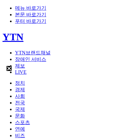
메뉴 바로가기
본문 바로가기
푸터 바로가기
YTN
YTN브랜드채널
장애인 서비스
제보
LIVE
정치
경제
사회
전국
국제
문화
스포츠
연예
비즈