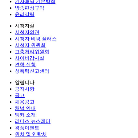
기사배열 기본방침
방송편성규약
윤리강령
시청자실
시청자의견
시청자 비평 플러스
시청자 위원회
고충처리위원회
사이버감사실
견학 신청
성폭력신고센터
알립니다
공지사항
공고
채용공고
채널 안내
앵커 소개
리더스 뉴스레터
경품이벤트
위치 및 연락처